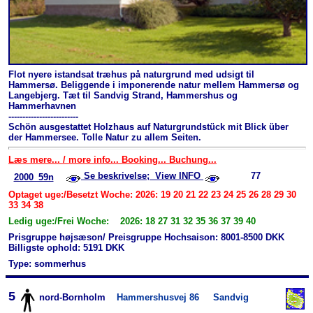
Flot nyere istandsat træhus på naturgrund med udsigt til
Hammersø. Beliggende i imponerende natur mellem Hammersø og
Langebjerg. Tæt til Sandvig Strand, Hammershus og
Hammerhavnen
-------------------------
Schön ausgestattet Holzhaus auf Natur­grundstück mit Blick über
der Hammersee. Tolle Natur zu allem Seiten.
Læs mere... / more info... Booking... Buchung...
Se beskrivelse; View INFO
77
2000_59n
Optaget uge:/Besetzt Woche: 2026: 19 20 21 22 23 24 25 26 28 29 30
33 34 38
Ledig uge:/Frei Woche: 2026: 18 27 31 32 35 36 37 39 40
Prisgruppe højsæson/ Preisgruppe Hochsaison: 8001-8500 DKK
Billigste ophold: 5191 DKK
Type: sommerhus
5
nord-Bornholm
Hammershusvej 86
Sandvig