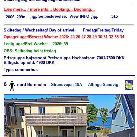
Læs mere... / more info... Booking... Buchung...
Se beskrivelse; View INFO
515
2006_209n
Skiftedag / Wechseltag/ Day of arrival:
Fredag/Freitag/Friday
Optaget uge:/Besetzt Woche: 2026: 24 26 27 28 29 30 31 32 33 34
Ledig uge:/Frei Woche: 2026: 35
OBS: Skiftedag helst fredag
Prisgruppe højsæson/ Preisgruppe Hochsaison: 7001-7500 DKK
Billigste ophold: 4900 DKK
Type: sommerhus
6
nord-Bornholm
Strandvejen 19A
Allinge Sandvig