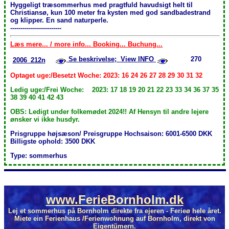
Hyggeligt træsommerhus med pragtfuld havudsigt helt til
Christiansø, kun 100 meter fra kysten med god sandbadestrand
og klipper. En sand naturperle.
-------------------------
Læs mere... / more info... Booking... Buchung...
Se beskrivelse; View INFO
270
2006_212n
Optaget uge:/Besetzt Woche: 2023: 16 24 26 27 28 29 30 31 32
Ledig uge:/Frei Woche: 2023: 17 18 19 20 21 22 23 33 34 36 37 35
38 39 40 41 42 43
OBS: Ledigt under folkemødet 2024!! Af Hensyn til andre lejere
ønsker vi ikke husdyr.
Prisgruppe højsæson/ Preisgruppe Hochsaison: 6001-6500 DKK
Billigste ophold: 3500 DKK
Type: sommerhus
www.FerieBornholm.dk
Lej et sommerhus på Bornholm direkte fra ejeren - Ferieø hele året.
Miete ein Ferienhaus /Ferienwohnung auf Bornholm, direkt von
Eigentümern.