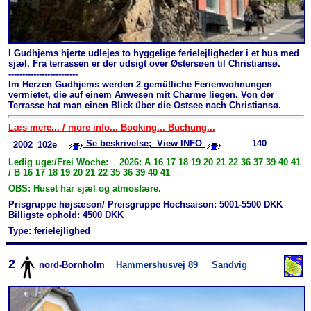
I Gudhjems hjerte udlejes to hyggelige ferielejligheder i et hus med
sjæl. Fra terrassen er der udsigt over Østersøen til Christiansø.
-------------------------
Im Herzen Gudhjems werden 2 gemütliche Ferienwohnungen
vermietet, die auf einem Anwesen mit Charme liegen. Von der
Terrasse hat man einen Blick über die Ostsee nach Christiansø.
Læs mere... / more info... Booking... Buchung...
Se beskrivelse; View INFO
140
2002_102e
Ledig uge:/Frei Woche: 2026: A 16 17 18 19 20 21 22 36 37 39 40 41
/ B 16 17 18 19 20 21 22 35 36 39 40 41
OBS: Huset har sjæl og atmosfære.
Prisgruppe højsæson/ Preisgruppe Hochsaison: 5001-5500 DKK
Billigste ophold: 4500 DKK
Type: ferielejlighed
2
nord-Bornholm
Hammershusvej 89
Sandvig