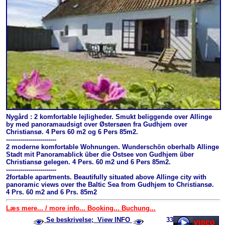
Nygård : 2 komfortable lejligheder. Smukt beliggende over Allinge
by med panoramaudsigt over Østersøen fra Gudhjem over
Christiansø. 4 Pers 60 m2 og 6 Pers 85m2.
-------------------------
2 moderne komfortable Wohnungen. Wunderschön oberhalb Allinge
Stadt mit Panoramablick über die Ostsee von Gudhjem über
Christiansø gelegen. 4 Pers. 60 m2 und 6 Pers 85m2.
-------------------------
2fortable apartments. Beautifully situated above Allinge city with
panoramic views over the Baltic Sea from Gudhjem to Christiansø.
4 Prs. 60 m2 and 6 Prs. 85m2
Læs mere... / more info... Booking... Buchung...
Se beskrivelse; View INFO
33