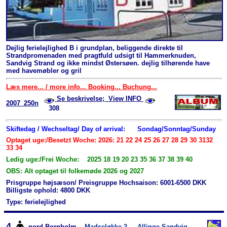
Dejlig ferielejlighed B i grundplan, beliggende direkte til
Strandpromenaden med pragtfuld udsigt til Hammerknuden,
Sandvig Strand og ikke mindst Østersøen. dejlig tilhørende have
med havemøbler og gril
Læs mere... / more info... Booking... Buchung...
Se beskrivelse; View INFO
2007_250n
308
Skiftedag / Wechseltag/ Day of arrival:
Sondag/Sonntag/Sunday
Optaget uge:/Besetzt Woche: 2026: 21 22 24 25 26 27 28 29 30 3132
33 34
Ledig uge:/Frei Woche: 2025 18 19 20 23 35 36 37 38 39 40
OBS: Alt optaget til folkemøde 2026 og 2027
Prisgruppe højsæson/ Preisgruppe Hochsaison: 6001-6500 DKK
Billigste ophold: 4800 DKK
Type: ferielejlighed
4
nord-Bornholm
Madseløkke 2
Allinge Sandvig