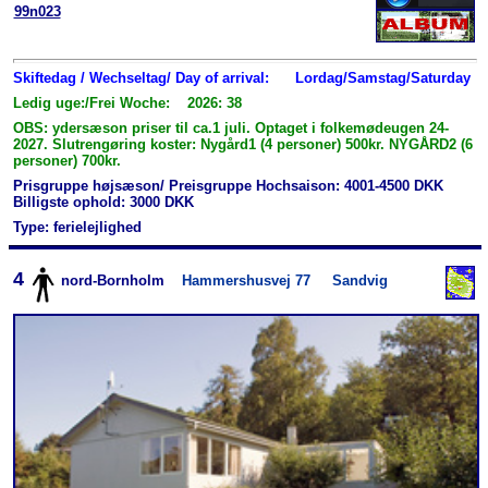
99n023
Skiftedag / Wechseltag/ Day of arrival:
Lordag/Samstag/Saturday
Ledig uge:/Frei Woche: 2026: 38
OBS: ydersæson priser til ca.1 juli. Optaget i folkemødeugen 24-
2027. Slutrengøring koster: Nygård1 (4 personer) 500kr. NYGÅRD2 (6
personer) 700kr.
Prisgruppe højsæson/ Preisgruppe Hochsaison: 4001-4500 DKK
Billigste ophold: 3000 DKK
Type: ferielejlighed
4
nord-Bornholm
Hammershusvej 77
Sandvig