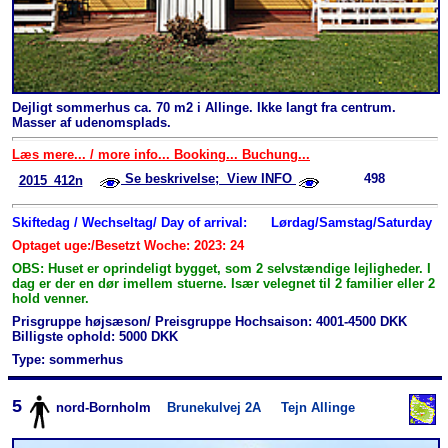
Dejligt sommerhus ca. 70 m2 i Allinge. Ikke langt fra centrum.
Masser af udenomsplads.
Læs mere... / more info... Booking... Buchung...
Se beskrivelse; View INFO
498
2015_412n
Skiftedag / Wechseltag/ Day of arrival:
Lørdag/Samstag/Saturday
Optaget uge:/Besetzt Woche: 2023: 24
OBS: Huset er oprindeligt bygget, som 2 selvstændige lejligheder. I
dag er der en dør imellem stuerne. Især velegnet til 2 familier eller 2
hold venner.
Prisgruppe højsæson/ Preisgruppe Hochsaison: 4001-4500 DKK
Billigste ophold: 5000 DKK
Type: sommerhus
5
nord-Bornholm
Brunekulvej 2A
Tejn Allinge