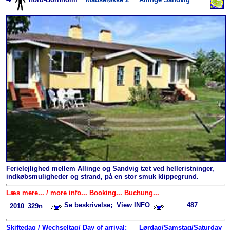
Ferielejlighed mellem Allinge og Sandvig tæt ved helleristninger,
indkøbsmuligheder og strand, på en stor smuk klippegrund.
Læs mere... / more info... Booking... Buchung...
Se beskrivelse; View INFO
487
2010_329n
Skiftedag / Wechseltag/ Day of arrival:
Lørdag/Samstag/Saturday