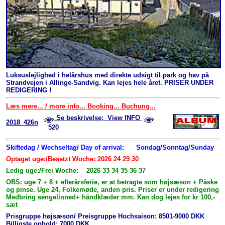
Luksuslejlighed i helårshus med direkte udsigt til park og hav på
Strandvejen i Allinge-Sandvig. Kan lejes hele året. PRISER UNDER
REDIGERING !
Læs mere... / more info... Booking... Buchung...
Se beskrivelse; View INFO
2018_426n
520
Skiftedag / Wechseltag/ Day of arrival:
Sondag/Sonntag/Sunday
Optaget uge:/Besetzt Woche: 2026 24 29 30
Ledig uge:/Frei Woche: 2026 33 34 35 36 37
OBS: uge 7 + 8 + efterårsferie, er at betragte som højsæson + Påske
og pinse. Uge 24, Folkemøde, anden pris. Priser er under redigering
Medbring sengelinned+ håndklæder mm. Kan dog lejes for kr 100,-
sæt
Prisgruppe højsæson/ Preisgruppe Hochsaison: 8501-9000 DKK
Billigste ophold: 7000 DKK