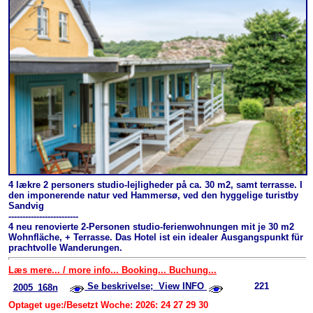
4 lækre 2 personers studio-lejligheder på ca. 30 m2, samt terrasse. I
den imponerende natur ved Hammersø, ved den hyggelige turistby
Sandvig
-------------------------
4 neu renovierte 2-Personen studio-ferienwohnungen mit je 30 m2
Wohnfläche, + Terrasse. Das Hotel ist ein idealer Ausgangspunkt für
prachtvolle Wanderungen.
Læs mere... / more info... Booking... Buchung...
Se beskrivelse; View INFO
221
2005_168n
Optaget uge:/Besetzt Woche: 2026: 24 27 29 30