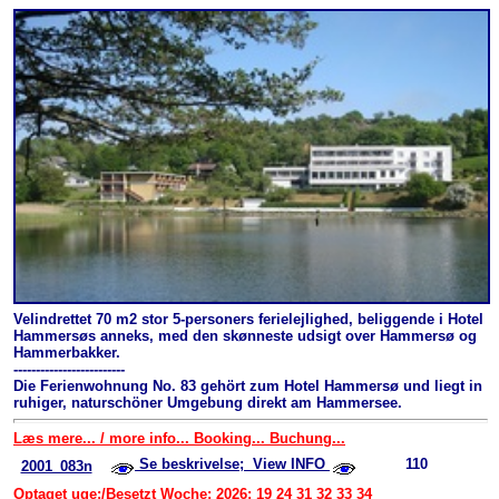
Velindrettet 70 m2 stor 5-personers ferielejlighed, beliggende i Hotel
Hammersøs anneks, med den skønneste udsigt over Hammersø og
Hammerbakker.
-------------------------
Die Ferienwohnung No. 83 gehört zum Hotel Hammersø und liegt in
ruhiger, naturschöner Umgebung direkt am Hammersee.
Læs mere... / more info... Booking... Buchung...
Se beskrivelse; View INFO
110
2001_083n
Optaget uge:/Besetzt Woche: 2026: 19 24 31 32 33 34