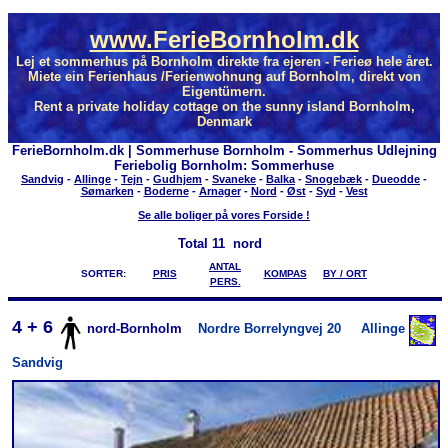
www.FerieBornholm.dk
Lej et sommerhus på Bornholm direkte fra ejeren - Ferieø hele året.
Miete ein Ferienhaus /Ferienwohnung auf Bornholm, direkt von
Eigentümern.
Rent a private holiday cottage on the sunny island Bornholm,
Denmark
FerieBornholm.dk | Sommerhuse Bornholm - Sommerhus Udlejning
Feriebolig Bornholm: Sommerhuse
Sandvig
-
Allinge
-
Tejn
-
Gudhjem
-
Svaneke
-
Balka
-
Snogebæk
-
Dueodde
-
Sømarken
-
Boderne
-
Arnager
-
Nord
-
Øst
-
Syd
-
Vest
Se alle boliger på vores Forside !
Total
11 nord
ANTAL
SORTER:
PRIS
KOMPAS
BY / ORT
PERS.
4 + 6
nord-Bornholm
Nordre Borrelyngvej 20
Allinge
Sandvig