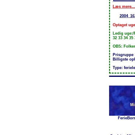
Læs mere...
2004_16
Optaget uge
Ledig uge:/
32 33 34 35 
OBS: Folkem
Prisgruppe
Billigste o
Type: feriel
Mi
FerieBor