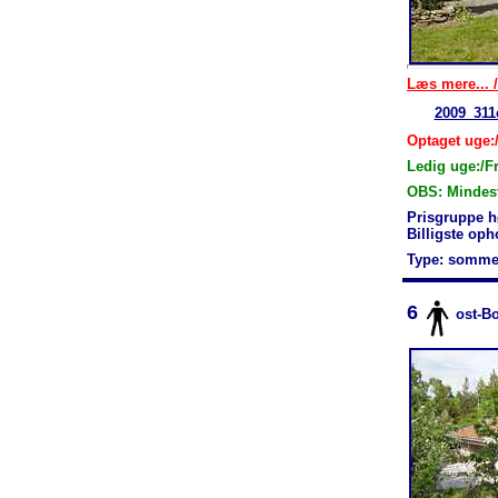
Læs mere... /
2009_311
Optaget uge:/
Ledig uge:/F
OBS: Mindest
Prisgruppe h
Billigste op
Type: somme
6
ost-B