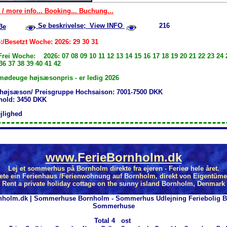
 / more info... Booking... Buchung...
Se beskrivelse; View INFO
216
3e
:/Besetzt Woche: 2026: 29 30 31
Frei Woche: 2026: 07 08 09 10 11 12 13 14 15 16 17 18 19 20 21 22 23 24 
36 37 38 39 40 41 42
ødeuge højsæsonpris - er ledig 2026
 højsæson/ Preisgruppe Hochsaison: 7001-7500 DKK
phold: 3450 DKK
ejlighed
www.FerieBornholm.dk
Lej et sommerhus på Bornholm direkte fra ejeren - Ferieø hele året.
ete ein Ferienhaus /Ferienwohnung auf Bornholm, direkt von Eigentüme
Rent a private holiday cottage on the sunny island Bornholm, Denmark
nholm.dk | Sommerhuse Bornholm - Sommerhus Udlejning Feriebolig 
Sommerhuse
Total
4 ost