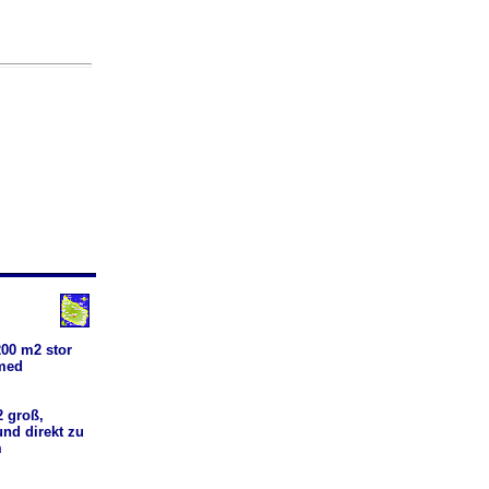
00 m2 stor
 med
 groß,
nd direkt zu
m