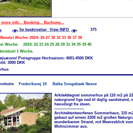
 more info... Booking... Buchung...
Se beskrivelse; View INFO
375
e
Besetzt Woche: 2024: 26 27 30 32 33 36 37 38
rei Woche: 2024: 22 23 24 25 28 29 31 34 35 39 40
mietzeit 1 Woche.
øjsæson/ Preisgruppe Hochsaison: 4001-4500 DKK
hold: 3000 DKK
rhus
ornholm
Frederiksvej 10
Balka Snogebaek Nexoe
Arkitekttegnet sommerhus på 110 m2 på 22
naturgrund lige ned til dejlig sandstrand,
havudsigt fra stuen.
-------------------------
Architektentworfenes Sommerhaus, 110 m2
gebaut auf einem 2200 m2 großen Naturgru
wunderbarem Strand, mit Meeresblick vo
Wohnzimmer aus.