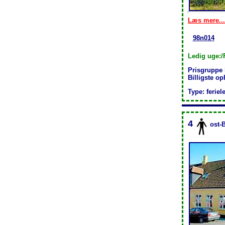
Læs mere...
98n014
Ledig uge:/
Prisgruppe
Billigste o
Type: feriel
4
ost-