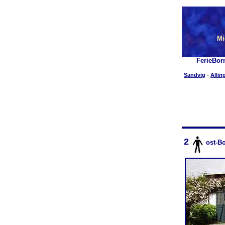
Mi
FerieBor
Sandvig
-
Allin
2
ost-B