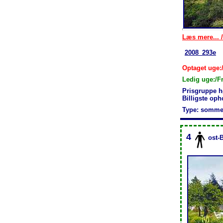
Læs mere... /
2008_293e
Optaget uge:/
Ledig uge:/F
Prisgruppe h
Billigste oph
Type: somme
4
ost-