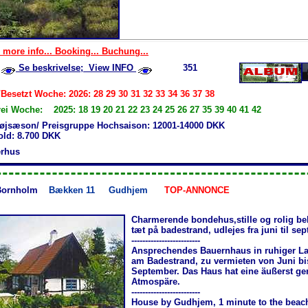
 more info... Booking... Buchung...
Se beskrivelse; View INFO
351
Besetzt Woche: 2026: 28 29 30 31 32 33 34 36 37 38
rei Woche: 2025: 18 19 20 21 22 23 24 25 26 27 35 39 40 41 42
øjsæson/ Preisgruppe Hochsaison: 12001-14000 DKK
old: 8.700 DKK
rhus
Bornholm
Bækken 11
Gudhjem
TOP-ANNONCE
Charmerende bondehus,stille og rolig be
tæt på badestrand, udlejes fra juni til se
-------------------------
Ansprechendes Bauernhaus in ruhiger La
am Badestrand, zu vermieten von Juni bi
September. Das Haus hat eine äußerst ge
Atmospäre.
-------------------------
House by Gudhjem, 1 minute to the beac