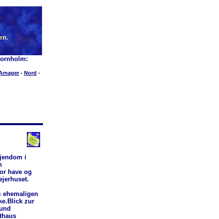
rn.
Bornholm:
Arnager
-
Nord
-
dejendom i
n
tor have og
ejerhuset.
m ehemaligen
e.Blick zur
 und
thaus