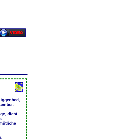
liggenhed,
ptember.
ge, dicht
s
mütliche
h.