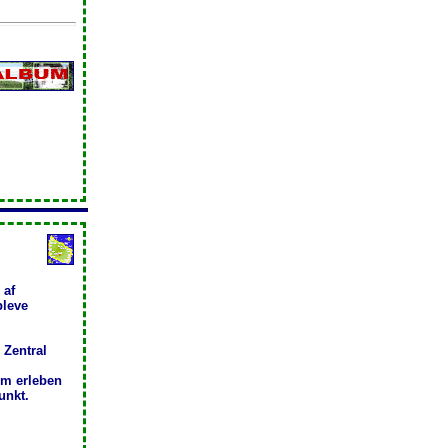
 af
pleve
Zentral
m erleben
unkt.