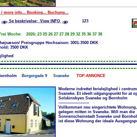
 / more info... Booking... Buchung...
Se beskrivelse; View INFO
123
Frei Woche: 2026: 23 25 26 27 27 28 29 32 35 36 37 38
 højsæson/ Preisgruppe Hochsaison: 3001-3500 DKK
phold: 3500 DKK
ejlighed
Bornholm
Borgergade 9
Svaneke
TOP-ANNONCE
Moderne indrettet ferielejlighed i centrum
Svaneke. Et ideelt udgangspunkt for at o
Solskinsbyen Svaneke og Bornholm
-------------------------
Vollkommen neu eingerichtete Wohnung, 
gelegen mitten in Svaneke. Will man die
Sonnenscheinstadt Svaneke und Bornhol
ist diese Wohnung der ideale Ausgangsp