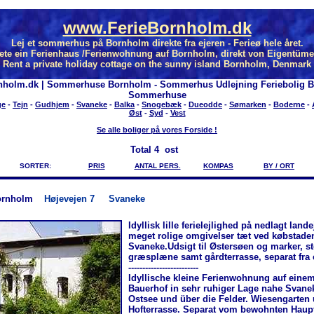
www.FerieBornholm.dk
Lej et sommerhus på Bornholm direkte fra ejeren - Ferieø hele året.
ete ein Ferienhaus /Ferienwohnung auf Bornholm, direkt von Eigentüme
Rent a private holiday cottage on the sunny island Bornholm, Denmark
nholm.dk | Sommerhuse Bornholm - Sommerhus Udlejning Feriebolig 
Sommerhuse
ge
-
Tejn
-
Gudhjem
-
Svaneke
-
Balka
-
Snogebæk
-
Dueodde
-
Sømarken
-
Boderne
-
Øst
-
Syd
-
Vest
Se alle boliger på vores Forside !
Total
4 ost
SORTER:
PRIS
ANTAL PERS.
KOMPAS
BY / ORT
ornholm
Højevejen 7
Svaneke
Idyllisk lille ferielejlighed på nedlagt lan
meget rolige omgivelser tæt ved købstade
Svaneke.Udsigt til Østersøen og marker, s
græsplæne samt gårdterrasse, separat fra 
-------------------------
Idyllische kleine Ferienwohnung auf eine
Bauerhof in sehr ruhiger Lage nahe Svanek
Ostsee und über die Felder. Wiesengarten
Hofterrasse. Separat vom bewohnten Haup