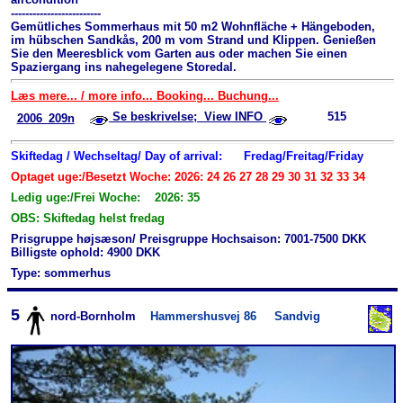
-------------------------
Gemütliches Sommerhaus mit 50 m2 Wohnfläche + Hängeboden,
im hübschen Sandkås, 200 m vom Strand und Klippen. Genießen
Sie den Meeresblick vom Garten aus oder machen Sie einen
Spaziergang ins nahegelegene Storedal.
Læs mere... / more info... Booking... Buchung...
Se beskrivelse; View INFO
515
2006_209n
Skiftedag / Wechseltag/ Day of arrival:
Fredag/Freitag/Friday
Optaget uge:/Besetzt Woche: 2026: 24 26 27 28 29 30 31 32 33 34
Ledig uge:/Frei Woche: 2026: 35
OBS: Skiftedag helst fredag
Prisgruppe højsæson/ Preisgruppe Hochsaison: 7001-7500 DKK
Billigste ophold: 4900 DKK
Type: sommerhus
5
nord-Bornholm
Hammershusvej 86
Sandvig