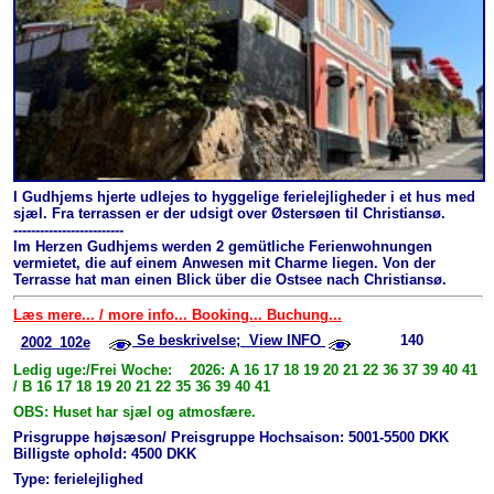
I Gudhjems hjerte udlejes to hyggelige ferielejligheder i et hus med
sjæl. Fra terrassen er der udsigt over Østersøen til Christiansø.
-------------------------
Im Herzen Gudhjems werden 2 gemütliche Ferienwohnungen
vermietet, die auf einem Anwesen mit Charme liegen. Von der
Terrasse hat man einen Blick über die Ostsee nach Christiansø.
Læs mere... / more info... Booking... Buchung...
Se beskrivelse; View INFO
140
2002_102e
Ledig uge:/Frei Woche: 2026: A 16 17 18 19 20 21 22 36 37 39 40 41
/ B 16 17 18 19 20 21 22 35 36 39 40 41
OBS: Huset har sjæl og atmosfære.
Prisgruppe højsæson/ Preisgruppe Hochsaison: 5001-5500 DKK
Billigste ophold: 4500 DKK
Type: ferielejlighed