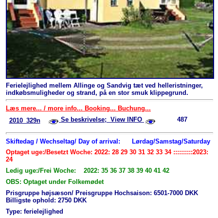
Ferielejlighed mellem Allinge og Sandvig tæt ved helleristninger,
indkøbsmuligheder og strand, på en stor smuk klippegrund.
Læs mere... / more info... Booking... Buchung...
Se beskrivelse; View INFO
487
2010_329n
Skiftedag / Wechseltag/ Day of arrival:
Lørdag/Samstag/Saturday
Optaget uge:/Besetzt Woche: 2022: 28 29 30 31 32 33 34 ::::::::::2023:
24
Ledig uge:/Frei Woche: 2022: 35 36 37 38 39 40 41 42
OBS: Optaget under Folkemødet
Prisgruppe højsæson/ Preisgruppe Hochsaison: 6501-7000 DKK
Billigste ophold: 2750 DKK
Type: ferielejlighed