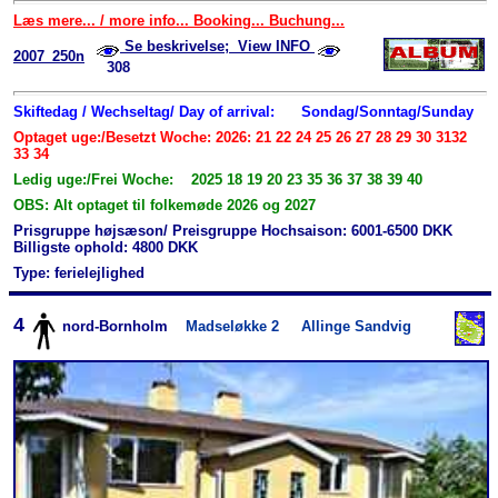
Læs mere... / more info... Booking... Buchung...
Se beskrivelse; View INFO
2007_250n
308
Skiftedag / Wechseltag/ Day of arrival:
Sondag/Sonntag/Sunday
Optaget uge:/Besetzt Woche: 2026: 21 22 24 25 26 27 28 29 30 3132
33 34
Ledig uge:/Frei Woche: 2025 18 19 20 23 35 36 37 38 39 40
OBS: Alt optaget til folkemøde 2026 og 2027
Prisgruppe højsæson/ Preisgruppe Hochsaison: 6001-6500 DKK
Billigste ophold: 4800 DKK
Type: ferielejlighed
4
nord-Bornholm
Madseløkke 2
Allinge Sandvig