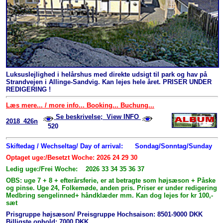
Luksuslejlighed i helårshus med direkte udsigt til park og hav på
Strandvejen i Allinge-Sandvig. Kan lejes hele året. PRISER UNDER
REDIGERING !
Læs mere... / more info... Booking... Buchung...
Se beskrivelse; View INFO
2018_426n
520
Skiftedag / Wechseltag/ Day of arrival:
Sondag/Sonntag/Sunday
Optaget uge:/Besetzt Woche: 2026 24 29 30
Ledig uge:/Frei Woche: 2026 33 34 35 36 37
OBS: uge 7 + 8 + efterårsferie, er at betragte som højsæson + Påske
og pinse. Uge 24, Folkemøde, anden pris. Priser er under redigering
Medbring sengelinned+ håndklæder mm. Kan dog lejes for kr 100,-
sæt
Prisgruppe højsæson/ Preisgruppe Hochsaison: 8501-9000 DKK
Billigste ophold: 7000 DKK