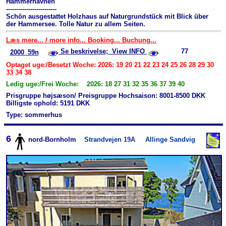
Hammerhavnen
-------------------------
Schön ausgestattet Holzhaus auf Natur­grundstück mit Blick über
der Hammersee. Tolle Natur zu allem Seiten.
Læs mere... / more info... Booking... Buchung...
Se beskrivelse; View INFO
77
2000_59n
Optaget uge:/Besetzt Woche: 2026: 19 20 21 22 23 24 25 26 28 29 30
33 34 38
Ledig uge:/Frei Woche: 2026: 18 27 31 32 35 36 37 39 40
Prisgruppe højsæson/ Preisgruppe Hochsaison: 8001-8500 DKK
Billigste ophold: 5191 DKK
Type: sommerhus
6
nord-Bornholm
Strandvejen 19A
Allinge Sandvig