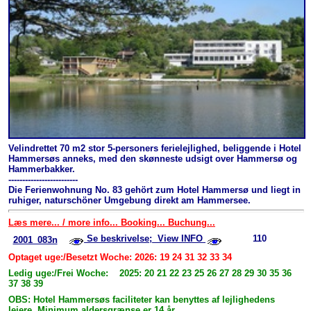
Velindrettet 70 m2 stor 5-personers ferielejlighed, beliggende i Hotel
Hammersøs anneks, med den skønneste udsigt over Hammersø og
Hammerbakker.
-------------------------
Die Ferienwohnung No. 83 gehört zum Hotel Hammersø und liegt in
ruhiger, naturschöner Umgebung direkt am Hammersee.
Læs mere... / more info... Booking... Buchung...
Se beskrivelse; View INFO
110
2001_083n
Optaget uge:/Besetzt Woche: 2026: 19 24 31 32 33 34
Ledig uge:/Frei Woche: 2025: 20 21 22 23 25 26 27 28 29 30 35 36
37 38 39
OBS: Hotel Hammersøs faciliteter kan benyttes af lejlighedens
lejere. Minimum aldersgrænse er 14 år.