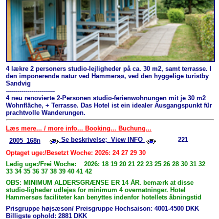
4 lækre 2 personers studio-lejligheder på ca. 30 m2, samt terrasse. I
den imponerende natur ved Hammersø, ved den hyggelige turistby
Sandvig
-------------------------
4 neu renovierte 2-Personen studio-ferienwohnungen mit je 30 m2
Wohnfläche, + Terrasse. Das Hotel ist ein idealer Ausgangspunkt für
prachtvolle Wanderungen.
Læs mere... / more info... Booking... Buchung...
Se beskrivelse; View INFO
221
2005_168n
Optaget uge:/Besetzt Woche: 2026: 24 27 29 30
Ledig uge:/Frei Woche: 2026: 18 19 20 21 22 23 25 26 28 30 31 32
33 34 35 36 37 38 39 40 41 42
OBS: MINIMUM ALDERSGRÆNSE ER 14 ÅR. bemærk at disse
studio-ligheder udlejes for minimum 4 overnatninger. Hotel
Hammersøs faciliteter kan benyttes indenfor hotellets åbningstid
Prisgruppe højsæson/ Preisgruppe Hochsaison: 4001-4500 DKK
Billigste ophold: 2881 DKK