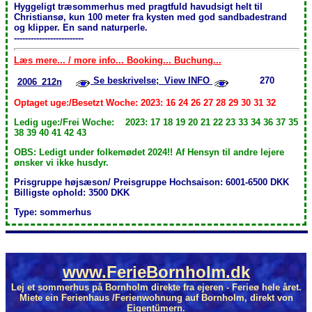
Hyggeligt træsommerhus med pragtfuld havudsigt helt til
Christiansø, kun 100 meter fra kysten med god sandbadestrand
og klipper. En sand naturperle.
-------------------------
Læs mere... / more info... Booking... Buchung...
Se beskrivelse; View INFO
270
2006_212n
Optaget uge:/Besetzt Woche: 2023: 16 24 26 27 28 29 30 31 32
Ledig uge:/Frei Woche: 2023: 17 18 19 20 21 22 23 33 34 36 37 35
38 39 40 41 42 43
OBS: Ledigt under folkemødet 2024!! Af Hensyn til andre lejere
ønsker vi ikke husdyr.
Prisgruppe højsæson/ Preisgruppe Hochsaison: 6001-6500 DKK
Billigste ophold: 3500 DKK
Type: sommerhus
www.FerieBornholm.dk
Lej et sommerhus på Bornholm direkte fra ejeren - Ferieø hele året.
Miete ein Ferienhaus /Ferienwohnung auf Bornholm, direkt von
Eigentümern.