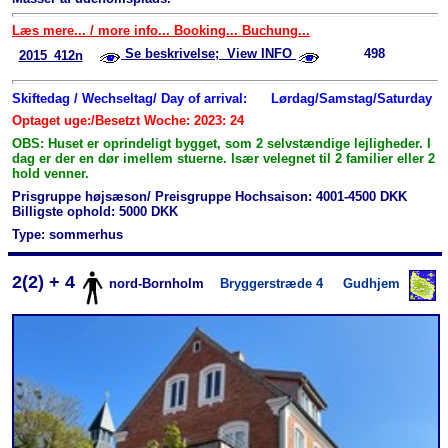
Læs mere... / more info... Booking... Buchung...
Se beskrivelse; View INFO
498
2015_412n
Skiftedag / Wechseltag/ Day of arrival:
Lørdag/Samstag/Saturday
Optaget uge:/Besetzt Woche: 2023: 24
OBS: Huset er oprindeligt bygget, som 2 selvstændige lejligheder. I
dag er der en dør imellem stuerne. Især velegnet til 2 familier eller 2
hold venner.
Prisgruppe højsæson/ Preisgruppe Hochsaison: 4001-4500 DKK
Billigste ophold: 5000 DKK
Type: sommerhus
2(2) + 4
nord-Bornholm
Bryggerstræde 4
Gudhjem