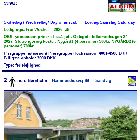
99n023
Skiftedag / Wechseltag/ Day of arrival:
Lordag/Samstag/Saturday
Ledig uge:/Frei Woche: 2026: 38
OBS: ydersæson priser til ca.1 juli. Optaget i folkemødeugen 24-
2027. Slutrengøring koster: Nygård1 (4 personer) 500kr. NYGÅRD2 (6
personer) 700kr.
Prisgruppe højsæson/ Preisgruppe Hochsaison: 4001-4500 DKK
Billigste ophold: 3000 DKK
Type: ferielejlighed
2
nord-Bornholm
Hammershusvej 89
Sandvig