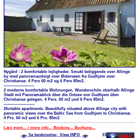
Nygård : 2 komfortable lejligheder. Smukt beliggende over Allinge
by med panoramaudsigt over Østersøen fra Gudhjem over
Christiansø. 4 Pers 60 m2 og 6 Pers 85m2.
-------------------------
2 moderne komfortable Wohnungen. Wunderschön oberhalb Allinge
Stadt mit Panoramablick über die Ostsee von Gudhjem über
Christiansø gelegen. 4 Pers. 60 m2 und 6 Pers 85m2.
-------------------------
2fortable apartments. Beautifully situated above Allinge city with
panoramic views over the Baltic Sea from Gudhjem to Christiansø.
4 Prs. 60 m2 and 6 Prs. 85m2
Læs mere... / more info... Booking... Buchung...
Se beskrivelse; View INFO
33