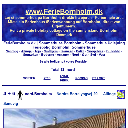
www.FerieBornholm.dk
Lej et sommerhus på Bornholm direkte fra ejeren - Ferieø hele året.
Miete ein Ferienhaus /Ferienwohnung auf Bornholm, direkt von
Eigentümern.
Rent a private holiday cottage on the sunny island Bornholm,
Denmark
FerieBornholm.dk | Sommerhuse Bornholm - Sommerhus Udlejning
Feriebolig Bornholm: Sommerhuse
Sandvig
-
Allinge
-
Tejn
-
Gudhjem
-
Svaneke
-
Balka
-
Snogebæk
-
Dueodde
-
Sømarken
-
Boderne
-
Arnager
-
Nord
-
Øst
-
Syd
-
Vest
Se alle boliger på vores Forside !
Total
11 nord
ANTAL
SORTER:
PRIS
KOMPAS
BY / ORT
PERS.
4 + 6
nord-Bornholm
Nordre Borrelyngvej 20
Allinge
Sandvig