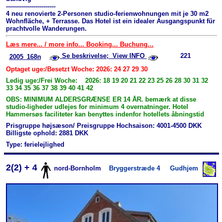
-------------------------
4 neu renovierte 2-Personen studio-ferienwohnungen mit je 30 m2
Wohnfläche, + Terrasse. Das Hotel ist ein idealer Ausgangspunkt für
prachtvolle Wanderungen.
Læs mere... / more info... Booking... Buchung...
Se beskrivelse; View INFO
221
2005_168n
Optaget uge:/Besetzt Woche: 2026: 24 27 29 30
Ledig uge:/Frei Woche: 2026: 18 19 20 21 22 23 25 26 28 30 31 32
33 34 35 36 37 38 39 40 41 42
OBS: MINIMUM ALDERSGRÆNSE ER 14 ÅR. bemærk at disse
studio-ligheder udlejes for minimum 4 overnatninger. Hotel
Hammersøs faciliteter kan benyttes indenfor hotellets åbningstid
Prisgruppe højsæson/ Preisgruppe Hochsaison: 4001-4500 DKK
Billigste ophold: 2881 DKK
Type: ferielejlighed
2(2) + 4
nord-Bornholm
Bryggerstræde 4
Gudhjem