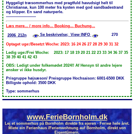
Hyggeligt træsommerhus med pragtfuld havudsigt helt til
Christiansø, kun 100 meter fra kysten med god sandbadestrand
og klipper. En sand naturperle.
-------------------------
Læs mere... / more info... Booking... Buchung...
Se beskrivelse; View INFO
270
2006_212n
Optaget uge:/Besetzt Woche: 2023: 16 24 26 27 28 29 30 31 32
Ledig uge:/Frei Woche: 2023: 17 18 19 20 21 22 23 33 34 36 37 35
38 39 40 41 42 43
OBS: Ledigt under folkemødet 2024!! Af Hensyn til andre lejere
ønsker vi ikke husdyr.
Prisgruppe højsæson/ Preisgruppe Hochsaison: 6001-6500 DKK
Billigste ophold: 3500 DKK
Type: sommerhus
www.FerieBornholm.dk
Lej et sommerhus på Bornholm direkte fra ejeren - Ferieø hele året.
Miete ein Ferienhaus /Ferienwohnung auf Bornholm, direkt von
Eigentümern.