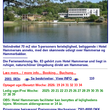
Velindrettet 70 m2 stor 5-personers ferielejlighed, beliggende i Hotel
Hammersøs anneks, med den skønneste udsigt over Hammersø og
Hammerbakker.
-------------------------
Die Ferienwohnung No. 83 gehört zum Hotel Hammersø und liegt in
ruhiger, naturschöner Umgebung direkt am Hammersee.
Læs mere... / more info... Booking... Buchung...
Se beskrivelse; View INFO
110
2001_083n
Optaget uge:/Besetzt Woche: 2026: 19 24 31 32 33 34
Ledig uge:/Frei Woche: 2025: 20 21 22 23 25 26 27 28 29 30 35 36
37 38 39
OBS: Hotel Hammersøs faciliteter kan benyttes af lejlighedens
lejere. Minimum aldersgrænse er 14 år.
Prisgruppe højsæson/ Preisgruppe Hochsaison: 7501-8000 DKK