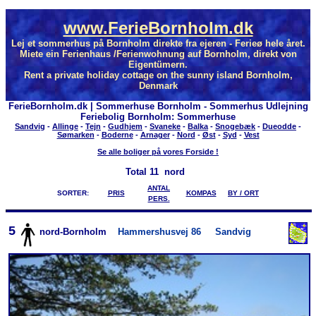
www.FerieBornholm.dk
Lej et sommerhus på Bornholm direkte fra ejeren - Ferieø hele året.
Miete ein Ferienhaus /Ferienwohnung auf Bornholm, direkt von
Eigentümern.
Rent a private holiday cottage on the sunny island Bornholm,
Denmark
FerieBornholm.dk | Sommerhuse Bornholm - Sommerhus Udlejning
Feriebolig Bornholm: Sommerhuse
Sandvig
-
Allinge
-
Tejn
-
Gudhjem
-
Svaneke
-
Balka
-
Snogebæk
-
Dueodde
-
Sømarken
-
Boderne
-
Arnager
-
Nord
-
Øst
-
Syd
-
Vest
Se alle boliger på vores Forside !
Total
11 nord
ANTAL
SORTER:
PRIS
KOMPAS
BY / ORT
PERS.
5
nord-Bornholm
Hammershusvej 86
Sandvig