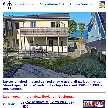
6
nord-Bornholm
Strandvejen 19A
Allinge Sandvig
Luksuslejlighed i helårshus med direkte udsigt til park og hav på
Strandvejen i Allinge-Sandvig. Kan lejes hele året. PRISER UNDER
REDIGERING !
Læs mere... / more info... Booking... Buchung...
Se beskrivelse; View INFO
2018_426n
520