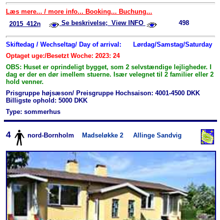
Læs mere... / more info... Booking... Buchung...
Se beskrivelse; View INFO
498
2015_412n
Skiftedag / Wechseltag/ Day of arrival:
Lørdag/Samstag/Saturday
Optaget uge:/Besetzt Woche: 2023: 24
OBS: Huset er oprindeligt bygget, som 2 selvstændige lejligheder. I
dag er der en dør imellem stuerne. Især velegnet til 2 familier eller 2
hold venner.
Prisgruppe højsæson/ Preisgruppe Hochsaison: 4001-4500 DKK
Billigste ophold: 5000 DKK
Type: sommerhus
4
nord-Bornholm
Madseløkke 2
Allinge Sandvig