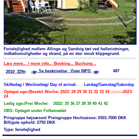
Ferielejlighed mellem Allinge og Sandvig tæt ved helleristninger,
indkøbsmuligheder og strand, på en stor smuk klippegrund.
Læs mere... / more info... Booking... Buchung...
Se beskrivelse; View INFO
487
2010_329n
Skiftedag / Wechseltag/ Day of arrival:
Lørdag/Samstag/Saturday
Optaget uge:/Besetzt Woche: 2022: 28 29 30 31 32 33 34 ::::::::::2023:
24
Ledig uge:/Frei Woche: 2022: 35 36 37 38 39 40 41 42
OBS: Optaget under Folkemødet
Prisgruppe højsæson/ Preisgruppe Hochsaison: 6501-7000 DKK
Billigste ophold: 2750 DKK
Type: ferielejlighed