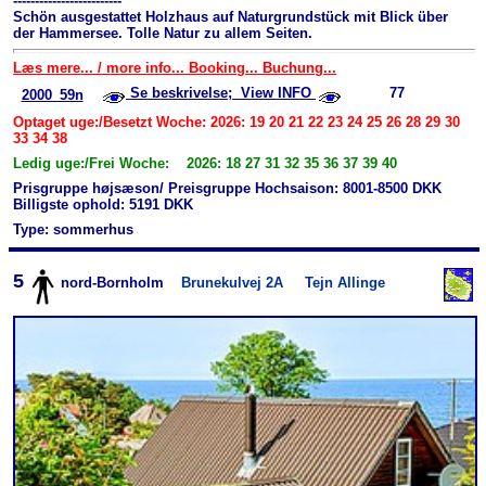
-------------------------
Schön ausgestattet Holzhaus auf Natur­grundstück mit Blick über
der Hammersee. Tolle Natur zu allem Seiten.
Læs mere... / more info... Booking... Buchung...
Se beskrivelse; View INFO
77
2000_59n
Optaget uge:/Besetzt Woche: 2026: 19 20 21 22 23 24 25 26 28 29 30
33 34 38
Ledig uge:/Frei Woche: 2026: 18 27 31 32 35 36 37 39 40
Prisgruppe højsæson/ Preisgruppe Hochsaison: 8001-8500 DKK
Billigste ophold: 5191 DKK
Type: sommerhus
5
nord-Bornholm
Brunekulvej 2A
Tejn Allinge