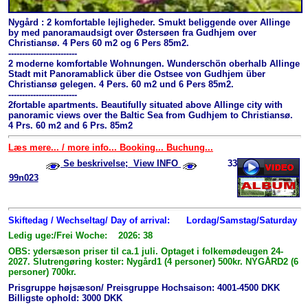
Nygård : 2 komfortable lejligheder. Smukt beliggende over Allinge
by med panoramaudsigt over Østersøen fra Gudhjem over
Christiansø. 4 Pers 60 m2 og 6 Pers 85m2.
-------------------------
2 moderne komfortable Wohnungen. Wunderschön oberhalb Allinge
Stadt mit Panoramablick über die Ostsee von Gudhjem über
Christiansø gelegen. 4 Pers. 60 m2 und 6 Pers 85m2.
-------------------------
2fortable apartments. Beautifully situated above Allinge city with
panoramic views over the Baltic Sea from Gudhjem to Christiansø.
4 Prs. 60 m2 and 6 Prs. 85m2
Læs mere... / more info... Booking... Buchung...
Se beskrivelse; View INFO
33
99n023
Skiftedag / Wechseltag/ Day of arrival:
Lordag/Samstag/Saturday
Ledig uge:/Frei Woche: 2026: 38
OBS: ydersæson priser til ca.1 juli. Optaget i folkemødeugen 24-
2027. Slutrengøring koster: Nygård1 (4 personer) 500kr. NYGÅRD2 (6
personer) 700kr.
Prisgruppe højsæson/ Preisgruppe Hochsaison: 4001-4500 DKK
Billigste ophold: 3000 DKK