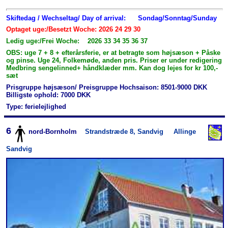
Skiftedag / Wechseltag/ Day of arrival:
Sondag/Sonntag/Sunday
Optaget uge:/Besetzt Woche: 2026 24 29 30
Ledig uge:/Frei Woche: 2026 33 34 35 36 37
OBS: uge 7 + 8 + efterårsferie, er at betragte som højsæson + Påske
og pinse. Uge 24, Folkemøde, anden pris. Priser er under redigering
Medbring sengelinned+ håndklæder mm. Kan dog lejes for kr 100,-
sæt
Prisgruppe højsæson/ Preisgruppe Hochsaison: 8501-9000 DKK
Billigste ophold: 7000 DKK
Type: ferielejlighed
6
nord-Bornholm
Strandstræde 8, Sandvig
Allinge
Sandvig