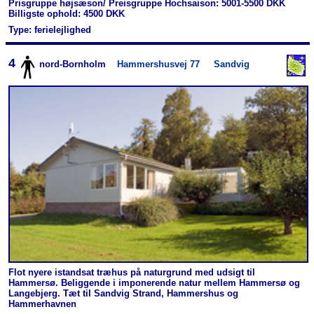
Prisgruppe højsæson/ Preisgruppe Hochsaison: 5001-5500 DKK
Billigste ophold: 4500 DKK
Type: ferielejlighed
4
nord-Bornholm
Hammershusvej 77
Sandvig
Flot nyere istandsat træhus på naturgrund med udsigt til
Hammersø. Beliggende i imponerende natur mellem Hammersø og
Langebjerg. Tæt til Sandvig Strand, Hammershus og
Hammerhavnen