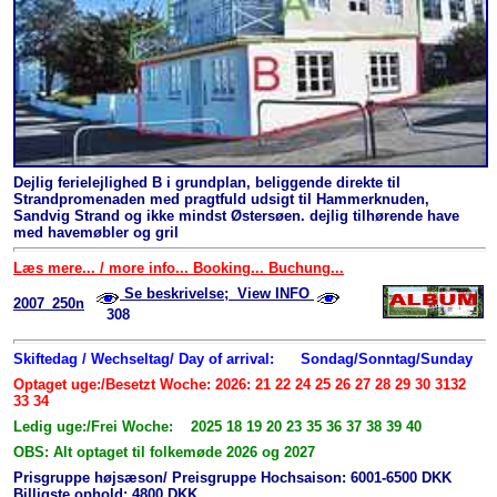
Dejlig ferielejlighed B i grundplan, beliggende direkte til
Strandpromenaden med pragtfuld udsigt til Hammerknuden,
Sandvig Strand og ikke mindst Østersøen. dejlig tilhørende have
med havemøbler og gril
Læs mere... / more info... Booking... Buchung...
Se beskrivelse; View INFO
2007_250n
308
Skiftedag / Wechseltag/ Day of arrival:
Sondag/Sonntag/Sunday
Optaget uge:/Besetzt Woche: 2026: 21 22 24 25 26 27 28 29 30 3132
33 34
Ledig uge:/Frei Woche: 2025 18 19 20 23 35 36 37 38 39 40
OBS: Alt optaget til folkemøde 2026 og 2027
Prisgruppe højsæson/ Preisgruppe Hochsaison: 6001-6500 DKK
Billigste ophold: 4800 DKK