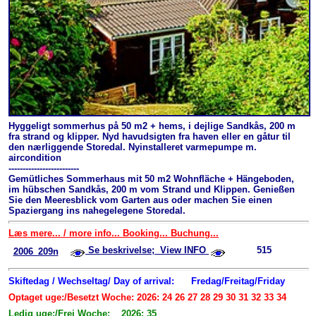
Hyggeligt sommerhus på 50 m2 + hems, i dejlige Sandkås, 200 m
fra strand og klipper. Nyd havudsigten fra haven eller en gåtur til
den nærliggende Storedal. Nyinstalleret varmepumpe m.
aircondition
-------------------------
Gemütliches Sommerhaus mit 50 m2 Wohnfläche + Hängeboden,
im hübschen Sandkås, 200 m vom Strand und Klippen. Genießen
Sie den Meeresblick vom Garten aus oder machen Sie einen
Spaziergang ins nahegelegene Storedal.
Læs mere... / more info... Booking... Buchung...
Se beskrivelse; View INFO
515
2006_209n
Skiftedag / Wechseltag/ Day of arrival:
Fredag/Freitag/Friday
Optaget uge:/Besetzt Woche: 2026: 24 26 27 28 29 30 31 32 33 34
Ledig uge:/Frei Woche: 2026: 35