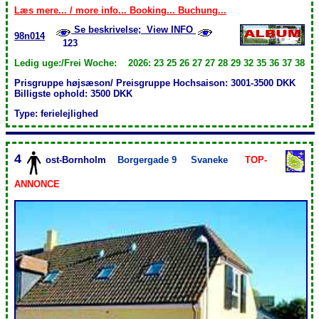
Læs mere... / more info... Booking... Buchung...
Se beskrivelse; View INFO
98n014
123
Ledig uge:/Frei Woche: 2026: 23 25 26 27 27 28 29 32 35 36 37 38
Prisgruppe højsæson/ Preisgruppe Hochsaison: 3001-3500 DKK
Billigste ophold: 3500 DKK
Type: ferielejlighed
4
ost-Bornholm
Borgergade 9
Svaneke
TOP-
ANNONCE