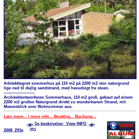
Arkitekttegnet sommerhus på 110 m2 på 2200 m2 stor naturgrund
lige ned til dejlig sandstrand, med havudsigt fra stuen.
-------------------------
Architektentworfenes Sommerhaus, 110 m2 groß, gebaut auf einem
2200 m2 großen Naturgrund direkt zu wunderbarem Strand, mit
Meeresblick vom Wohnzimmer aus.
Læs mere... / more info... Booking... Buchung...
Se beskrivelse; View INFO
351
2008_293e