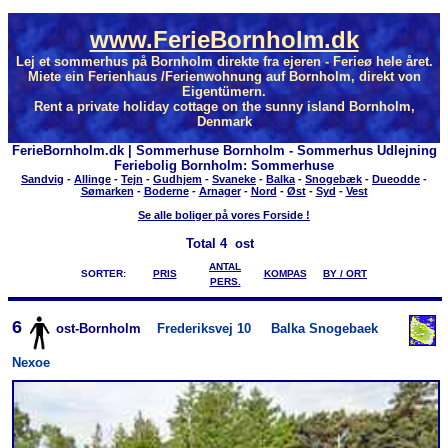
www.FerieBornholm.dk
Lej et sommerhus på Bornholm direkte fra ejeren - Ferieø hele året.
Miete ein Ferienhaus /Ferienwohnung auf Bornholm, direkt von
Eigentümern.
Rent a private holiday cottage on the sunny island Bornholm,
Denmark
FerieBornholm.dk | Sommerhuse Bornholm - Sommerhus Udlejning
Feriebolig Bornholm: Sommerhuse
Sandvig
-
Allinge
-
Tejn
-
Gudhjem
-
Svaneke
-
Balka
-
Snogebæk
-
Dueodde
-
Sømarken
-
Boderne
-
Arnager
-
Nord
-
Øst
-
Syd
-
Vest
Se alle boliger på vores Forside !
Total
4 ost
ANTAL
SORTER:
PRIS
KOMPAS
BY / ORT
PERS.
6
ost-Bornholm
Frederiksvej 10
Balka Snogebaek
Nexoe