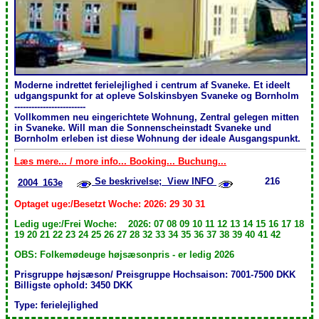
Moderne indrettet ferielejlighed i centrum af Svaneke. Et ideelt
udgangspunkt for at opleve Solskinsbyen Svaneke og Bornholm
-------------------------
Vollkommen neu eingerichtete Wohnung, Zentral gelegen mitten
in Svaneke. Will man die Sonnenscheinstadt Svaneke und
Bornholm erleben ist diese Wohnung der ideale Ausgangspunkt.
Læs mere... / more info... Booking... Buchung...
Se beskrivelse; View INFO
216
2004_163e
Optaget uge:/Besetzt Woche: 2026: 29 30 31
Ledig uge:/Frei Woche: 2026: 07 08 09 10 11 12 13 14 15 16 17 18
19 20 21 22 23 24 25 26 27 28 32 33 34 35 36 37 38 39 40 41 42
OBS: Folkemødeuge højsæsonpris - er ledig 2026
Prisgruppe højsæson/ Preisgruppe Hochsaison: 7001-7500 DKK
Billigste ophold: 3450 DKK
Type: ferielejlighed