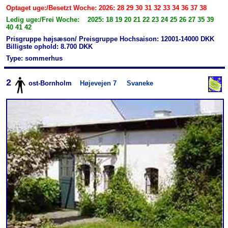
Optaget uge:/Besetzt Woche: 2026: 28 29 30 31 32 33 34 36 37 38
Ledig uge:/Frei Woche: 2025: 18 19 20 21 22 23 24 25 26 27 35 39
40 41 42
Prisgruppe højsæson/ Preisgruppe Hochsaison: 12001-14000 DKK
Billigste ophold: 8.700 DKK
Type: sommerhus
2
ost-Bornholm
Højevejen 7
Svaneke