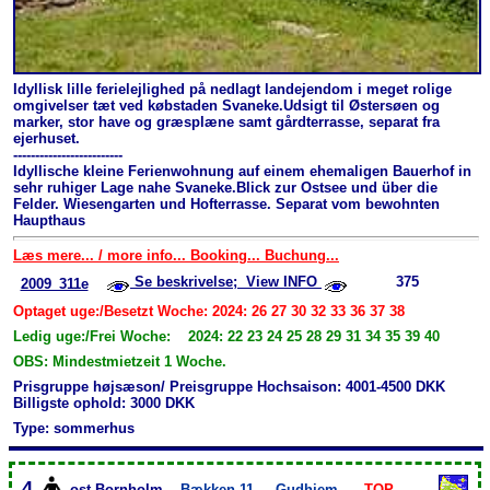
Idyllisk lille ferielejlighed på nedlagt landejendom i meget rolige
omgivelser tæt ved købstaden Svaneke.Udsigt til Østersøen og
marker, stor have og græsplæne samt gårdterrasse, separat fra
ejerhuset.
-------------------------
Idyllische kleine Ferienwohnung auf einem ehemaligen Bauerhof in
sehr ruhiger Lage nahe Svaneke.Blick zur Ostsee und über die
Felder. Wiesengarten und Hofterrasse. Separat vom bewohnten
Haupthaus
Læs mere... / more info... Booking... Buchung...
Se beskrivelse; View INFO
375
2009_311e
Optaget uge:/Besetzt Woche: 2024: 26 27 30 32 33 36 37 38
Ledig uge:/Frei Woche: 2024: 22 23 24 25 28 29 31 34 35 39 40
OBS: Mindestmietzeit 1 Woche.
Prisgruppe højsæson/ Preisgruppe Hochsaison: 4001-4500 DKK
Billigste ophold: 3000 DKK
Type: sommerhus
4
ost-Bornholm
Bækken 11
Gudhjem
TOP-