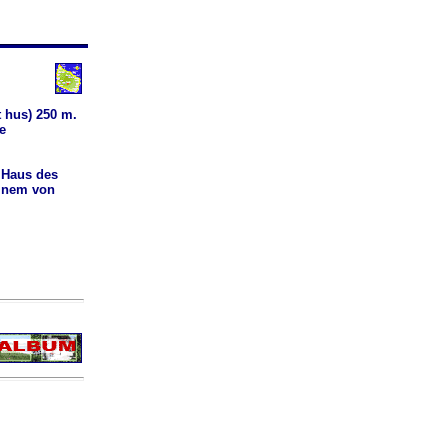
t hus) 250 m.
e
 Haus des
einem von