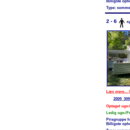
Billigste op
Type: somme
2 - 6
s
Læs mere... /
2009_309
Optaget uge:/
Ledig uge:/F
Prisgruppe h
Billigste op