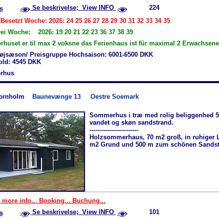
Se beskrivelse; View INFO
224
s
Besetzt Woche: 2026: 24 25 26 27 28 29 30 31 32 33 34 35
rei Woche: 2026: 19 20 21 22 23 36 37 38 39
uset er til max 2 voksne das Ferienhaus ist für maximal 2 Erwachsene
øjsæson/ Preisgruppe Hochsaison: 6001-6500 DKK
hold: 4545 DKK
rhus
ornholm
Baunevænge 13
Oestre Soemark
Sommerhus i træ med rolig beliggenhed 5
vandet og skøn sandstrand.
-------------------------
Holzsommerhaus, 70 m2 groß, in ruhiger 
m2 Grund und 500 m zum schönen Sandst
 more info... Booking... Buchung...
Se beskrivelse; View INFO
101
s