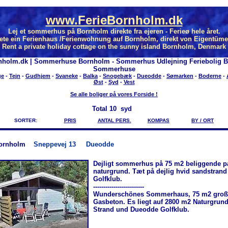
www.FerieBornholm.dk
Lej et sommerhus på Bornholm direkte fra ejeren - Ferieø hele året.
ete ein Ferienhaus /Ferienwohnung auf Bornholm, direkt von Eigentüme
Rent a private holiday cottage on the sunny island Bornholm, Denmark
nholm.dk | Sommerhuse Bornholm - Sommerhus Udlejning Feriebolig 
Sommerhuse
ge
-
Tejn
-
Gudhjem
-
Svaneke
-
Balka
-
Snogebæk
-
Dueodde
-
Sømarken
-
Boderne
-
Øst
-
Syd
-
Vest
Se alle boliger på vores Forside !
Total
10 syd
SORTER:
PRIS
ANTAL PERS.
KOMPAS
BY / ORT
ornholm
Sneppevej 13
Dueodde
Dejligt sommerhus på 75 m2 beliggende p
naturgrund. Tæt på dejlig hvid sandstran
Golfklub.
-------------------------
Wunderschönes Sommerhaus, 75 m2 groß, 
Gasbeton. Es liegt auf 2800 m2 Naturgrund
Strand und Dueodde Golfklub.