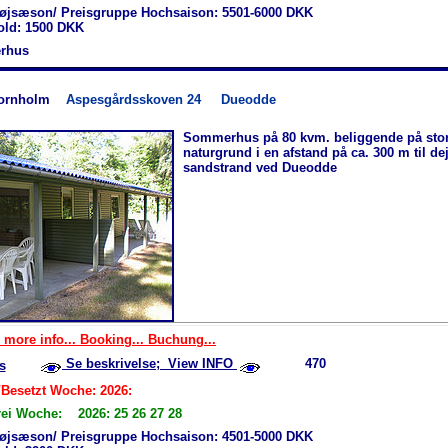
øjsæson/ Preisgruppe Hochsaison: 5501-6000 DKK
hold: 1500 DKK
rhus
ornholm
Aspesgårdsskoven 24
Dueodde
Sommerhus på 80 kvm. beliggende på stor
naturgrund i en afstand på ca. 300 m til dej
sandstrand ved Dueodde
 more info... Booking... Buchung...
Se beskrivelse; View INFO
470
s
/Besetzt Woche: 2026:
rei Woche: 2026: 25 26 27 28
øjsæson/ Preisgruppe Hochsaison: 4501-5000 DKK