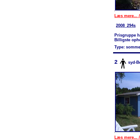
Læs mere... /
2008_294s
Prisgruppe h
Billigste op
Type: somme
2
syd-B
Læs mere... /