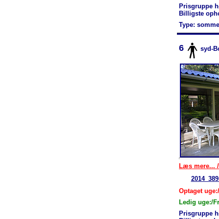
Prisgruppe h
Billigste op
Type: somme
6
syd-B
Læs mere... /
2014_389
Optaget uge:
Ledig uge:/F
Prisgruppe h