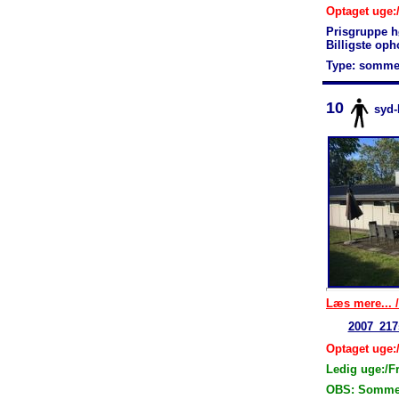
Optaget uge:/
Prisgruppe h
Billigste op
Type: somme
10
syd
Læs mere... /
2007_217
Optaget uge:
Ledig uge:/F
OBS: Sommerh