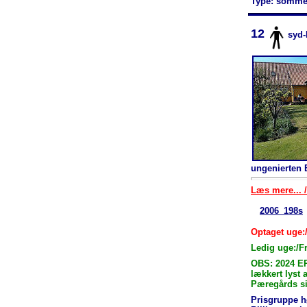
Type: somme
12
syd
ungenierten 
Læs mere... /
2006_198s
Optaget uge:
Ledig uge:/F
OBS: 2024 E
lækkert lyst
Pæregårds si
Prisgruppe h