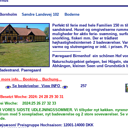
rhus
-Bornholm
Søndre Landevej 102
Boderne
Perfekt til ferie med hele Familien 150 m ti
sandstrand. Huset og omgivelserne rumm
muligheder for aktiv ferie- svømning, surfi
snorkling, fiskeri mm. Der er trådløst
højhastighedsinternet- 2 badeværelser. Va
varme og slutrengøring er inkl. i prisen. 
-------------------------
Pæregaard Birnenhof  ein schönen Hof vo
Naturschutzgebiet gelegen, bei Hügeln, ste
Abhängen, kleinen Seen und Grundstück 
Badestrand. Paeregaard
 more info... Booking... Buchung...
Se beskrivelse; View INFO
257
/Besetzt Woche: 2024: 24 28 29 30 31
rei Woche: 2024:25 26 27 32 33
R VORES SIDSTE UDLEJNINGSSOMMER. Vi tilbyder nyt køkken. nyrenove
 alrum med 5 sovepladser, nyt badeværelse og 2 store soveværelser. Se 
de.
øjsæson/ Preisgruppe Hochsaison: 12001-14000 DKK