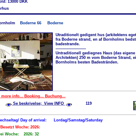
hold: 13000 DKK
rhus
ornholm
Boderne 66
Boderne
Utraditionelt gedigent hus (arkitektens ege
fra Boderne strand, en af Bornholms bedst
badestrande.
-------------------------
Untraditionell gediegnes Haus (das eigene
Architekten) 250 m vom Boderne Strand, 
Bornholms besten Badestränden.
 more info... Booking... Buchung...
Se beskrivelse; View INFO
119
Wechseltag/ Day of arrival:
Lordag/Samstag/Saturday
/Besetzt Woche: 2026:
rei Woche: 2026: 32