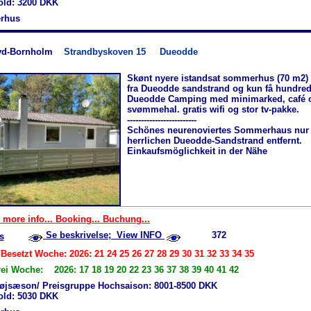
hold: 3200 DKK
rhus
yd-Bornholm
Strandbyskoven 15
Dueodde
Skønt nyere istandsat sommerhus (70 m2) 
fra Dueodde sandstrand og kun få hundred
Dueodde Camping med minimarked, café 
svømmehal. gratis wifi og stor tv-pakke.
-------------------------
Schönes neurenoviertes Sommerhaus nur
herrlichen Dueodde-Sandstrand entfernt.
Einkaufsmöglichkeit in der Nähe
 more info... Booking... Buchung...
Se beskrivelse; View INFO
372
s
Besetzt Woche: 2026: 21 24 25 26 27 28 29 30 31 32 33 34 35
rei Woche: 2026: 17 18 19 20 22 23 36 37 38 39 40 41 42
øjsæson/ Preisgruppe Hochsaison: 8001-8500 DKK
hold: 5030 DKK