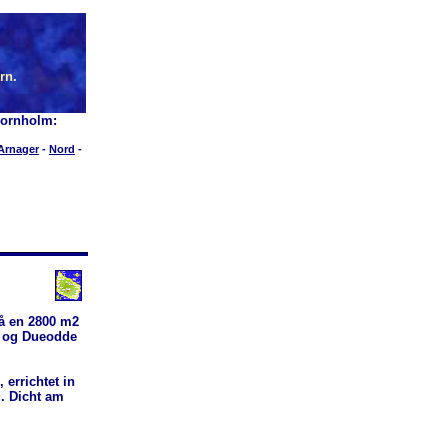
rn.
Bornholm:
Arnager
-
Nord
-
å en 2800 m2
d og Dueodde
errichtet in
. Dicht am