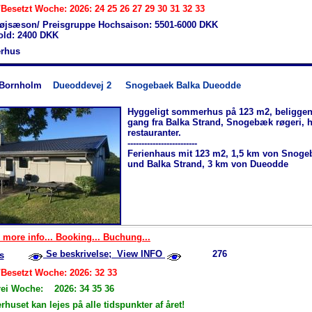
Besetzt Woche: 2026: 24 25 26 27 29 30 31 32 33
øjsæson/ Preisgruppe Hochsaison: 5501-6000 DKK
hold: 2400 DKK
rhus
-Bornholm
Dueoddevej 2
Snogebaek Balka Dueodde
Hyggeligt sommerhus på 123 m2, beliggen
gang fra Balka Strand, Snogebæk røgeri, 
restauranter.
-------------------------
Ferienhaus mit 123 m2, 1,5 km von Snog
und Balka Strand, 3 km von Dueodde
 more info... Booking... Buchung...
Se beskrivelse; View INFO
276
s
/Besetzt Woche: 2026: 32 33
rei Woche: 2026: 34 35 36
uset kan lejes på alle tidspunkter af året!