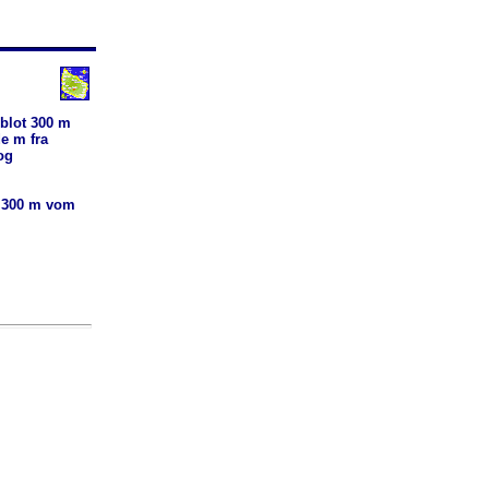
blot 300 m
e m fra
og
 300 m vom