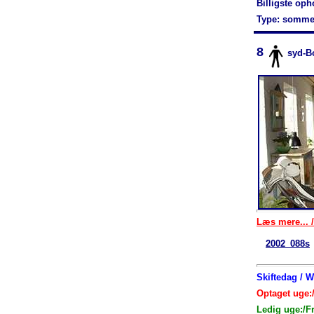
Billigste op
Type: somme
8
syd-B
Læs mere... /
2002_088s
Skiftedag / 
Optaget uge:
Ledig uge:/F