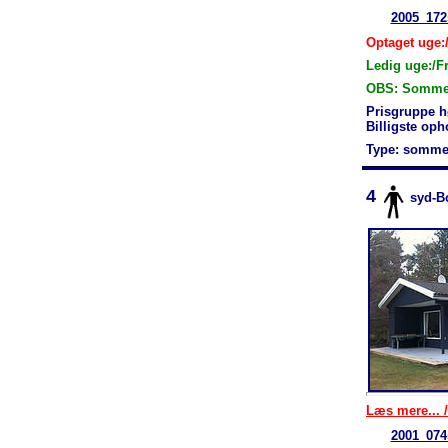
2005_172
Optaget uge:/
Ledig uge:/F
OBS: Sommerh
Prisgruppe h
Billigste op
Type: somme
4
syd-B
Læs mere... /
2001_074