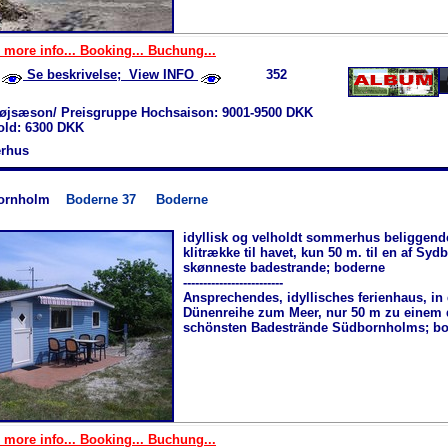
 more info... Booking... Buchung...
Se beskrivelse; View INFO
352
øjsæson/ Preisgruppe Hochsaison: 9001-9500 DKK
hold: 6300 DKK
rhus
ornholm
Boderne 37
Boderne
idyllisk og velholdt sommerhus beliggende
klitrække til havet, kun 50 m. til en af Sy
skønneste badestrande; boderne
-------------------------
Ansprechendes, idyllisches ferienhaus, in 
Dünenreihe zum Meer, nur 50 m zu einem 
schönsten Badestrände Südbornholms; bo
 more info... Booking... Buchung...