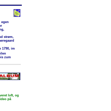
l egen
er
ng,
nd strøm,
Paeregaard
n 1790, im
ilen
bis zum
ret loft, og
video på