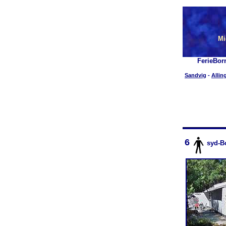
Mi
FerieBor
Sandvig
-
Allin
6
syd-B