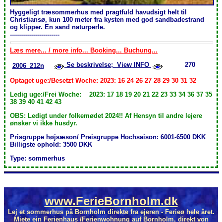
Hyggeligt træsommerhus med pragtfuld havudsigt helt til
Christiansø, kun 100 meter fra kysten med god sandbadestrand
og klipper. En sand naturperle.
-------------------------
Læs mere... / more info... Booking... Buchung...
Se beskrivelse; View INFO
270
2006_212n
Optaget uge:/Besetzt Woche: 2023: 16 24 26 27 28 29 30 31 32
Ledig uge:/Frei Woche: 2023: 17 18 19 20 21 22 23 33 34 36 37 35
38 39 40 41 42 43
OBS: Ledigt under folkemødet 2024!! Af Hensyn til andre lejere
ønsker vi ikke husdyr.
Prisgruppe højsæson/ Preisgruppe Hochsaison: 6001-6500 DKK
Billigste ophold: 3500 DKK
Type: sommerhus
www.FerieBornholm.dk
Lej et sommerhus på Bornholm direkte fra ejeren - Ferieø hele året.
Miete ein Ferienhaus /Ferienwohnung auf Bornholm, direkt von