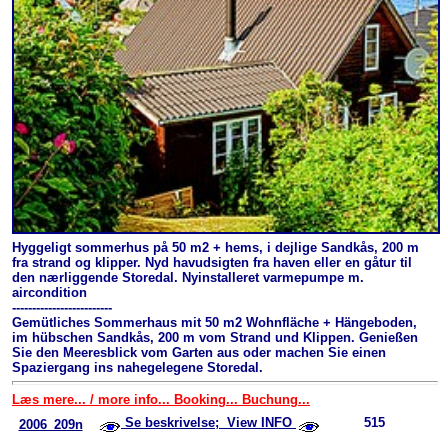
Hyggeligt sommerhus på 50 m2 + hems, i dejlige Sandkås, 200 m
fra strand og klipper. Nyd havudsigten fra haven eller en gåtur til
den nærliggende Storedal. Nyinstalleret varmepumpe m.
aircondition
-------------------------
Gemütliches Sommerhaus mit 50 m2 Wohnfläche + Hängeboden,
im hübschen Sandkås, 200 m vom Strand und Klippen. Genießen
Sie den Meeresblick vom Garten aus oder machen Sie einen
Spaziergang ins nahegelegene Storedal.
Læs mere... / more info... Booking... Buchung...
Se beskrivelse; View INFO
515
2006_209n