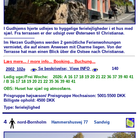
I Gudhjems hjerte udlejes to hyggelige ferielejligheder i et hus med
sjæl. Fra terrassen er der udsigt over Østersøen til Christiansø.
-------------------------
Im Herzen Gudhjems werden 2 gemütliche Ferienwohnungen
vermietet, die auf einem Anwesen mit Charme liegen. Von der
Terrasse hat man einen Blick über die Ostsee nach Christiansø.
Læs mere... / more info... Booking... Buchung...
Se beskrivelse; View INFO
140
2002_102e
Ledig uge:/Frei Woche: 2026: A 16 17 18 19 20 21 22 36 37 39 40 41
/ B 16 17 18 19 20 21 22 35 36 39 40 41
OBS: Huset har sjæl og atmosfære.
Prisgruppe højsæson/ Preisgruppe Hochsaison: 5001-5500 DKK
Billigste ophold: 4500 DKK
Type: ferielejlighed
4
nord-Bornholm
Hammershusvej 77
Sandvig