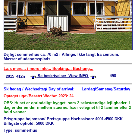
Dejligt sommerhus ca. 70 m2 i Allinge. Ikke langt fra centrum.
Masser af udenomsplads.
Læs mere... / more info... Booking... Buchung...
Se beskrivelse; View INFO
498
2015_412n
Skiftedag / Wechseltag/ Day of arrival:
Lørdag/Samstag/Saturday
Optaget uge:/Besetzt Woche: 2023: 24
OBS: Huset er oprindeligt bygget, som 2 selvstændige lejligheder. I
dag er der en dør imellem stuerne. Især velegnet til 2 familier eller 2
hold venner.
Prisgruppe højsæson/ Preisgruppe Hochsaison: 4001-4500 DKK
Billigste ophold: 5000 DKK
Type: sommerhus