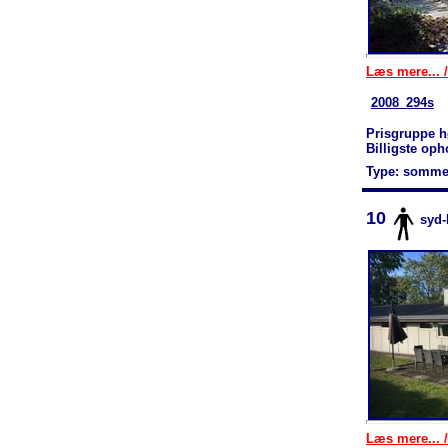
Læs mere... /
2008_294s
Prisgruppe h
Billigste op
Type: somme
10
syd
Læs mere... /