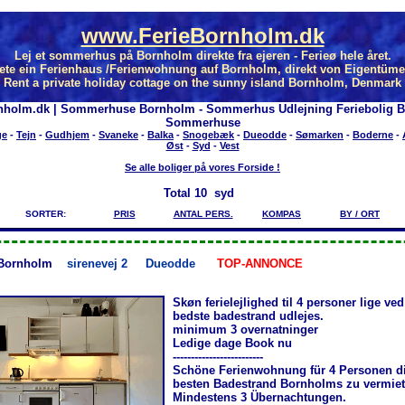
www.FerieBornholm.dk
Lej et sommerhus på Bornholm direkte fra ejeren - Ferieø hele året.
ete ein Ferienhaus /Ferienwohnung auf Bornholm, direkt von Eigentüme
Rent a private holiday cottage on the sunny island Bornholm, Denmark
nholm.dk | Sommerhuse Bornholm - Sommerhus Udlejning Feriebolig 
Sommerhuse
ge
-
Tejn
-
Gudhjem
-
Svaneke
-
Balka
-
Snogebæk
-
Dueodde
-
Sømarken
-
Boderne
-
Øst
-
Syd
-
Vest
Se alle boliger på vores Forside !
Total
10 syd
SORTER:
PRIS
ANTAL PERS.
KOMPAS
BY / ORT
Bornholm
sirenevej 2
Dueodde
TOP-ANNONCE
Skøn ferielejlighed til 4 personer lige v
bedste badestrand udlejes.
minimum 3 overnatninger
Ledige dage Book nu
-------------------------
Schöne Ferienwohnung für 4 Personen d
besten Badestrand Bornholms zu vermiet
Mindestens 3 Übernachtungen .