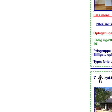
Læs mere...
2024_428s
Optaget uge:
Ledig uge:/
40
Prisgruppe
Billigste o
Type: feriel
7
syd-