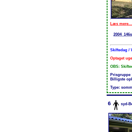
Læs mere...
2004_146s
Skiftedag /
Optaget uge
OBS: Skifte
Prisgruppe
Billigste o
Type: somm
6
syd-B