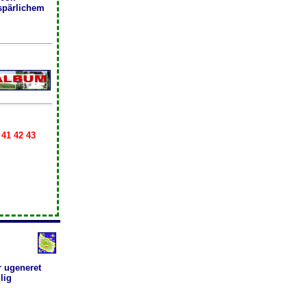
spärlichem
 41 42 43
 ugeneret
lig