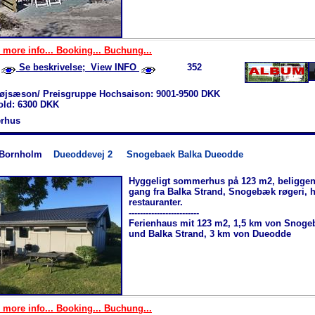
 more info... Booking... Buchung...
Se beskrivelse; View INFO
352
øjsæson/ Preisgruppe Hochsaison: 9001-9500 DKK
hold: 6300 DKK
rhus
-Bornholm
Dueoddevej 2
Snogebaek Balka Dueodde
Hyggeligt sommerhus på 123 m2, beliggen
gang fra Balka Strand, Snogebæk røgeri, 
restauranter.
-------------------------
Ferienhaus mit 123 m2, 1,5 km von Snog
und Balka Strand, 3 km von Dueodde
 more info... Booking... Buchung...