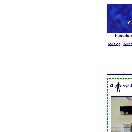
Mi
FerieBor
Sandvig
-
Allin
4
syd-