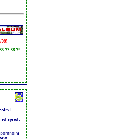
/08)
36 37 38 39
holm i
med spredt
dbornholm
 von