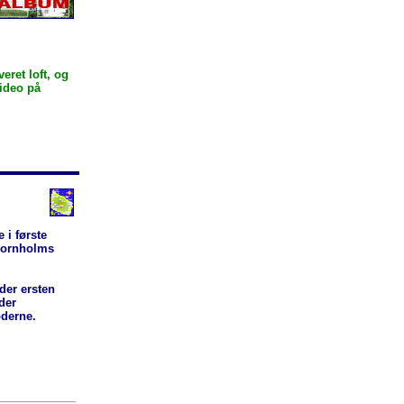
ret loft, og
video på
 i første
dbornholms
der ersten
der
derne.