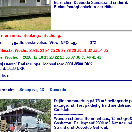
herrlichen Dueodde-Sandstrand entfernt.
Einkaufsmöglichkeit in der Nähe
 more info... Booking... Buchung...
Se beskrivelse; View INFO
372
s
Besetzt Woche: 2026: 21 24 25 26 27 28 29 30 31 32 33 34 35
rei Woche: 2026: 17 18 19 20 22 23 36 37 38 39 40 41 42
øjsæson/ Preisgruppe Hochsaison: 8001-8500 DKK
hold: 5030 DKK
rhus
ornholm
Sneppevej 13
Dueodde
Dejligt sommerhus på 75 m2 beliggende p
naturgrund. Tæt på dejlig hvid sandstran
Golfklub.
-------------------------
Wunderschönes Sommerhaus, 75 m2 groß, 
Gasbeton. Es liegt auf 2800 m2 Naturgrund
Strand und Dueodde Golfklub.