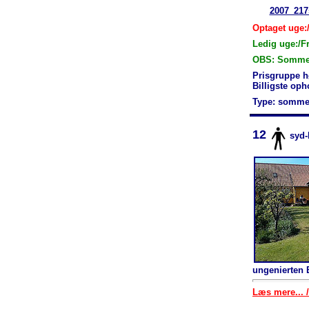
2007_217
Optaget uge:
Ledig uge:/F
OBS: Sommerh
Prisgruppe h
Billigste op
Type: somme
12
syd
ungenierten 
Læs mere... /