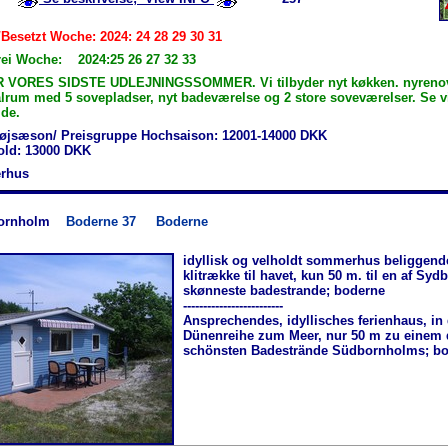
/Besetzt Woche: 2024: 24 28 29 30 31
rei Woche: 2024:25 26 27 32 33
R VORES SIDSTE UDLEJNINGSSOMMER. Vi tilbyder nyt køkken. nyrenove
 alrum med 5 sovepladser, nyt badeværelse og 2 store soveværelser. Se 
de.
øjsæson/ Preisgruppe Hochsaison: 12001-14000 DKK
hold: 13000 DKK
rhus
ornholm
Boderne 37
Boderne
idyllisk og velholdt sommerhus beliggende
klitrække til havet, kun 50 m. til en af Sy
skønneste badestrande; boderne
-------------------------
Ansprechendes, idyllisches ferienhaus, in 
Dünenreihe zum Meer, nur 50 m zu einem 
schönsten Badestrände Südbornholms; bo