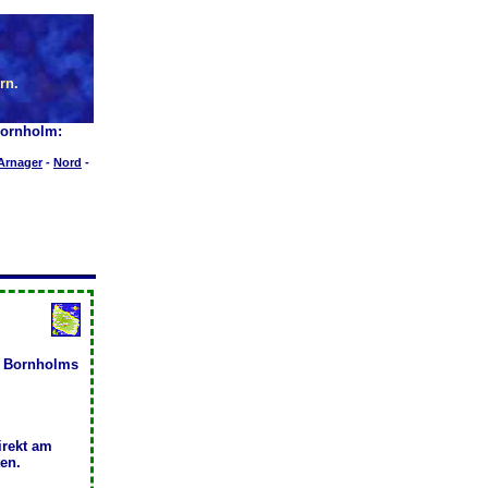
rn.
Bornholm:
Arnager
-
Nord
-
ed Bornholms
irekt am
en.