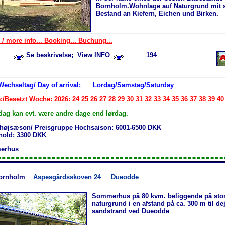
Bornholm.Wohnlage auf Naturgrund mit 
Bestand an Kiefern, Eichen und Birken.
 / more info... Booking... Buchung...
Se beskrivelse; View INFO
194
 Wechseltag/ Day of arrival:
Lordag/Samstag/Saturday
:/Besetzt Woche: 2026: 24 25 26 27 28 29 30 31 32 33 34 35 36 37 38 39 40
dag kan evt. være andre dage end lørdag.
 højsæson/ Preisgruppe Hochsaison: 6001-6500 DKK
phold: 3300 DKK
erhus
ornholm
Aspesgårdsskoven 24
Dueodde
Sommerhus på 80 kvm. beliggende på stor
naturgrund i en afstand på ca. 300 m til dej
sandstrand ved Dueodde