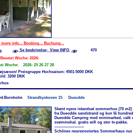
 more info... Booking... Buchung...
Se beskrivelse; View INFO
470
s
/Besetzt Woche: 2026:
rei Woche: 2026: 25 26 27 28
øjsæson/ Preisgruppe Hochsaison: 4501-5000 DKK
hold: 3200 DKK
rhus
yd-Bornholm
Strandbyskoven 15
Dueodde
Skønt nyere istandsat sommerhus (70 m2) 
fra Dueodde sandstrand og kun få hundred
Dueodde Camping med minimarked, café 
svømmehal. gratis wifi og stor tv-pakke.
-------------------------
Schönes neurenoviertes Sommerhaus nur