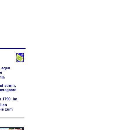
l egen
er
ng,
nd strøm,
Paeregaard
n 1790, im
ilen
bis zum