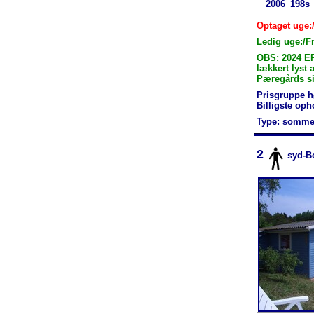
2006_198s
Optaget uge:
Ledig uge:/F
OBS: 2024 E
lækkert lyst
Pæregårds si
Prisgruppe h
Billigste op
Type: somme
2
syd-B