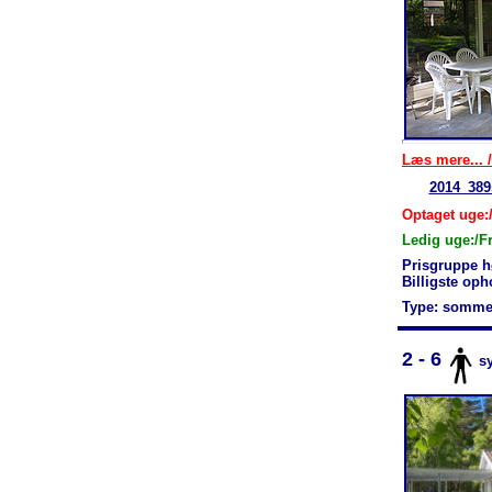
Læs mere... /
2014_389
Optaget uge:
Ledig uge:/F
Prisgruppe h
Billigste op
Type: somme
2 - 6
s