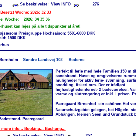
Se beskrivelse; View INFO
276
s
/Besetzt Woche: 2026: 32 33
rei Woche: 2026: 34 35 36
uset kan lejes på alle tidspunkter af året!
øjsæson/ Preisgruppe Hochsaison: 5501-6000 DKK
hold: 1500 DKK
rhus
-Bornholm
Søndre Landevej 102
Boderne
Perfekt til ferie med hele Familien 150 m ti
sandstrand. Huset og omgivelserne rumm
muligheder for aktiv ferie- svømning, surfi
snorkling, fiskeri mm. Der er trådløst
højhastighedsinternet- 2 badeværelser. Va
varme og slutrengøring er inkl. i prisen. 
-------------------------
Pæregaard Birnenhof  ein schönen Hof vo
Naturschutzgebiet gelegen, bei Hügeln, ste
Abhängen, kleinen Seen und Grundstück 
Badestrand. Paeregaard
 more info... Booking... Buchung...
Se beskrivelse; View INFO
257