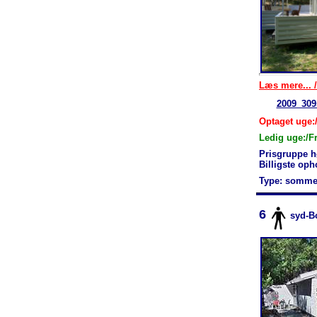
Læs mere... /
2009_309
Optaget uge:/
Ledig uge:/F
Prisgruppe h
Billigste op
Type: somme
6
syd-B