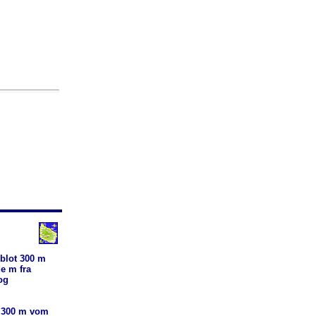
blot 300 m
e m fra
og
 300 m vom