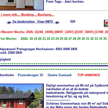
Freie Tage - Jetzt buchen.
 / more info... Booking... Buchung...
Se beskrivelse; View INFO
529
/Besetzt Woche: 2026: (11/06_14/06) (08/07_13/07) (21/07_30/07) (17/08_20
Frei Woche: 2026: 18 19 20 21 22 23 24 25 26 27 28 29 30 31 32 33 34 35 
 højsæson/ Preisgruppe Hochsaison: 4501-5000 DKK
phold: 2500 DKK
ejlighed
Bornholm
Poserekrogen 35
Oestre Soemark
TOP-ANNONCE
Dejligt sommerhus på 80 m2 på Sydborn
nærheden af en af de bedste
badestrande. Beliggende på naturgrund 
bevoksning af fyr, eg og birk.
-------------------------
Schönes Sommerhaus von 80 m² auf Sü
in der Nähe eines der besten Badestände