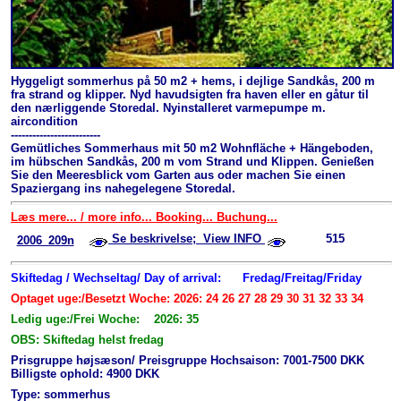
Hyggeligt sommerhus på 50 m2 + hems, i dejlige Sandkås, 200 m
fra strand og klipper. Nyd havudsigten fra haven eller en gåtur til
den nærliggende Storedal. Nyinstalleret varmepumpe m.
aircondition
-------------------------
Gemütliches Sommerhaus mit 50 m2 Wohnfläche + Hängeboden,
im hübschen Sandkås, 200 m vom Strand und Klippen. Genießen
Sie den Meeresblick vom Garten aus oder machen Sie einen
Spaziergang ins nahegelegene Storedal.
Læs mere... / more info... Booking... Buchung...
Se beskrivelse; View INFO
515
2006_209n
Skiftedag / Wechseltag/ Day of arrival:
Fredag/Freitag/Friday
Optaget uge:/Besetzt Woche: 2026: 24 26 27 28 29 30 31 32 33 34
Ledig uge:/Frei Woche: 2026: 35
OBS: Skiftedag helst fredag
Prisgruppe højsæson/ Preisgruppe Hochsaison: 7001-7500 DKK
Billigste ophold: 4900 DKK
Type: sommerhus