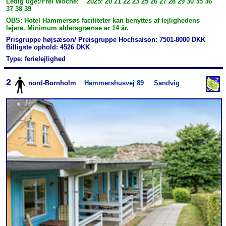
Ledig uge:/Frei Woche: 2025: 20 21 22 23 25 26 27 28 29 30 35 36
37 38 39
OBS: Hotel Hammersøs faciliteter kan benyttes af lejlighedens
lejere. Minimum aldersgrænse er 14 år.
Prisgruppe højsæson/ Preisgruppe Hochsaison: 7501-8000 DKK
Billigste ophold: 4526 DKK
Type: ferielejlighed
2
nord-Bornholm
Hammershusvej 89
Sandvig