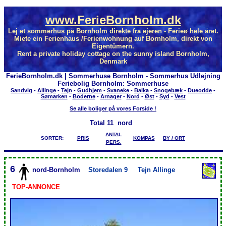
www.FerieBornholm.dk
Lej et sommerhus på Bornholm direkte fra ejeren - Ferieø hele året.
Miete ein Ferienhaus /Ferienwohnung auf Bornholm, direkt von
Eigentümern.
Rent a private holiday cottage on the sunny island Bornholm,
Denmark
FerieBornholm.dk | Sommerhuse Bornholm - Sommerhus Udlejning
Feriebolig Bornholm: Sommerhuse
Sandvig
-
Allinge
-
Tejn
-
Gudhjem
-
Svaneke
-
Balka
-
Snogebæk
-
Dueodde
-
Sømarken
-
Boderne
-
Arnager
-
Nord
-
Øst
-
Syd
-
Vest
Se alle boliger på vores Forside !
Total
11 nord
ANTAL
SORTER:
PRIS
KOMPAS
BY / ORT
PERS.
6
nord-Bornholm
Storedalen 9
Tejn Allinge
TOP-ANNONCE