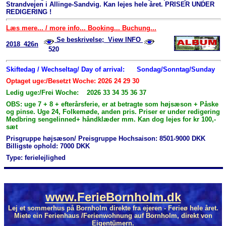
Strandvejen i Allinge-Sandvig. Kan lejes hele året. PRISER UNDER
REDIGERING !
Læs mere... / more info... Booking... Buchung...
Se beskrivelse; View INFO
2018_426n
520
Skiftedag / Wechseltag/ Day of arrival:
Sondag/Sonntag/Sunday
Optaget uge:/Besetzt Woche: 2026 24 29 30
Ledig uge:/Frei Woche: 2026 33 34 35 36 37
OBS: uge 7 + 8 + efterårsferie, er at betragte som højsæson + Påske
og pinse. Uge 24, Folkemøde, anden pris. Priser er under redigering
Medbring sengelinned+ håndklæder mm. Kan dog lejes for kr 100,-
sæt
Prisgruppe højsæson/ Preisgruppe Hochsaison: 8501-9000 DKK
Billigste ophold: 7000 DKK
Type: ferielejlighed
www.FerieBornholm.dk
Lej et sommerhus på Bornholm direkte fra ejeren - Ferieø hele året.
Miete ein Ferienhaus /Ferienwohnung auf Bornholm, direkt von
Eigentümern.