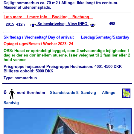
Dejligt sommerhus ca. 70 m2 i Allinge. Ikke langt fra centrum.
Masser af udenomsplads.
Læs mere... / more info... Booking... Buchung...
Se beskrivelse; View INFO
498
2015_412n
Skiftedag / Wechseltag/ Day of arrival:
Lørdag/Samstag/Saturday
Optaget uge:/Besetzt Woche: 2023: 24
OBS: Huset er oprindeligt bygget, som 2 selvstændige lejligheder. I
dag er der en dør imellem stuerne. Især velegnet til 2 familier eller 2
hold venner.
Prisgruppe højsæson/ Preisgruppe Hochsaison: 4001-4500 DKK
Billigste ophold: 5000 DKK
Type: sommerhus
6
nord-Bornholm
Strandstræde 8, Sandvig
Allinge
Sandvig