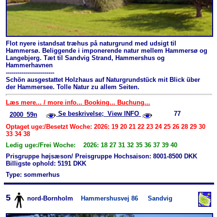
Flot nyere istandsat træhus på naturgrund med udsigt til
Hammersø. Beliggende i imponerende natur mellem Hammersø og
Langebjerg. Tæt til Sandvig Strand, Hammershus og
Hammerhavnen
-------------------------
Schön ausgestattet Holzhaus auf Natur­grundstück mit Blick über
der Hammersee. Tolle Natur zu allem Seiten.
Læs mere... / more info... Booking... Buchung...
Se beskrivelse; View INFO
77
2000_59n
Optaget uge:/Besetzt Woche: 2026: 19 20 21 22 23 24 25 26 28 29 30
33 34 38
Ledig uge:/Frei Woche: 2026: 18 27 31 32 35 36 37 39 40
Prisgruppe højsæson/ Preisgruppe Hochsaison: 8001-8500 DKK
Billigste ophold: 5191 DKK
Type: sommerhus
5
nord-Bornholm
Hammershusvej 86
Sandvig