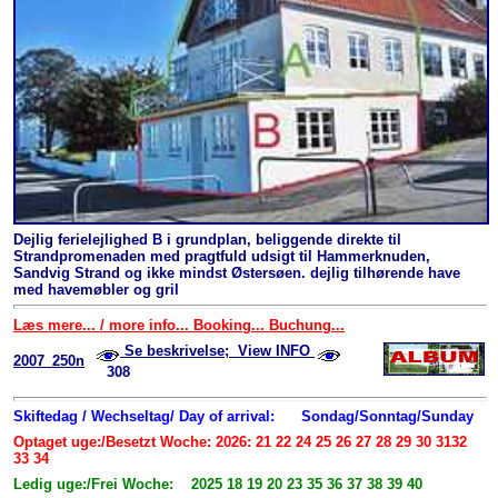
Dejlig ferielejlighed B i grundplan, beliggende direkte til
Strandpromenaden med pragtfuld udsigt til Hammerknuden,
Sandvig Strand og ikke mindst Østersøen. dejlig tilhørende have
med havemøbler og gril
Læs mere... / more info... Booking... Buchung...
Se beskrivelse; View INFO
2007_250n
308
Skiftedag / Wechseltag/ Day of arrival:
Sondag/Sonntag/Sunday
Optaget uge:/Besetzt Woche: 2026: 21 22 24 25 26 27 28 29 30 3132
33 34
Ledig uge:/Frei Woche: 2025 18 19 20 23 35 36 37 38 39 40