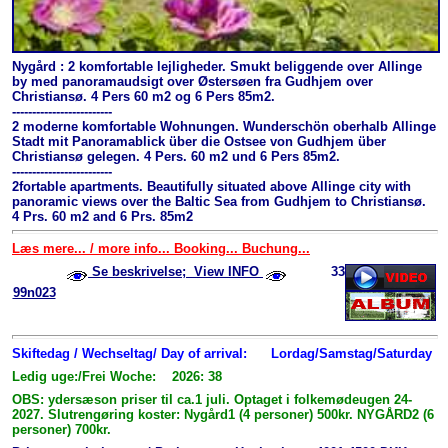
Nygård : 2 komfortable lejligheder. Smukt beliggende over Allinge
by med panoramaudsigt over Østersøen fra Gudhjem over
Christiansø. 4 Pers 60 m2 og 6 Pers 85m2.
-------------------------
2 moderne komfortable Wohnungen. Wunderschön oberhalb Allinge
Stadt mit Panoramablick über die Ostsee von Gudhjem über
Christiansø gelegen. 4 Pers. 60 m2 und 6 Pers 85m2.
-------------------------
2fortable apartments. Beautifully situated above Allinge city with
panoramic views over the Baltic Sea from Gudhjem to Christiansø.
4 Prs. 60 m2 and 6 Prs. 85m2
Læs mere... / more info... Booking... Buchung...
Se beskrivelse; View INFO
33
99n023
Skiftedag / Wechseltag/ Day of arrival:
Lordag/Samstag/Saturday
Ledig uge:/Frei Woche: 2026: 38
OBS: ydersæson priser til ca.1 juli. Optaget i folkemødeugen 24-
2027. Slutrengøring koster: Nygård1 (4 personer) 500kr. NYGÅRD2 (6
personer) 700kr.