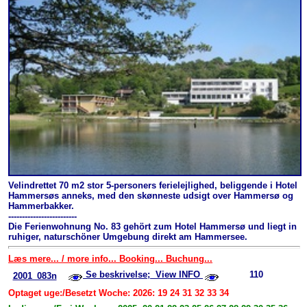
Velindrettet 70 m2 stor 5-personers ferielejlighed, beliggende i Hotel
Hammersøs anneks, med den skønneste udsigt over Hammersø og
Hammerbakker.
-------------------------
Die Ferienwohnung No. 83 gehört zum Hotel Hammersø und liegt in
ruhiger, naturschöner Umgebung direkt am Hammersee.
Læs mere... / more info... Booking... Buchung...
Se beskrivelse; View INFO
110
2001_083n
Optaget uge:/Besetzt Woche: 2026: 19 24 31 32 33 34