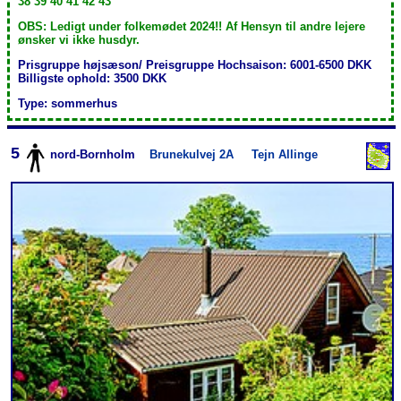
38 39 40 41 42 43
OBS: Ledigt under folkemødet 2024!! Af Hensyn til andre lejere
ønsker vi ikke husdyr.
Prisgruppe højsæson/ Preisgruppe Hochsaison: 6001-6500 DKK
Billigste ophold: 3500 DKK
Type: sommerhus
5
nord-Bornholm
Brunekulvej 2A
Tejn Allinge