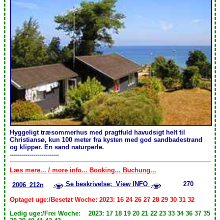
Hyggeligt træsommerhus med pragtfuld havudsigt helt til
Christiansø, kun 100 meter fra kysten med god sandbadestrand
og klipper. En sand naturperle.
-------------------------
Læs mere... / more info... Booking... Buchung...
Se beskrivelse; View INFO
270
2006_212n
Optaget uge:/Besetzt Woche: 2023: 16 24 26 27 28 29 30 31 32
Ledig uge:/Frei Woche: 2023: 17 18 19 20 21 22 23 33 34 36 37 35