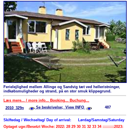
Ferielejlighed mellem Allinge og Sandvig tæt ved helleristninger,
indkøbsmuligheder og strand, på en stor smuk klippegrund.
Læs mere... / more info... Booking... Buchung...
Se beskrivelse; View INFO
487
2010_329n
Skiftedag / Wechseltag/ Day of arrival:
Lørdag/Samstag/Saturday
Optaget uge:/Besetzt Woche: 2022: 28 29 30 31 32 33 34 ::::::::::2023: