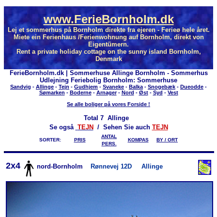
www.FerieBornholm.dk
Lej et sommerhus på Bornholm direkte fra ejeren - Ferieø hele året.
Miete ein Ferienhaus /Ferienwohnung auf Bornholm, direkt von
Eigentümern.
Rent a private holiday cottage on the sunny island Bornholm,
Denmark
FerieBornholm.dk | Sommerhuse Allinge Bornholm - Sommerhus
Udlejning Feriebolig Bornholm: Sommerhuse
Sandvig
-
Allinge
-
Tejn
-
Gudhjem
-
Svaneke
-
Balka
-
Snogebæk
-
Dueodde
-
Sømarken
-
Boderne
-
Arnager
-
Nord
-
Øst
-
Syd
-
Vest
Se alle boliger på vores Forside !
Total
7 Allinge
Se også
TEJN
/ Sehen Sie auch
TEJN
ANTAL
SORTER:
PRIS
KOMPAS
BY / ORT
PERS.
2x4
nord-Bornholm
Rønnevej 12D
Allinge