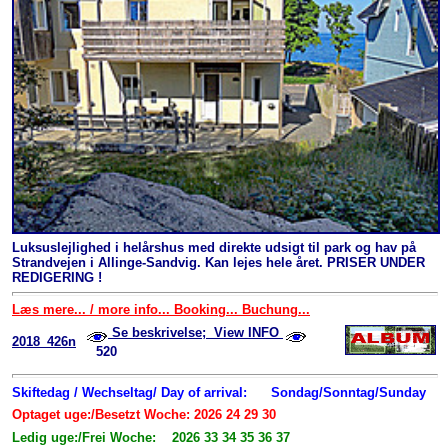
Luksuslejlighed i helårshus med direkte udsigt til park og hav på
Strandvejen i Allinge-Sandvig. Kan lejes hele året. PRISER UNDER
REDIGERING !
Læs mere... / more info... Booking... Buchung...
Se beskrivelse; View INFO
2018_426n
520
Skiftedag / Wechseltag/ Day of arrival:
Sondag/Sonntag/Sunday
Optaget uge:/Besetzt Woche: 2026 24 29 30
Ledig uge:/Frei Woche: 2026 33 34 35 36 37