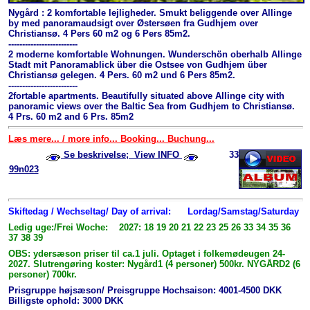
Nygård : 2 komfortable lejligheder. Smukt beliggende over Allinge
by med panoramaudsigt over Østersøen fra Gudhjem over
Christiansø. 4 Pers 60 m2 og 6 Pers 85m2.
-------------------------
2 moderne komfortable Wohnungen. Wunderschön oberhalb Allinge
Stadt mit Panoramablick über die Ostsee von Gudhjem über
Christiansø gelegen. 4 Pers. 60 m2 und 6 Pers 85m2.
-------------------------
2fortable apartments. Beautifully situated above Allinge city with
panoramic views over the Baltic Sea from Gudhjem to Christiansø.
4 Prs. 60 m2 and 6 Prs. 85m2
Læs mere... / more info... Booking... Buchung...
Se beskrivelse; View INFO
33
99n023
Skiftedag / Wechseltag/ Day of arrival:
Lordag/Samstag/Saturday
Ledig uge:/Frei Woche: 2027: 18 19 20 21 22 23 25 26 33 34 35 36
37 38 39
OBS: ydersæson priser til ca.1 juli. Optaget i folkemødeugen 24-
2027. Slutrengøring koster: Nygård1 (4 personer) 500kr. NYGÅRD2 (6
personer) 700kr.
Prisgruppe højsæson/ Preisgruppe Hochsaison: 4001-4500 DKK
Billigste ophold: 3000 DKK