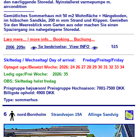
den nærliggende Storedal. Nyinstalleret varmepumpe m.
aircondition
-------------------------
Gemütliches Sommerhaus mit 50 m2 Wohnfläche + Hängeboden,
im hübschen Sandkås, 200 m vom Strand und Klippen. Genießen
Sie den Meeresblick vom Garten aus oder machen Sie einen
Spaziergang ins nahegelegene Storedal.
Læs mere... / more info... Booking... Buchung...
Se beskrivelse; View INFO
515
2006_209n
Skiftedag / Wechseltag/ Day of arrival:
Fredag/Freitag/Friday
Optaget uge:/Besetzt Woche: 2026: 24 26 27 28 29 30 31 32 33 34
Ledig uge:/Frei Woche: 2026: 35
OBS: Skiftedag helst fredag
Prisgruppe højsæson/ Preisgruppe Hochsaison: 7001-7500 DKK
Billigste ophold: 4900 DKK
Type: sommerhus
6
nord-Bornholm
Strandvejen 19A
Allinge Sandvig