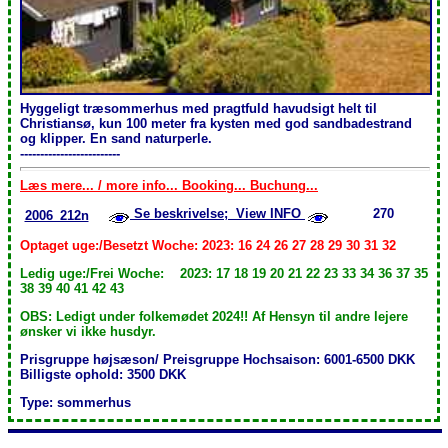
Hyggeligt træsommerhus med pragtfuld havudsigt helt til
Christiansø, kun 100 meter fra kysten med god sandbadestrand
og klipper. En sand naturperle.
-------------------------
Læs mere... / more info... Booking... Buchung...
Se beskrivelse; View INFO
270
2006_212n
Optaget uge:/Besetzt Woche: 2023: 16 24 26 27 28 29 30 31 32
Ledig uge:/Frei Woche: 2023: 17 18 19 20 21 22 23 33 34 36 37 35
38 39 40 41 42 43
OBS: Ledigt under folkemødet 2024!! Af Hensyn til andre lejere
ønsker vi ikke husdyr.
Prisgruppe højsæson/ Preisgruppe Hochsaison: 6001-6500 DKK
Billigste ophold: 3500 DKK
Type: sommerhus