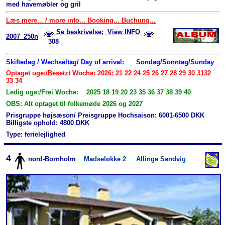
med havemøbler og gril
Læs mere... / more info... Booking... Buchung...
Se beskrivelse; View INFO
2007_250n
308
Skiftedag / Wechseltag/ Day of arrival:
Sondag/Sonntag/Sunday
Optaget uge:/Besetzt Woche: 2026: 21 22 24 25 26 27 28 29 30 3132
33 34
Ledig uge:/Frei Woche: 2025 18 19 20 23 35 36 37 38 39 40
OBS: Alt optaget til folkemøde 2026 og 2027
Prisgruppe højsæson/ Preisgruppe Hochsaison: 6001-6500 DKK
Billigste ophold: 4800 DKK
Type: ferielejlighed
4
nord-Bornholm
Madseløkke 2
Allinge Sandvig