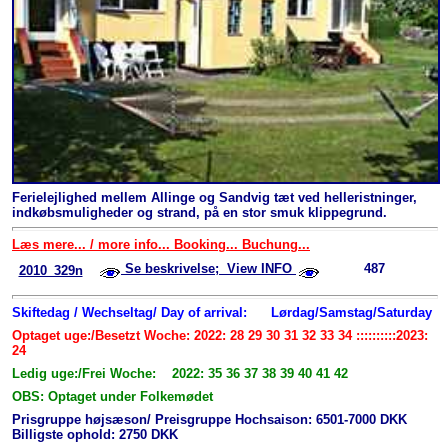
Ferielejlighed mellem Allinge og Sandvig tæt ved helleristninger,
indkøbsmuligheder og strand, på en stor smuk klippegrund.
Læs mere... / more info... Booking... Buchung...
Se beskrivelse; View INFO
487
2010_329n
Skiftedag / Wechseltag/ Day of arrival:
Lørdag/Samstag/Saturday
Optaget uge:/Besetzt Woche: 2022: 28 29 30 31 32 33 34 ::::::::::2023:
24
Ledig uge:/Frei Woche: 2022: 35 36 37 38 39 40 41 42
OBS: Optaget under Folkemødet
Prisgruppe højsæson/ Preisgruppe Hochsaison: 6501-7000 DKK
Billigste ophold: 2750 DKK