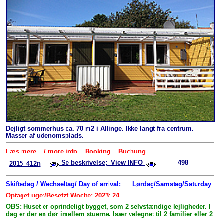
Dejligt sommerhus ca. 70 m2 i Allinge. Ikke langt fra centrum.
Masser af udenomsplads.
Læs mere... / more info... Booking... Buchung...
Se beskrivelse; View INFO
498
2015_412n
Skiftedag / Wechseltag/ Day of arrival:
Lørdag/Samstag/Saturday
Optaget uge:/Besetzt Woche: 2023: 24
OBS: Huset er oprindeligt bygget, som 2 selvstændige lejligheder. I
dag er der en dør imellem stuerne. Især velegnet til 2 familier eller 2