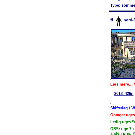
Type: somme
6
nord-
Læs mere... /
2018_426n
Skiftedag / 
Optaget uge:
Ledig uge:/F
OBS: uge 7 +
anden pris. 