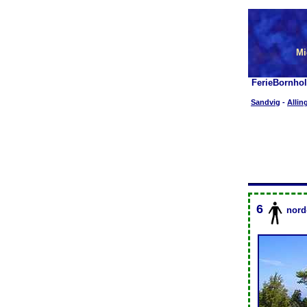
Mi
FerieBornho
Sandvig
-
Allin
6
nord