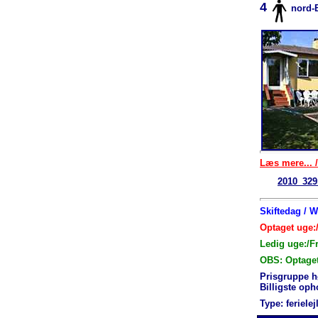
4
nord-
Læs mere... /
2010_329
Skiftedag / 
Optaget uge:/
Ledig uge:/F
OBS: Optage
Prisgruppe h
Billigste op
Type: feriele