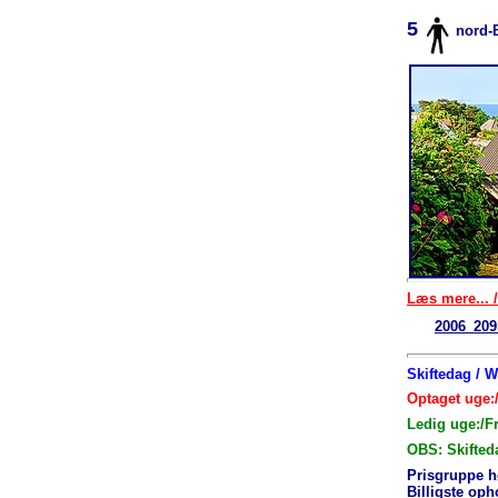
5
nord-
Læs mere... /
2006_209
Skiftedag / 
Optaget uge:/
Ledig uge:/F
OBS: Skifted
Prisgruppe h
Billigste op