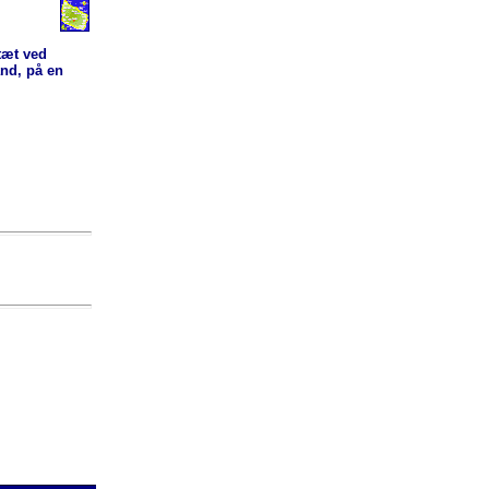
tæt ved
and, på en