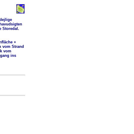
dejlige
 havudsigten
e Storedal.
fläche +
m vom Strand
ck vom
rgang ins