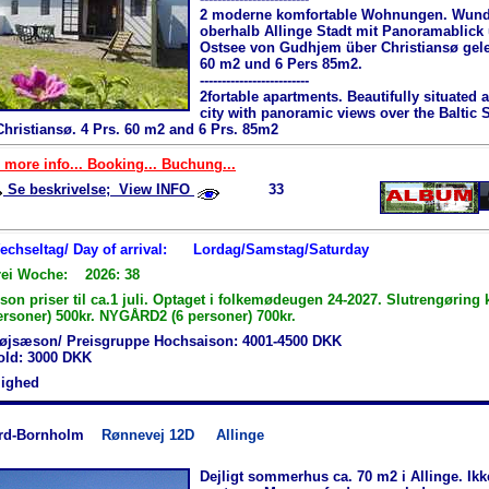
2 moderne komfortable Wohnungen. Wun
oberhalb Allinge Stadt mit Panoramablick 
Ostsee von Gudhjem über Christiansø gele
60 m2 und 6 Pers 85m2.
-------------------------
2fortable apartments. Beautifully situated 
city with panoramic views over the Baltic 
hristiansø. 4 Prs. 60 m2 and 6 Prs. 85m2
 more info... Booking... Buchung...
Se beskrivelse; View INFO
33
Wechseltag/ Day of arrival:
Lordag/Samstag/Saturday
rei Woche: 2026: 38
n priser til ca.1 juli. Optaget i folkemødeugen 24-2027. Slutrengøring 
ersoner) 500kr. NYGÅRD2 (6 personer) 700kr.
øjsæson/ Preisgruppe Hochsaison: 4001-4500 DKK
hold: 3000 DKK
jlighed
rd-Bornholm
Rønnevej 12D
Allinge
Dejligt sommerhus ca. 70 m2 i Allinge. Ikke