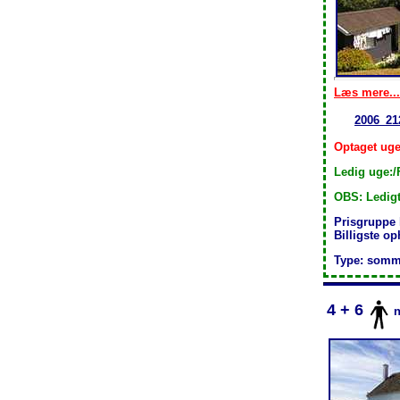
Læs mere...
2006_21
Optaget uge
Ledig uge:/
OBS: Ledigt
Prisgruppe
Billigste o
Type: somm
4 + 6