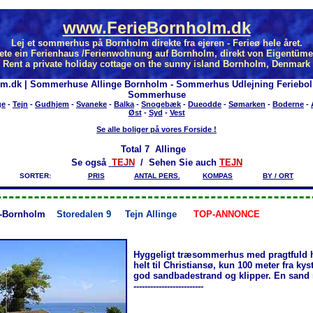
www.FerieBornholm.dk
Lej et sommerhus på Bornholm direkte fra ejeren - Ferieø hele året.
ete ein Ferienhaus /Ferienwohnung auf Bornholm, direkt von Eigentüme
Rent a private holiday cottage on the sunny island Bornholm, Denmark
lm.dk | Sommerhuse Allinge Bornholm - Sommerhus Udlejning Feriebol
Sommerhuse
ge
-
Tejn
-
Gudhjem
-
Svaneke
-
Balka
-
Snogebæk
-
Dueodde
-
Sømarken
-
Boderne
-
Øst
-
Syd
-
Vest
Se alle boliger på vores Forside !
Total
7 Allinge
Se også
TEJN
/ Sehen Sie auch
TEJN
SORTER:
PRIS
ANTAL PERS.
KOMPAS
BY / ORT
-Bornholm
Storedalen 9
Tejn Allinge
TOP-ANNONCE
Hyggeligt træsommerhus med pragtfuld 
helt til Christiansø, kun 100 meter fra ky
god sandbadestrand og klipper. En sand 
-------------------------