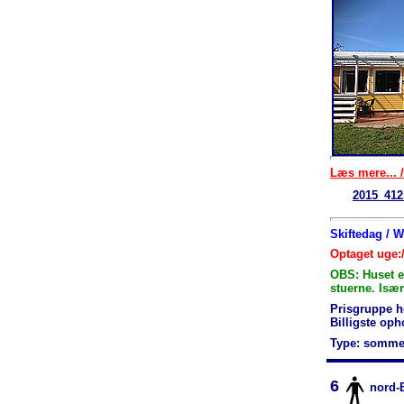
Læs mere... /
2015_412
Skiftedag / 
Optaget uge:
OBS: Huset er
stuerne. Især 
Prisgruppe h
Billigste op
Type: somme
6
nord-