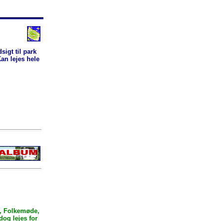
sigt til park
an lejes hele
4, Folkemøde,
og lejes for