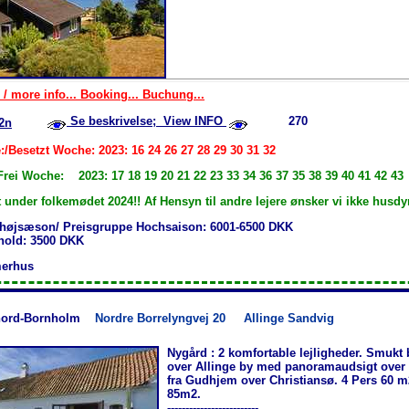
 / more info... Booking... Buchung...
Se beskrivelse; View INFO
270
2n
:/Besetzt Woche: 2023: 16 24 26 27 28 29 30 31 32
Frei Woche: 2023: 17 18 19 20 21 22 23 33 34 36 37 35 38 39 40 41 42 43
 under folkemødet 2024!! Af Hensyn til andre lejere ønsker vi ikke husdyr
 højsæson/ Preisgruppe Hochsaison: 6001-6500 DKK
phold: 3500 DKK
erhus
nord-Bornholm
Nordre Borrelyngvej 20
Allinge Sandvig
Nygård : 2 komfortable lejligheder. Smukt
over Allinge by med panoramaudsigt over
fra Gudhjem over Christiansø. 4 Pers 60 m
85m2.
-------------------------