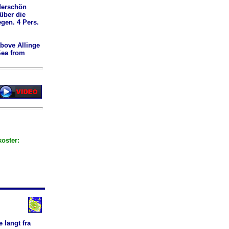
derschön
über die
gen. 4 Pers.
above Allinge
Sea from
koster:
 langt fra