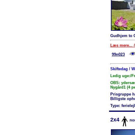
Gudhjem to C
Læs mere... /
99n023
Skiftedag / 
Ledig uge:/F
OBS: ydersæso
Nygård1 (4 p
Prisgruppe h
Billigste op
Type: feriele
2x4
no