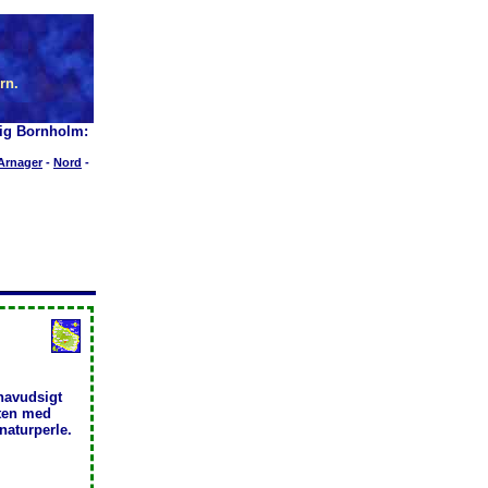
rn.
ig Bornholm:
Arnager
-
Nord
-
havudsigt
sten med
naturperle.