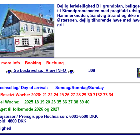
Dejlig ferielejlighed B i grundplan, beligg
til Strandpromenaden med pragtfuld udsigt
Hammerknuden, Sandvig Strand og ikke m
Østersøen. dejlig tilhørende have med ha
gril
 more info... Booking... Buchung...
Se beskrivelse; View INFO
308
Wechseltag/ Day of arrival:
Sondag/Sonntag/Sunday
Besetzt Woche: 2026: 21 22 24 25 26 27 28 29 30 3132 33 34
rei Woche: 2025 18 19 20 23 35 36 37 38 39 40
aget til folkemøde 2026 og 2027
øjsæson/ Preisgruppe Hochsaison: 6001-6500 DKK
hold: 4800 DKK
jlighed