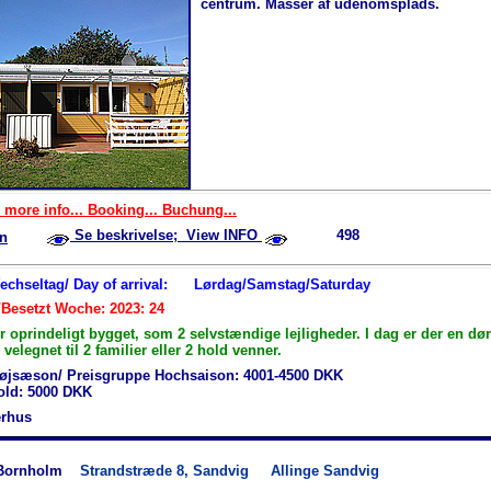
centrum. Masser af udenomsplads.
 more info... Booking... Buchung...
Se beskrivelse; View INFO
498
n
Wechseltag/ Day of arrival:
Lørdag/Samstag/Saturday
/Besetzt Woche: 2023: 24
 oprindeligt bygget, som 2 selvstændige lejligheder. I dag er der en dø
velegnet til 2 familier eller 2 hold venner.
øjsæson/ Preisgruppe Hochsaison: 4001-4500 DKK
hold: 5000 DKK
rhus
Bornholm
Strandstræde 8, Sandvig
Allinge Sandvig