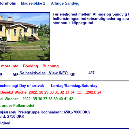
Bornholm
Madseløkke 2
Allinge Sandvig
Ferielejlighed mellem Allinge og Sandvig 
helleristninger, indkøbsmuligheder og str
stor smuk klippegrund.
 more info... Booking... Buchung...
Se beskrivelse; View INFO
487
n
Wechseltag/ Day of arrival:
Lørdag/Samstag/Saturday
Besetzt Woche: 2022: 28 29 30 31 32 33 34 ::::::::::2023: 24
rei Woche: 2022: 35 36 37 38 39 40 41 42
t under Folkemødet
øjsæson/ Preisgruppe Hochsaison: 6501-7000 DKK
hold: 2750 DKK
jlighed