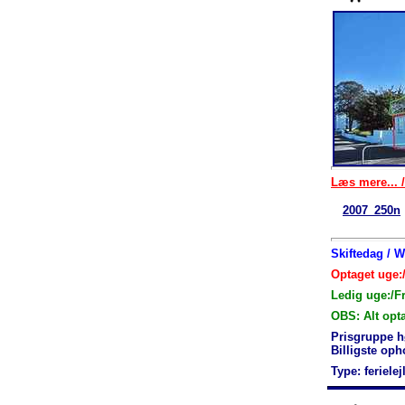
Læs mere... /
2007_250n
Skiftedag / 
Optaget uge:/
Ledig uge:/F
OBS: Alt opt
Prisgruppe h
Billigste op
Type: feriele