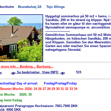
Bornholm
Brunekulvej 2A
Tejn Allinge
Hyggeligt sommerhus på 50 m2 + hems, i 
Sandkås, 200 m fra strand og klipper. Nyd
fra haven eller en gåtur til den nærliggend
Nyinstalleret varmepumpe m. aircondition
-------------------------
Gemütliches Sommerhaus mit 50 m2 Wohn
Hängeboden, im hübschen Sandkås, 200 
und Klippen. Genießen Sie den Meeresbli
Garten aus oder machen Sie einen Spazie
nahegelegene Storedal.
 more info... Booking... Buchung...
Se beskrivelse; View INFO
515
n
Wechseltag/ Day of arrival:
Fredag/Freitag/Friday
Besetzt Woche: 2026: 24 26 27 28 29 30 31 32 33 34
rei Woche: 2026: 35
ag helst fredag
øjsæson/ Preisgruppe Hochsaison: 7001-7500 DKK
hold: 4900 DKK