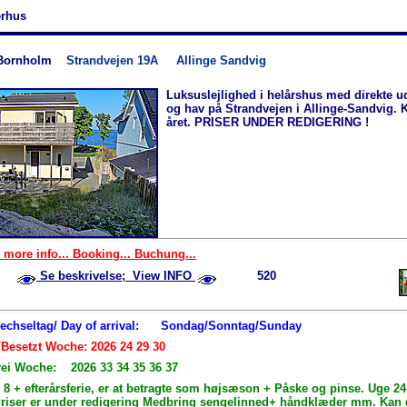
rhus
Bornholm
Strandvejen 19A
Allinge Sandvig
Luksuslejlighed i helårshus med direkte ud
og hav på Strandvejen i Allinge-Sandvig. K
året. PRISER UNDER REDIGERING !
 more info... Booking... Buchung...
Se beskrivelse; View INFO
520
Wechseltag/ Day of arrival:
Sondag/Sonntag/Sunday
/Besetzt Woche: 2026 24 29 30
rei Woche: 2026 33 34 35 36 37
 8 + efterårsferie, er at betragte som højsæson + Påske og pinse. Uge 2
Priser er under redigering Medbring sengelinned+ håndklæder mm. Kan d