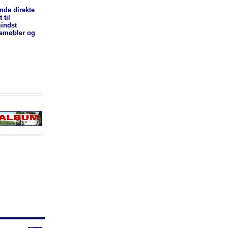
ende direkte
 til
indst
vemøbler og