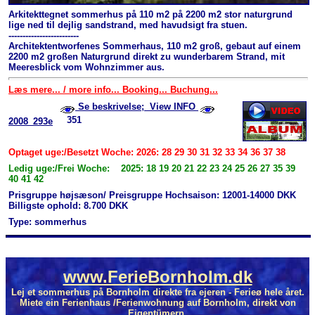
Arkitekttegnet sommerhus på 110 m2 på 2200 m2 stor naturgrund
lige ned til dejlig sandstrand, med havudsigt fra stuen.
-------------------------
Architektentworfenes Sommerhaus, 110 m2 groß, gebaut auf einem
2200 m2 großen Naturgrund direkt zu wunderbarem Strand, mit
Meeresblick vom Wohnzimmer aus.
Læs mere... / more info... Booking... Buchung...
Se beskrivelse; View INFO
351
2008_293e
Optaget uge:/Besetzt Woche: 2026: 28 29 30 31 32 33 34 36 37 38
Ledig uge:/Frei Woche: 2025: 18 19 20 21 22 23 24 25 26 27 35 39
40 41 42
Prisgruppe højsæson/ Preisgruppe Hochsaison: 12001-14000 DKK
Billigste ophold: 8.700 DKK
Type: sommerhus
www.FerieBornholm.dk
Lej et sommerhus på Bornholm direkte fra ejeren - Ferieø hele året.
Miete ein Ferienhaus /Ferienwohnung auf Bornholm, direkt von
Eigentümern.