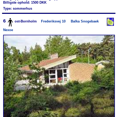
Billigste ophold: 1500 DKK
Type: sommerhus
6
ost-Bornholm
Frederiksvej 10
Balka Snogebaek
Nexoe