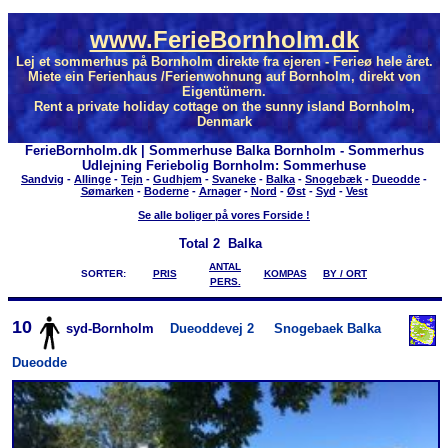
www.FerieBornholm.dk
Lej et sommerhus på Bornholm direkte fra ejeren - Ferieø hele året.
Miete ein Ferienhaus /Ferienwohnung auf Bornholm, direkt von
Eigentümern.
Rent a private holiday cottage on the sunny island Bornholm,
Denmark
FerieBornholm.dk | Sommerhuse Balka Bornholm - Sommerhus
Udlejning Feriebolig Bornholm: Sommerhuse
Sandvig
-
Allinge
-
Tejn
-
Gudhjem
-
Svaneke
-
Balka
-
Snogebæk
-
Dueodde
-
Sømarken
-
Boderne
-
Arnager
-
Nord
-
Øst
-
Syd
-
Vest
Se alle boliger på vores Forside !
Total
2 Balka
ANTAL
SORTER:
PRIS
KOMPAS
BY / ORT
PERS.
10
syd-Bornholm
Dueoddevej 2
Snogebaek Balka
Dueodde