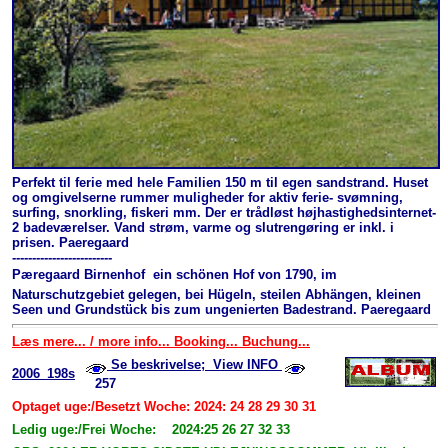
Perfekt til ferie med hele Familien 150 m til egen sandstrand. Huset
og omgivelserne rummer muligheder for aktiv ferie- svømning,
surfing, snorkling, fiskeri mm. Der er trådløst højhastighedsinternet-
2 badeværelser. Vand strøm, varme og slutrengøring er inkl. i
prisen. Paeregaard
-------------------------
Pæregaard Birnenhof  ein schönen Hof von 1790, im
Naturschutzgebiet gelegen, bei Hügeln, steilen Abhängen, kleinen
Seen und Grundstück bis zum ungenierten Badestrand. Paeregaard
Læs mere... / more info... Booking... Buchung...
Se beskrivelse; View INFO
2006_198s
257
Optaget uge:/Besetzt Woche: 2024: 24 28 29 30 31
Ledig uge:/Frei Woche: 2024:25 26 27 32 33