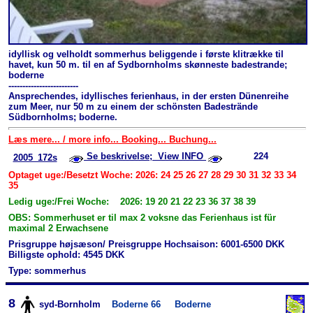
idyllisk og velholdt sommerhus beliggende i første klitrække til
havet, kun 50 m. til en af Sydbornholms skønneste badestrande;
boderne
-------------------------
Ansprechendes, idyllisches ferienhaus, in der ersten Dünenreihe
zum Meer, nur 50 m zu einem der schönsten Badestrände
Südbornholms; boderne.
Læs mere... / more info... Booking... Buchung...
Se beskrivelse; View INFO
224
2005_172s
Optaget uge:/Besetzt Woche: 2026: 24 25 26 27 28 29 30 31 32 33 34
35
Ledig uge:/Frei Woche: 2026: 19 20 21 22 23 36 37 38 39
OBS: Sommerhuset er til max 2 voksne das Ferienhaus ist für
maximal 2 Erwachsene
Prisgruppe højsæson/ Preisgruppe Hochsaison: 6001-6500 DKK
Billigste ophold: 4545 DKK
Type: sommerhus
8
syd-Bornholm
Boderne 66
Boderne