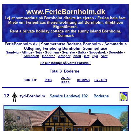
www.FerieBornholm.dk
Lej et sommerhus på Bornholm direkte fra ejeren - Ferieø hele året.
Miete ein Ferienhaus /Ferienwohnung auf Bornholm, direkt von
Eigentümern.
Rent a private holiday cottage on the sunny island Bornholm,
Denmark
FerieBornholm.dk | Sommerhuse Boderne Bornholm - Sommerhus
Udlejning Feriebolig Bornholm: Sommerhuse
Sandvig
-
Allinge
-
Tejn
-
Gudhjem
-
Svaneke
-
Balka
-
Snogebæk
-
Dueodde
-
Sømarken
-
Boderne
-
Arnager
-
Nord
-
Øst
-
Syd
-
Vest
Se alle boliger på vores Forside !
Total
3 Boderne
ANTAL
SORTER:
PRIS
KOMPAS
BY / ORT
PERS.
12
syd-Bornholm
Søndre Landevej 102
Boderne