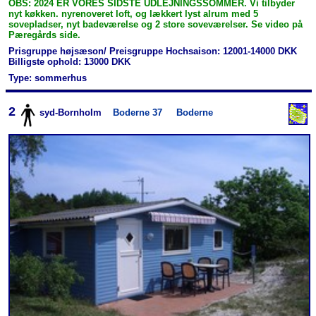
OBS: 2024 ER VORES SIDSTE UDLEJNINGSSOMMER. Vi tilbyder
nyt køkken. nyrenoveret loft, og lækkert lyst alrum med 5
sovepladser, nyt badeværelse og 2 store soveværelser. Se video på
Pæregårds side.
Prisgruppe højsæson/ Preisgruppe Hochsaison: 12001-14000 DKK
Billigste ophold: 13000 DKK
Type: sommerhus
2
syd-Bornholm
Boderne 37
Boderne