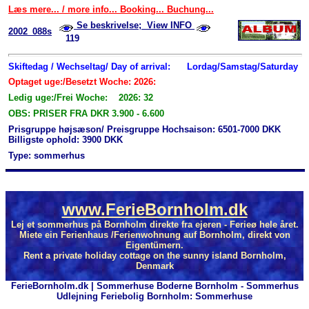
Læs mere... / more info... Booking... Buchung...
Se beskrivelse; View INFO
2002_088s
119
Skiftedag / Wechseltag/ Day of arrival:
Lordag/Samstag/Saturday
Optaget uge:/Besetzt Woche: 2026:
Ledig uge:/Frei Woche: 2026: 32
OBS: PRISER FRA DKR 3.900 - 6.600
Prisgruppe højsæson/ Preisgruppe Hochsaison: 6501-7000 DKK
Billigste ophold: 3900 DKK
Type: sommerhus
www.FerieBornholm.dk
Lej et sommerhus på Bornholm direkte fra ejeren - Ferieø hele året.
Miete ein Ferienhaus /Ferienwohnung auf Bornholm, direkt von
Eigentümern.
Rent a private holiday cottage on the sunny island Bornholm,
Denmark
FerieBornholm.dk | Sommerhuse Boderne Bornholm - Sommerhus
Udlejning Feriebolig Bornholm: Sommerhuse