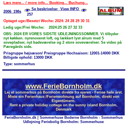
Læs mere... / more info... Booking... Buchung...
Se beskrivelse; View INFO
2006_198s
257
Optaget uge:/Besetzt Woche: 2024: 24 28 29 30 31
Ledig uge:/Frei Woche: 2024:25 26 27 32 33
OBS: 2024 ER VORES SIDSTE UDLEJNINGSSOMMER. Vi tilbyder
nyt køkken. nyrenoveret loft, og lækkert lyst alrum med 5
sovepladser, nyt badeværelse og 2 store soveværelser. Se video på
Pæregårds side.
Prisgruppe højsæson/ Preisgruppe Hochsaison: 12001-14000 DKK
Billigste ophold: 13000 DKK
Type: sommerhus
www.FerieBornholm.dk
Lej et sommerhus på Bornholm direkte fra ejeren - Ferieø hele året.
Miete ein Ferienhaus /Ferienwohnung auf Bornholm, direkt von
Eigentümern.
Rent a private holiday cottage on the sunny island Bornholm,
Denmark
FerieBornholm.dk | Sommerhuse Boderne Bornholm - Sommerhus
Udlejning Feriebolig Bornholm: Sommerhuse