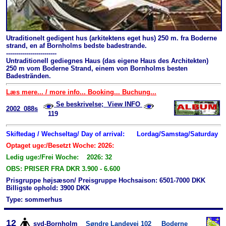
Utraditionelt gedigent hus (arkitektens eget hus) 250 m. fra Boderne
strand, en af Bornholms bedste badestrande.
-------------------------
Untraditionell gediegnes Haus (das eigene Haus des Architekten)
250 m vom Boderne Strand, einem von Bornholms besten
Badestränden.
Læs mere... / more info... Booking... Buchung...
Se beskrivelse; View INFO
2002_088s
119
Skiftedag / Wechseltag/ Day of arrival:
Lordag/Samstag/Saturday
Optaget uge:/Besetzt Woche: 2026:
Ledig uge:/Frei Woche: 2026: 32
OBS: PRISER FRA DKR 3.900 - 6.600
Prisgruppe højsæson/ Preisgruppe Hochsaison: 6501-7000 DKK
Billigste ophold: 3900 DKK
Type: sommerhus
12
syd-Bornholm
Søndre Landevej 102
Boderne