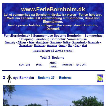
www.FerieBornholm.dk
Lej et sommerhus på Bornholm direkte fra ejeren - Ferieø hele året.
Miete ein Ferienhaus /Ferienwohnung auf Bornholm, direkt von
Eigentümern.
Rent a private holiday cottage on the sunny island Bornholm,
Denmark
FerieBornholm.dk | Sommerhuse Boderne Bornholm - Sommerhus
Udlejning Feriebolig Bornholm: Sommerhuse
Sandvig
-
Allinge
-
Tejn
-
Gudhjem
-
Svaneke
-
Balka
-
Snogebæk
-
Dueodde
-
Sømarken
-
Boderne
-
Arnager
-
Nord
-
Øst
-
Syd
-
Vest
Se alle boliger på vores Forside !
Total
3 Boderne
ANTAL
SORTER:
PRIS
KOMPAS
BY / ORT
PERS.
2
syd-Bornholm
Boderne 37
Boderne