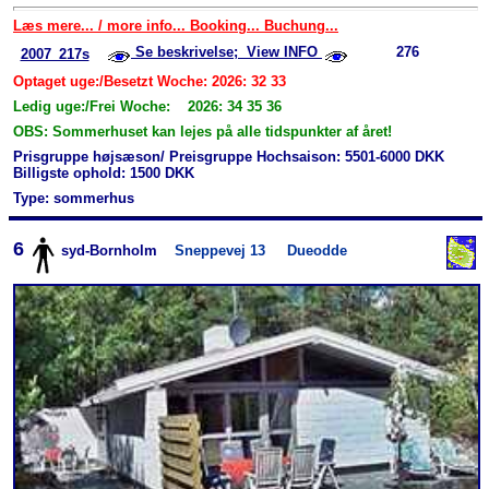
Læs mere... / more info... Booking... Buchung...
Se beskrivelse; View INFO
276
2007_217s
Optaget uge:/Besetzt Woche: 2026: 32 33
Ledig uge:/Frei Woche: 2026: 34 35 36
OBS: Sommerhuset kan lejes på alle tidspunkter af året!
Prisgruppe højsæson/ Preisgruppe Hochsaison: 5501-6000 DKK
Billigste ophold: 1500 DKK
Type: sommerhus
6
syd-Bornholm
Sneppevej 13
Dueodde