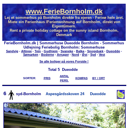
www.FerieBornholm.dk
Lej et sommerhus på Bornholm direkte fra ejeren - Ferieø hele året.
Miete ein Ferienhaus /Ferienwohnung auf Bornholm, direkt von
Eigentümern.
Rent a private holiday cottage on the sunny island Bornholm,
Denmark
FerieBornholm.dk | Sommerhuse Dueodde Bornholm - Sommerhus
Udlejning Feriebolig Bornholm: Sommerhuse
Sandvig
-
Allinge
-
Tejn
-
Gudhjem
-
Svaneke
-
Balka
-
Snogebæk
-
Dueodde
-
Sømarken
-
Boderne
-
Arnager
-
Nord
-
Øst
-
Syd
-
Vest
Se alle boliger på vores Forside !
Total
5 Dueodde
ANTAL
SORTER:
PRIS
KOMPAS
BY / ORT
PERS.
6
syd-Bornholm
Aspesgårdsskoven 24
Dueodde