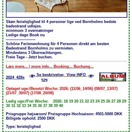
Skøn ferielejlighed til 4 personer lige ved Bornholms bedste
badestrand udlejes.
minimum 3 overnatninger
Ledige dage Book nu
-------------------------
Schöne Ferienwohnung für 4 Personen direkt am besten
Badestrand Bornholms zu vermieten.
Mindestens 3 Übernachtungen .
Freie Tage - Jetzt buchen.
Læs mere... / more info... Booking... Buchung...
Se beskrivelse; View INFO
2024_428s
529
Optaget uge:/Besetzt Woche: 2026: (11/06_14/06) (08/07_13/07)
(21/07_30/07) (17/08_20/08)
Ledig uge:/Frei Woche: 2026: 18 19 20 21 22 23 24 25 26 27 28 29
30 31 32 33 34 35 36 37 38 39 40
Prisgruppe højsæson/ Preisgruppe Hochsaison: 4501-5000 DKK
Billigste ophold: 2500 DKK
Type: ferielejlighed