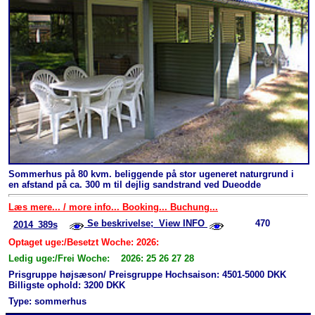
Sommerhus på 80 kvm. beliggende på stor ugeneret naturgrund i
en afstand på ca. 300 m til dejlig sandstrand ved Dueodde
Læs mere... / more info... Booking... Buchung...
Se beskrivelse; View INFO
470
2014_389s
Optaget uge:/Besetzt Woche: 2026:
Ledig uge:/Frei Woche: 2026: 25 26 27 28
Prisgruppe højsæson/ Preisgruppe Hochsaison: 4501-5000 DKK
Billigste ophold: 3200 DKK
Type: sommerhus