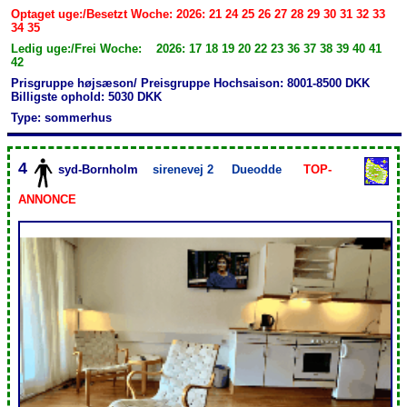
Optaget uge:/Besetzt Woche: 2026: 21 24 25 26 27 28 29 30 31 32 33
34 35
Ledig uge:/Frei Woche: 2026: 17 18 19 20 22 23 36 37 38 39 40 41
42
Prisgruppe højsæson/ Preisgruppe Hochsaison: 8001-8500 DKK
Billigste ophold: 5030 DKK
Type: sommerhus
4
syd-Bornholm
sirenevej 2
Dueodde
TOP-
ANNONCE