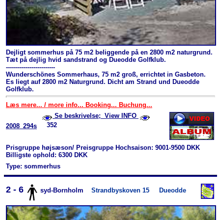
Dejligt sommerhus på 75 m2 beliggende på en 2800 m2 naturgrund.
Tæt på dejlig hvid sandstrand og Dueodde Golfklub.
-------------------------
Wunderschönes Sommerhaus, 75 m2 groß, errichtet in Gasbeton.
Es liegt auf 2800 m2 Naturgrund. Dicht am Strand und Dueodde
Golfklub.
Læs mere... / more info... Booking... Buchung...
Se beskrivelse; View INFO
352
2008_294s
Prisgruppe højsæson/ Preisgruppe Hochsaison: 9001-9500 DKK
Billigste ophold: 6300 DKK
Type: sommerhus
2 - 6
syd-Bornholm
Strandbyskoven 15
Dueodde