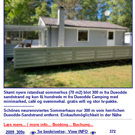
Skønt nyere istandsat sommerhus (70 m2) blot 300 m fra Dueodde
sandstrand og kun få hundrede m fra Dueodde Camping med
minimarked, café og svømmehal. gratis wifi og stor tv-pakke.
-------------------------
Schönes neurenoviertes Sommerhaus nur 300 m vom herrlichen
Dueodde-Sandstrand entfernt. Einkaufsmöglichkeit in der Nähe
Læs mere... / more info... Booking... Buchung...
Se beskrivelse; View INFO
372
2009_309s