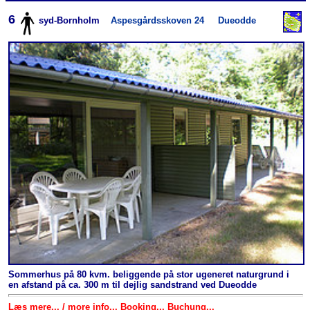
6
syd-Bornholm
Aspesgårdsskoven 24
Dueodde
Sommerhus på 80 kvm. beliggende på stor ugeneret naturgrund i
en afstand på ca. 300 m til dejlig sandstrand ved Dueodde
Læs mere... / more info... Booking... Buchung...