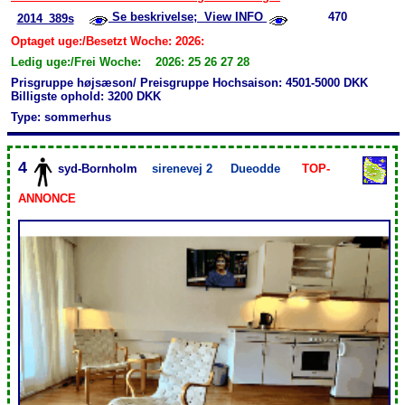
Se beskrivelse; View INFO
470
2014_389s
Optaget uge:/Besetzt Woche: 2026:
Ledig uge:/Frei Woche: 2026: 25 26 27 28
Prisgruppe højsæson/ Preisgruppe Hochsaison: 4501-5000 DKK
Billigste ophold: 3200 DKK
Type: sommerhus
4
syd-Bornholm
sirenevej 2
Dueodde
TOP-
ANNONCE