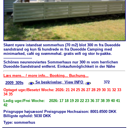
Skønt nyere istandsat sommerhus (70 m2) blot 300 m fra Dueodde
sandstrand og kun få hundrede m fra Dueodde Camping med
minimarked, café og svømmehal. gratis wifi og stor tv-pakke.
-------------------------
Schönes neurenoviertes Sommerhaus nur 300 m vom herrlichen
Dueodde-Sandstrand entfernt. Einkaufsmöglichkeit in der Nähe
Læs mere... / more info... Booking... Buchung...
Se beskrivelse; View INFO
372
2009_309s
Optaget uge:/Besetzt Woche: 2026: 21 24 25 26 27 28 29 30 31 32 33
34 35
Ledig uge:/Frei Woche: 2026: 17 18 19 20 22 23 36 37 38 39 40 41
42
Prisgruppe højsæson/ Preisgruppe Hochsaison: 8001-8500 DKK
Billigste ophold: 5030 DKK
Type: sommerhus