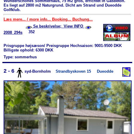
Wunderschönes Sommerhaus, 75 m2 groß, errichtet in Gasbeton.
Es liegt auf 2800 m2 Naturgrund. Dicht am Strand und Dueodde
Golfklub.
Læs mere... / more info... Booking... Buchung...
Se beskrivelse; View INFO
352
2008_294s
Prisgruppe højsæson/ Preisgruppe Hochsaison: 9001-9500 DKK
Billigste ophold: 6300 DKK
Type: sommerhus
2 - 6
syd-Bornholm
Strandbyskoven 15
Dueodde