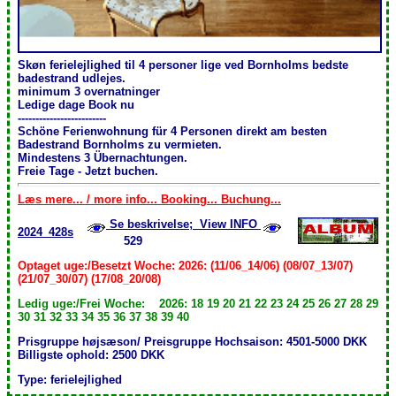
Skøn ferielejlighed til 4 personer lige ved Bornholms bedste
badestrand udlejes.
minimum 3 overnatninger
Ledige dage Book nu
-------------------------
Schöne Ferienwohnung für 4 Personen direkt am besten
Badestrand Bornholms zu vermieten.
Mindestens 3 Übernachtungen .
Freie Tage - Jetzt buchen.
Læs mere... / more info... Booking... Buchung...
Se beskrivelse; View INFO
2024_428s
529
Optaget uge:/Besetzt Woche: 2026: (11/06_14/06) (08/07_13/07)
(21/07_30/07) (17/08_20/08)
Ledig uge:/Frei Woche: 2026: 18 19 20 21 22 23 24 25 26 27 28 29
30 31 32 33 34 35 36 37 38 39 40
Prisgruppe højsæson/ Preisgruppe Hochsaison: 4501-5000 DKK
Billigste ophold: 2500 DKK
Type: ferielejlighed