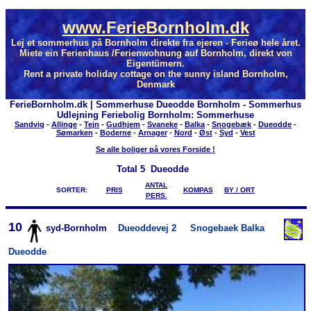
www.FerieBornholm.dk
Lej et sommerhus på Bornholm direkte fra ejeren - Ferieø hele året.
Miete ein Ferienhaus /Ferienwohnung auf Bornholm, direkt von
Eigentümern.
Rent a private holiday cottage on the sunny island Bornholm,
Denmark
FerieBornholm.dk | Sommerhuse Dueodde Bornholm - Sommerhus
Udlejning Feriebolig Bornholm: Sommerhuse
Sandvig
-
Allinge
-
Tejn
-
Gudhjem
-
Svaneke
-
Balka
-
Snogebæk
-
Dueodde
-
Sømarken
-
Boderne
-
Arnager
-
Nord
-
Øst
-
Syd
-
Vest
Se alle boliger på vores Forside !
Total
5 Dueodde
ANTAL
SORTER:
PRIS
KOMPAS
BY / ORT
PERS.
10
syd-Bornholm
Dueoddevej 2
Snogebaek Balka
Dueodde