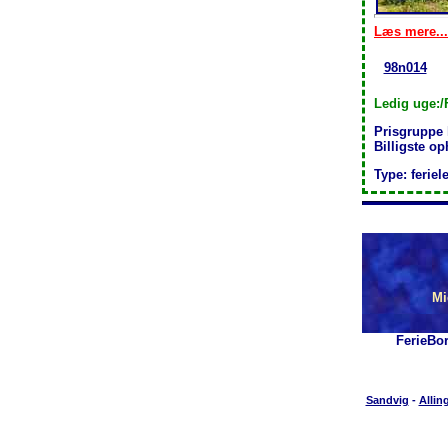
Læs mere...
98n014
Ledig uge:/
Prisgruppe
Billigste o
Type: feriel
Mi
FerieBo
Sandvig
-
Allin