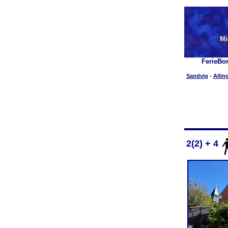
Mi
FerieBo
Sandvig
-
Allin
2(2) + 4