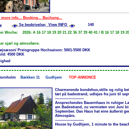
 more info... Booking... Buchung...
Se beskrivelse; View INFO
140
e
ei Woche: 2026: A 16 17 18 19 20 21 22 36 37 39 40 41 / B 16 17 18 19 20
ar sjæl og atmosfære.
øjsæson/ Preisgruppe Hochsaison: 5001-5500 DKK
hold: 4500 DKK
jlighed
Bornholm
Bækken 11
Gudhjem
TOP-ANNONCE
Charmerende bondehus,stille og rolig be
tæt på badestrand, udlejes fra juni til se
-------------------------
Ansprechendes Bauernhaus in ruhiger La
am Badestrand, zu vermieten von Juni bi
September. Das Haus hat eine äußerst ge
Atmospäre.
-------------------------
House by Gudhjem, 1 minute to the beac