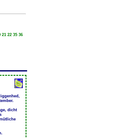
 21 22 35 36
liggenhed,
ptember.
ge, dicht
s
mütliche
h.