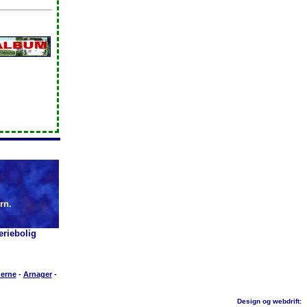
rn.
riebolig
erne
-
Arnager
-
Design og webdrift: