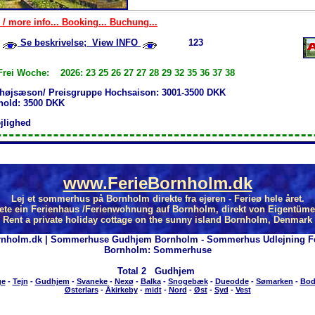
 / more info... Booking... Buchung...
Se beskrivelse; View INFO
123
Frei Woche: 2026: 23 25 26 27 27 28 29 32 35 36 37 38
 højsæson/ Preisgruppe Hochsaison: 3001-3500 DKK
phold: 3500 DKK
ejlighed
www.FerieBornholm.dk
Lej et sommerhus på Bornholm direkte fra ejeren - Ferieø hele året.
ete ein Ferienhaus /Ferienwohnung auf Bornholm, direkt von Eigentüme
Rent a private holiday cottage on the sunny island Bornholm, Denmark
rnholm.dk | Sommerhuse Gudhjem Bornholm - Sommerhus Udlejning Fe
Bornholm: Sommerhuse
Total
2 Gudhjem
ge
-
Tejn
-
Gudhjem
-
Svaneke
-
Nexø
-
Balka
-
Snogebæk
-
Dueodde
-
Sømarken
-
Bod
Østerlars
-
Åkirkeby
-
midt
-
Nord
-
Øst
-
Syd
-
Vest