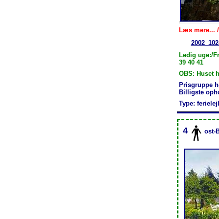
Læs mere... /
2002_102
Ledig uge:/Fr
39 40 41
OBS: Huset h
Prisgruppe h
Billigste op
Type: feriele
4
ost-