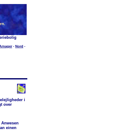
rn.
riebolig
Arnager
-
Nord
-
elejligheder i
gt over
m Anwesen
man einen