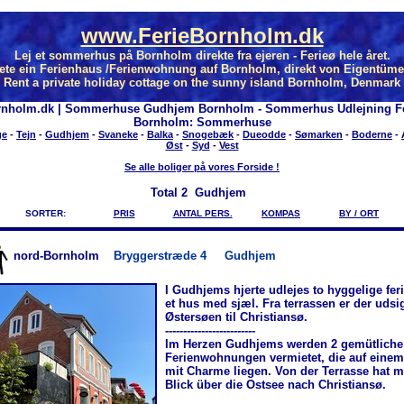
www.FerieBornholm.dk
Lej et sommerhus på Bornholm direkte fra ejeren - Ferieø hele året.
ete ein Ferienhaus /Ferienwohnung auf Bornholm, direkt von Eigentüme
Rent a private holiday cottage on the sunny island Bornholm, Denmark
rnholm.dk | Sommerhuse Gudhjem Bornholm - Sommerhus Udlejning Fe
Bornholm: Sommerhuse
ge
-
Tejn
-
Gudhjem
-
Svaneke
-
Balka
-
Snogebæk
-
Dueodde
-
Sømarken
-
Boderne
-
Øst
-
Syd
-
Vest
Se alle boliger på vores Forside !
Total
2 Gudhjem
SORTER:
PRIS
ANTAL PERS.
KOMPAS
BY / ORT
nord-Bornholm
Bryggerstræde 4
Gudhjem
I Gudhjems hjerte udlejes to hyggelige feri
et hus med sjæl. Fra terrassen er der udsi
Østersøen til Christiansø.
-------------------------
Im Herzen Gudhjems werden 2 gemütliche
Ferienwohnungen vermietet, die auf eine
mit Charme liegen. Von der Terrasse hat 
Blick über die Ostsee nach Christiansø.