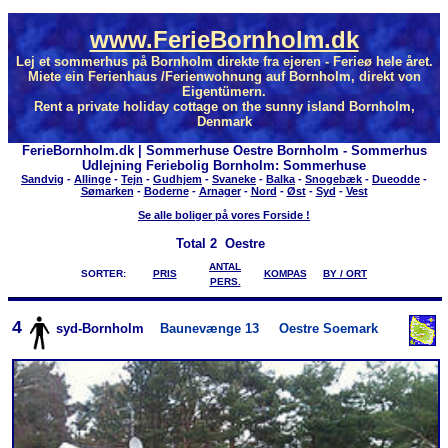
www.FerieBornholm.dk
Lej et sommerhus på Bornholm direkte fra ejeren - Ferieø hele året.
Miete ein Ferienhaus /Ferienwohnung auf Bornholm, direkt von
Eigentümern.
Rent a private holiday cottage on the sunny island Bornholm,
Denmark
FerieBornholm.dk | Sommerhuse Oestre Bornholm - Sommerhus
Udlejning Feriebolig Bornholm: Sommerhuse
Sandvig
-
Allinge
-
Tejn
-
Gudhjem
-
Svaneke
-
Balka
-
Snogebæk
-
Dueodde
-
Sømarken
-
Boderne
-
Arnager
-
Nord
-
Øst
-
Syd
-
Vest
Se alle boliger på vores Forside !
Total
2 Oestre
ANTAL
SORTER:
PRIS
KOMPAS
BY / ORT
PERS.
4
syd-Bornholm
Baunevænge 13
Oestre Soemark