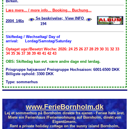
Birken.
Læs mere... / more info... Booking... Buchung...
Se beskrivelse; View INFO
2004_146s
194
Skiftedag / Wechseltag/ Day of
arrival:
Lordag/Samstag/Saturday
Optaget uge:/Besetzt Woche: 2026: 24 25 26 27 28 29 30 31 32 33
34 35 36 37 38 39 40 41 42 43
OBS: Skiftedag kan evt. være andre dage end lørdag.
Prisgruppe højsæson/ Preisgruppe Hochsaison: 6001-6500 DKK
Billigste ophold: 3300 DKK
Type: sommerhus
www.FerieBornholm.dk
Lej et sommerhus på Bornholm direkte fra ejeren - Ferieø hele året.
Miete ein Ferienhaus /Ferienwohnung auf Bornholm, direkt von
Eigentümern.
Rent a private holiday cottage on the sunny island Bornholm,