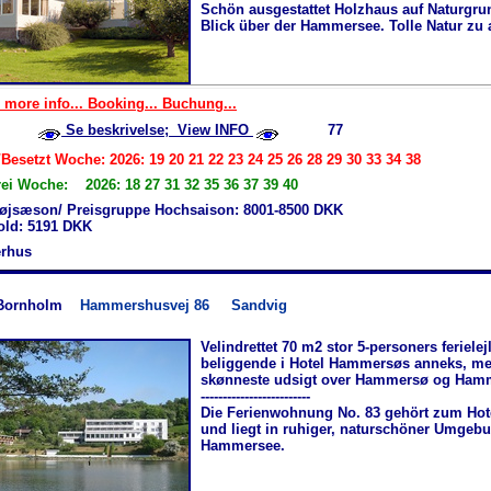
Schön ausgestattet Holzhaus auf Natur­gru
Blick über der Hammersee. Tolle Natur zu 
 more info... Booking... Buchung...
Se beskrivelse; View INFO
77
Besetzt Woche: 2026: 19 20 21 22 23 24 25 26 28 29 30 33 34 38
rei Woche: 2026: 18 27 31 32 35 36 37 39 40
øjsæson/ Preisgruppe Hochsaison: 8001-8500 DKK
hold: 5191 DKK
rhus
Bornholm
Hammershusvej 86
Sandvig
Velindrettet 70 m2 stor 5-personers ferielej
beliggende i Hotel Hammersøs anneks, m
skønneste udsigt over Hammersø og Ham
-------------------------
Die Ferienwohnung No. 83 gehört zum Ho
und liegt in ruhiger, naturschöner Umgeb
Hammersee.