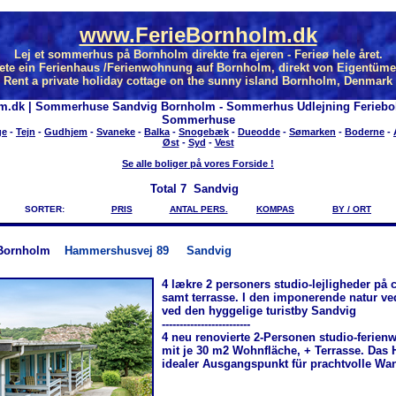
www.FerieBornholm.dk
Lej et sommerhus på Bornholm direkte fra ejeren - Ferieø hele året.
ete ein Ferienhaus /Ferienwohnung auf Bornholm, direkt von Eigentüme
Rent a private holiday cottage on the sunny island Bornholm, Denmark
m.dk | Sommerhuse Sandvig Bornholm - Sommerhus Udlejning Feriebo
Sommerhuse
ge
-
Tejn
-
Gudhjem
-
Svaneke
-
Balka
-
Snogebæk
-
Dueodde
-
Sømarken
-
Boderne
-
Øst
-
Syd
-
Vest
Se alle boliger på vores Forside !
Total
7 Sandvig
SORTER:
PRIS
ANTAL PERS.
KOMPAS
BY / ORT
Bornholm
Hammershusvej 89
Sandvig
4 lækre 2 personers studio-lejligheder på 
samt terrasse. I den imponerende natur 
ved den hyggelige turistby Sandvig
-------------------------
4 neu renovierte 2-Personen studio-ferie
mit je 30 m2 Wohnfläche, + Terrasse. Das H
idealer Ausgangspunkt für prachtvolle Wa