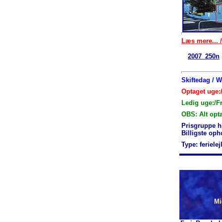
Læs mere... /
2007_250n
Skiftedag / 
Optaget uge:/
Ledig uge:/F
OBS: Alt opt
Prisgruppe h
Billigste op
Type: feriele
Mi