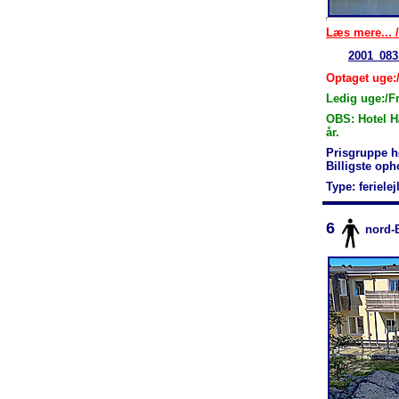
Læs mere... /
2001_083
Optaget uge:
Ledig uge:/F
OBS: Hotel H
år.
Prisgruppe h
Billigste op
Type: feriele
6
nord-