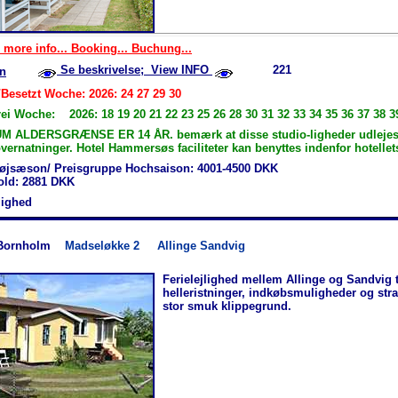
 more info... Booking... Buchung...
Se beskrivelse; View INFO
221
n
/Besetzt Woche: 2026: 24 27 29 30
ei Woche: 2026: 18 19 20 21 22 23 25 26 28 30 31 32 33 34 35 36 37 38 3
M ALDERSGRÆNSE ER 14 ÅR. bemærk at disse studio-ligheder udlejes
ernatninger. Hotel Hammersøs faciliteter kan benyttes indenfor hotellet
øjsæson/ Preisgruppe Hochsaison: 4001-4500 DKK
hold: 2881 DKK
jlighed
Bornholm
Madseløkke 2
Allinge Sandvig
Ferielejlighed mellem Allinge og Sandvig 
helleristninger, indkøbsmuligheder og str
stor smuk klippegrund.