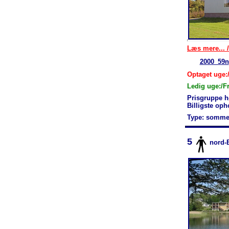
Læs mere... /
2000_59n
Optaget uge:/
Ledig uge:/F
Prisgruppe h
Billigste op
Type: somme
5
nord-