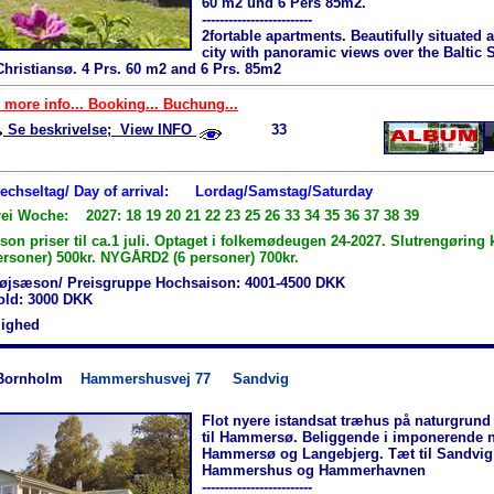
60 m2 und 6 Pers 85m2.
-------------------------
2fortable apartments. Beautifully situated 
city with panoramic views over the Baltic 
hristiansø. 4 Prs. 60 m2 and 6 Prs. 85m2
 more info... Booking... Buchung...
Se beskrivelse; View INFO
33
Wechseltag/ Day of arrival:
Lordag/Samstag/Saturday
rei Woche: 2027: 18 19 20 21 22 23 25 26 33 34 35 36 37 38 39
n priser til ca.1 juli. Optaget i folkemødeugen 24-2027. Slutrengøring 
ersoner) 500kr. NYGÅRD2 (6 personer) 700kr.
øjsæson/ Preisgruppe Hochsaison: 4001-4500 DKK
hold: 3000 DKK
jlighed
Bornholm
Hammershusvej 77
Sandvig
Flot nyere istandsat træhus på naturgrund
til Hammersø. Beliggende i imponerende 
Hammersø og Langebjerg. Tæt til Sandvig
Hammershus og Hammerhavnen
-------------------------