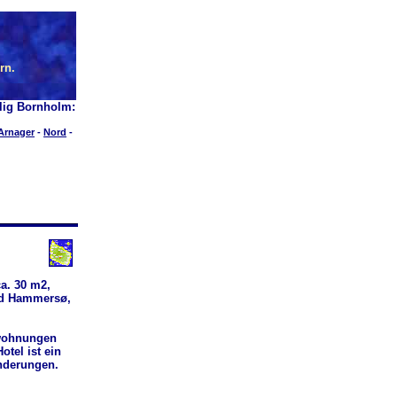
rn.
lig Bornholm:
Arnager
-
Nord
-
ca. 30 m2,
ved Hammersø,
nwohnungen
otel ist ein
nderungen.