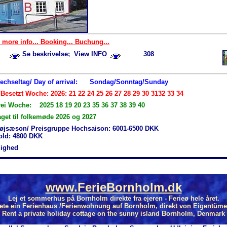
 more info... Booking... Buchung...
Se beskrivelse; View INFO
308
Wechseltag/ Day of arrival:
Sondag/Sonntag/Sunday
Besetzt Woche: 2026: 21 22 24 25 26 27 28 29 30 3132 33 34
rei Woche: 2025 18 19 20 23 35 36 37 38 39 40
aget til folkemøde 2026 og 2027
øjsæson/ Preisgruppe Hochsaison: 6001-6500 DKK
hold: 4800 DKK
jlighed
www.FerieBornholm.dk
Lej et sommerhus på Bornholm direkte fra ejeren - Ferieø hele året.
ete ein Ferienhaus /Ferienwohnung auf Bornholm, direkt von Eigentüme
Rent a private holiday cottage on the sunny island Bornholm, Denmark