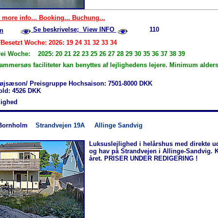
 more info... Booking... Buchung...
Se beskrivelse; View INFO
110
n
/Besetzt Woche: 2026: 19 24 31 32 33 34
rei Woche: 2025: 20 21 22 23 25 26 27 28 29 30 35 36 37 38 39
ammersøs faciliteter kan benyttes af lejlighedens lejere. Minimum alder
øjsæson/ Preisgruppe Hochsaison: 7501-8000 DKK
hold: 4526 DKK
jlighed
Bornholm
Strandvejen 19A
Allinge Sandvig
Luksuslejlighed i helårshus med direkte ud
og hav på Strandvejen i Allinge-Sandvig. K
året. PRISER UNDER REDIGERING !