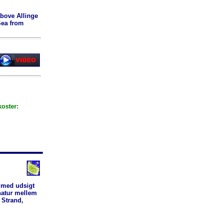
above Allinge
Sea from
koster:
 med udsigt
natur mellem
 Strand,