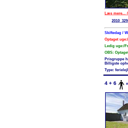
Læs mere... /
2010_329
Skiftedag / 
Optaget uge:/
Ledig uge:/F
OBS: Optage
Prisgruppe h
Billigste op
Type: feriele
4 + 6