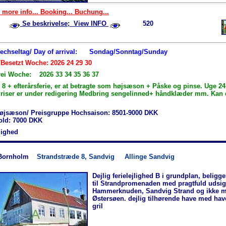
 more info... Booking... Buchung...
Se beskrivelse; View INFO
520
Wechseltag/ Day of arrival:
Sondag/Sonntag/Sunday
/Besetzt Woche: 2026 24 29 30
rei Woche: 2026 33 34 35 36 37
 8 + efterårsferie, er at betragte som højsæson + Påske og pinse. Uge 2
Priser er under redigering Medbring sengelinned+ håndklæder mm. Kan d
øjsæson/ Preisgruppe Hochsaison: 8501-9000 DKK
hold: 7000 DKK
jlighed
Bornholm
Strandstræde 8, Sandvig
Allinge Sandvig
Dejlig ferielejlighed B i grundplan, beligg
til Strandpromenaden med pragtfuld udsigt
Hammerknuden, Sandvig Strand og ikke m
Østersøen. dejlig tilhørende have med ha
gril