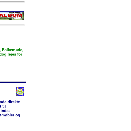
4, Folkemøde,
og lejes for
ende direkte
 til
indst
vemøbler og