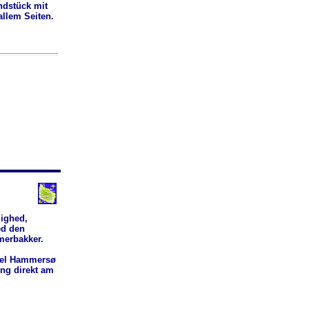
ndstück mit
allem Seiten.
lighed,
ed den
merbakker.
tel Hammersø
ung direkt am