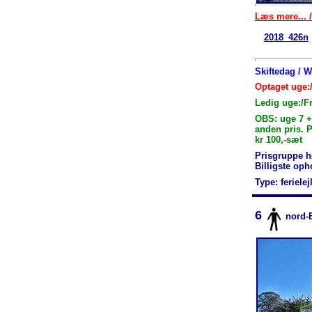
Læs mere... /
2018_426n
Skiftedag / 
Optaget uge:
Ledig uge:/F
OBS: uge 7 +
anden pris. 
kr 100,-sæt
Prisgruppe h
Billigste op
Type: feriele
6
nord-