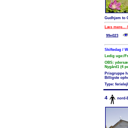
Gudhjem to C
Læs mere... /
99n023
Skiftedag / 
Ledig uge:/F
OBS: ydersæso
Nygård1 (4 p
Prisgruppe h
Billigste op
Type: feriele
4
nord-