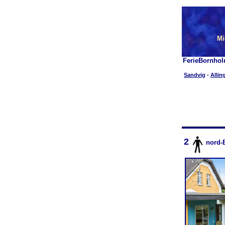
Mi
FerieBornhol
Sandvig
-
Allin
2
nord-