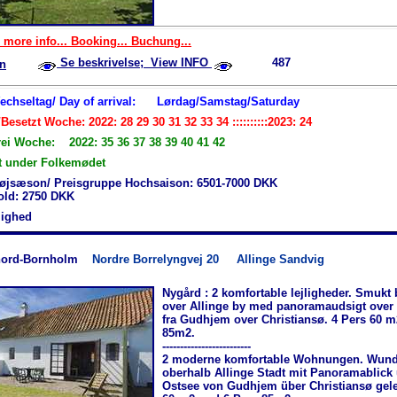
 more info... Booking... Buchung...
Se beskrivelse; View INFO
487
n
Wechseltag/ Day of arrival:
Lørdag/Samstag/Saturday
Besetzt Woche: 2022: 28 29 30 31 32 33 34 ::::::::::2023: 24
rei Woche: 2022: 35 36 37 38 39 40 41 42
t under Folkemødet
øjsæson/ Preisgruppe Hochsaison: 6501-7000 DKK
hold: 2750 DKK
jlighed
nord-Bornholm
Nordre Borrelyngvej 20
Allinge Sandvig
Nygård : 2 komfortable lejligheder. Smukt
over Allinge by med panoramaudsigt over
fra Gudhjem over Christiansø. 4 Pers 60 m
85m2.
-------------------------
2 moderne komfortable Wohnungen. Wun
oberhalb Allinge Stadt mit Panoramablick 
Ostsee von Gudhjem über Christiansø gele