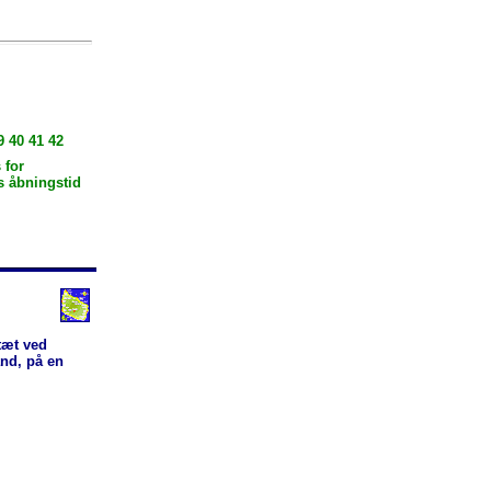
9 40 41 42
 for
s åbningstid
tæt ved
and, på en