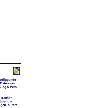
 beliggende
 Østersøen
2 og 6 Pers
derschön
über die
gen. 4 Pers.