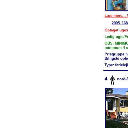
Læs mere... /
2005_168
Optaget uge:
Ledig uge:/Fr
OBS: MINIMU
minimum 4 ov
Prisgruppe h
Billigste op
Type: feriele
4
nord-