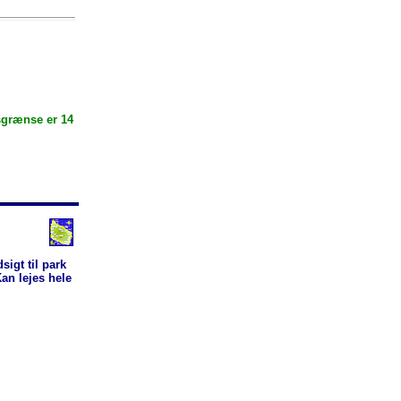
sgrænse er 14
sigt til park
an lejes hele