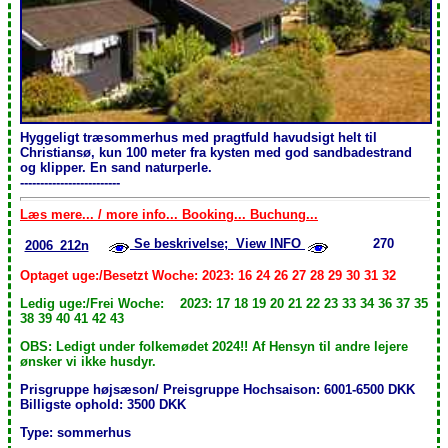
Hyggeligt træsommerhus med pragtfuld havudsigt helt til
Christiansø, kun 100 meter fra kysten med god sandbadestrand
og klipper. En sand naturperle.
-------------------------
Læs mere... / more info... Booking... Buchung...
Se beskrivelse; View INFO
270
2006_212n
Optaget uge:/Besetzt Woche: 2023: 16 24 26 27 28 29 30 31 32
Ledig uge:/Frei Woche: 2023: 17 18 19 20 21 22 23 33 34 36 37 35
38 39 40 41 42 43
OBS: Ledigt under folkemødet 2024!! Af Hensyn til andre lejere
ønsker vi ikke husdyr.
Prisgruppe højsæson/ Preisgruppe Hochsaison: 6001-6500 DKK
Billigste ophold: 3500 DKK
Type: sommerhus