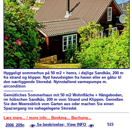
Hyggeligt sommerhus på 50 m2 + hems, i dejlige Sandkås, 200 m
fra strand og klipper. Nyd havudsigten fra haven eller en gåtur til
den nærliggende Storedal. Nyinstalleret varmepumpe m.
aircondition
-------------------------
Gemütliches Sommerhaus mit 50 m2 Wohnfläche + Hängeboden,
im hübschen Sandkås, 200 m vom Strand und Klippen. Genießen
Sie den Meeresblick vom Garten aus oder machen Sie einen
Spaziergang ins nahegelegene Storedal.
Læs mere... / more info... Booking... Buchung...
Se beskrivelse; View INFO
515
2006_209n