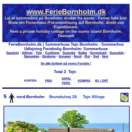
www.FerieBornholm.dk
Lej et sommerhus på Bornholm direkte fra ejeren - Ferieø hele året.
Miete ein Ferienhaus /Ferienwohnung auf Bornholm, direkt von
Eigentümern.
Rent a private holiday cottage on the sunny island Bornholm,
Denmark
FerieBornholm.dk | Sommerhuse Tejn Bornholm - Sommerhus
Udlejning Feriebolig Bornholm: Sommerhuse
Sandvig
-
Allinge
-
Tejn
-
Gudhjem
-
Svaneke
-
Balka
-
Snogebæk
-
Dueodde
-
Sømarken
-
Boderne
-
Arnager
-
Nord
-
Øst
-
Syd
-
Vest
Se alle boliger på vores Forside !
Total
2 Tejn
ANTAL
SORTER:
PRIS
KOMPAS
BY / ORT
PERS.
5
nord-Bornholm
Brunekulvej 2A
Tejn Allinge