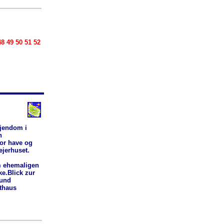
48 49 50 51 52
dejendom i
n
tor have og
ejerhuset.
m ehemaligen
e.Blick zur
 und
thaus