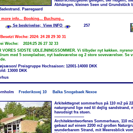
Naturschutzgebiet gelegen, bei Hügeln, ste
Abhängen, kleinen Seen und Grundstück 
Badestrand. Paeregaard
 more info... Booking... Buchung...
Se beskrivelse; View INFO
257
/Besetzt Woche: 2024: 24 28 29 30 31
rei Woche: 2024:25 26 27 32 33
R VORES SIDSTE UDLEJNINGSSOMMER. Vi tilbyder nyt køkken. nyrenove
 alrum med 5 sovepladser, nyt badeværelse og 2 store soveværelser. Se 
de.
øjsæson/ Preisgruppe Hochsaison: 12001-14000 DKK
hold: 13000 DKK
rhus
ornholm
Frederiksvej 10
Balka Snogebaek Nexoe
Arkitekttegnet sommerhus på 110 m2 på 22
naturgrund lige ned til dejlig sandstrand,
havudsigt fra stuen.
-------------------------
Architektentworfenes Sommerhaus, 110 m2
gebaut auf einem 2200 m2 großen Naturgru
wunderbarem Strand, mit Meeresblick vo