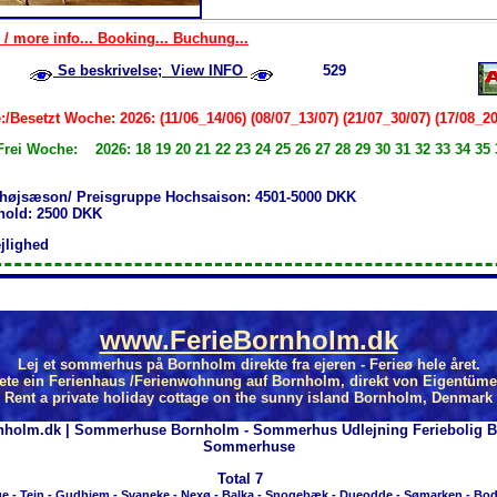
 / more info... Booking... Buchung...
Se beskrivelse; View INFO
529
/Besetzt Woche: 2026: (11/06_14/06) (08/07_13/07) (21/07_30/07) (17/08_20
Frei Woche: 2026: 18 19 20 21 22 23 24 25 26 27 28 29 30 31 32 33 34 35 
 højsæson/ Preisgruppe Hochsaison: 4501-5000 DKK
phold: 2500 DKK
ejlighed
www.FerieBornholm.dk
Lej et sommerhus på Bornholm direkte fra ejeren - Ferieø hele året.
ete ein Ferienhaus /Ferienwohnung auf Bornholm, direkt von Eigentüme
Rent a private holiday cottage on the sunny island Bornholm, Denmark
nholm.dk | Sommerhuse Bornholm - Sommerhus Udlejning Feriebolig 
Sommerhuse
Total
7
ge
-
Tejn
-
Gudhjem
-
Svaneke
-
Nexø
-
Balka
-
Snogebæk
-
Dueodde
-
Sømarken
-
Bod