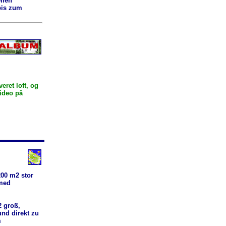
ilen
bis zum
ret loft, og
video på
00 m2 stor
 med
 groß,
nd direkt zu
m