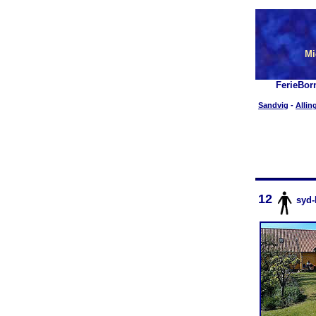
Mi
FerieBor
Sandvig
-
Allin
12
syd