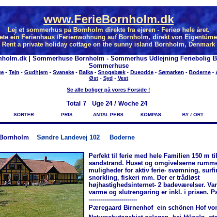
www.FerieBornholm.dk
Lej et sommerhus på Bornholm direkte fra ejeren - Ferieø hele året.
ete ein Ferienhaus /Ferienwohnung auf Bornholm, direkt von Eigentüme
Rent a private holiday cottage on the sunny island Bornholm, Denmark
nholm.dk | Sommerhuse Bornholm - Sommerhus Udlejning Feriebolig 
Sommerhuse
ge
-
Tejn
-
Gudhjem
-
Svaneke
-
Balka
-
Snogebæk
-
Dueodde
-
Sømarken
-
Boderne
-
Øst
-
Syd
-
Vest
Se alle boliger på vores Forside !
Total
7 Uge 24 / Woche 24
SORTER:
PRIS
ANTAL PERS.
KOMPAS
BY / ORT
-Bornholm
Søndre Landevej 102
Boderne
Perfekt til ferie med hele Familien 150 m ti
sandstrand. Huset og omgivelserne rumm
muligheder for aktiv ferie- svømning, surfi
snorkling, fiskeri mm. Der er trådløst
højhastighedsinternet- 2 badeværelser. Va
varme og slutrengøring er inkl. i prisen. 
-------------------------
Pæregaard Birnenhof  ein schönen Hof vo