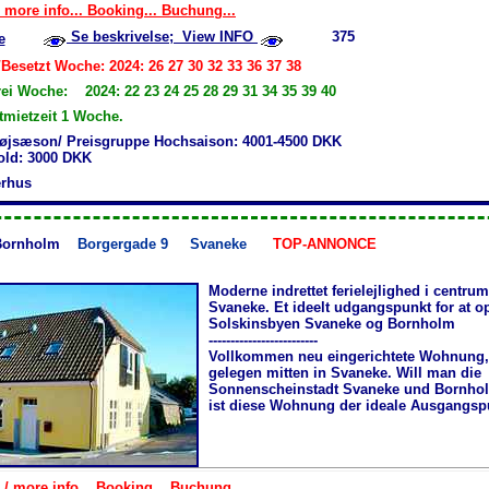
 more info... Booking... Buchung...
Se beskrivelse; View INFO
375
e
Besetzt Woche: 2024: 26 27 30 32 33 36 37 38
rei Woche: 2024: 22 23 24 25 28 29 31 34 35 39 40
mietzeit 1 Woche.
øjsæson/ Preisgruppe Hochsaison: 4001-4500 DKK
hold: 3000 DKK
rhus
Bornholm
Borgergade 9
Svaneke
TOP-ANNONCE
Moderne indrettet ferielejlighed i centrum
Svaneke. Et ideelt udgangspunkt for at o
Solskinsbyen Svaneke og Bornholm
-------------------------
Vollkommen neu eingerichtete Wohnung, 
gelegen mitten in Svaneke. Will man die
Sonnenscheinstadt Svaneke und Bornhol
ist diese Wohnung der ideale Ausgangsp
 / more info... Booking... Buchung...