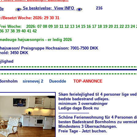
Se beskrivelse; View INFO
216
3e
:/Besetzt Woche: 2026: 29 30 31
Frei Woche: 2026: 07 08 09 10 11 12 13 14 15 16 17 18 19 20 21 22 23 24 
36 37 38 39 40 41 42
ødeuge højsæsonpris - er ledig 2026
 højsæson/ Preisgruppe Hochsaison: 7001-7500 DKK
phold: 3450 DKK
ejlighed
Bornholm
sirenevej 2
Dueodde
TOP-ANNONCE
Skøn ferielejlighed til 4 personer lige v
bedste badestrand udlejes.
minimum 3 overnatninger
Ledige dage Book nu
-------------------------
Schöne Ferienwohnung für 4 Personen d
besten Badestrand Bornholms zu vermiet
Mindestens 3 Übernachtungen .
Freie Tage - Jetzt buchen.