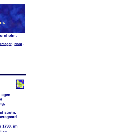
rn.
Bornholm:
Arnager
-
Nord
-
l egen
er
ng,
nd strøm,
Paeregaard
n 1790, im