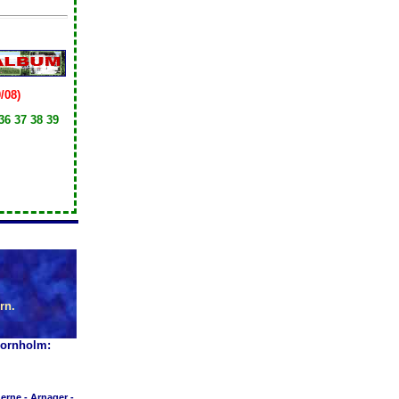
/08)
36 37 38 39
rn.
Bornholm:
erne
-
Arnager
-