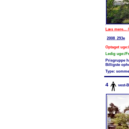
Læs mere... /
2008_293e
Optaget uge:/
Ledig uge:/F
Prisgruppe h
Billigste oph
Type: somme
4
vest-