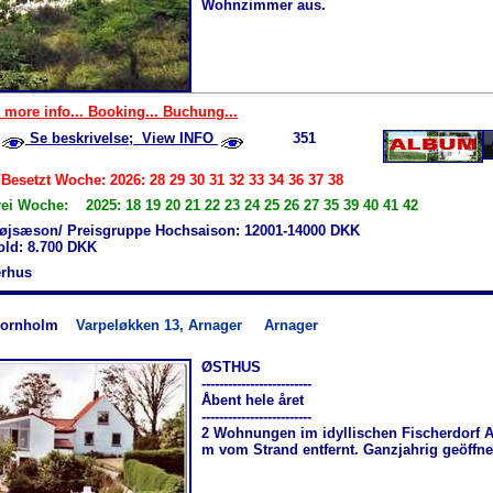
Wohnzimmer aus.
 more info... Booking... Buchung...
Se beskrivelse; View INFO
351
Besetzt Woche: 2026: 28 29 30 31 32 33 34 36 37 38
rei Woche: 2025: 18 19 20 21 22 23 24 25 26 27 35 39 40 41 42
øjsæson/ Preisgruppe Hochsaison: 12001-14000 DKK
old: 8.700 DKK
rhus
Bornholm
Varpeløkken 13, Arnager
Arnager
ØSTHUS
-------------------------
Åbent hele året
-------------------------
2 Wohnungen im idyllischen Fischerdorf A
m vom Strand entfernt. Ganzjahrig geöffne