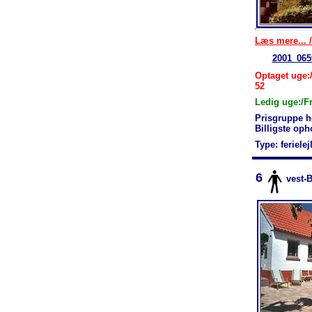
Læs mere... /
2001_065
Optaget uge:/
52
Ledig uge:/F
Prisgruppe h
Billigste op
Type: feriele
6
vest-