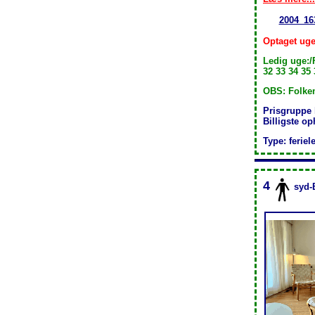
2004_16
Optaget uge
Ledig uge:/
32 33 34 35 
OBS: Folkem
Prisgruppe
Billigste o
Type: feriel
4
syd-