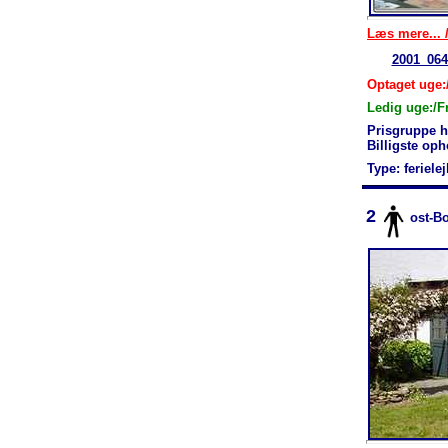
Læs mere... /
2001_064
Optaget uge:/
Ledig uge:/F
Prisgruppe 
Billigste op
Type: feriele
2
ost-B