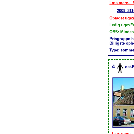
Læs mere... /
2009_311
Optaget uge:/
Ledig uge:/F
OBS: Mindest
Prisgruppe h
Billigste op
Type: somme
4
ost-
Læs mere...