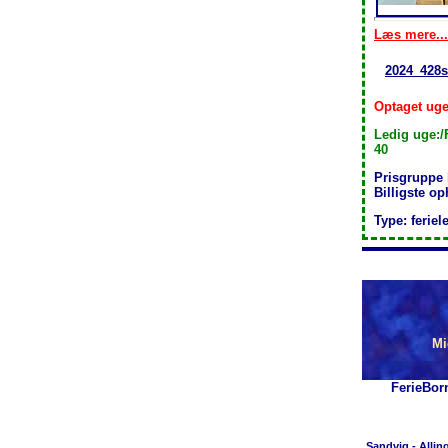
Læs mere...
2024_428s
Optaget uge:
Ledig uge:/
40
Prisgruppe
Billigste o
Type: feriel
Mi
FerieBor
Sandvig
-
Allin