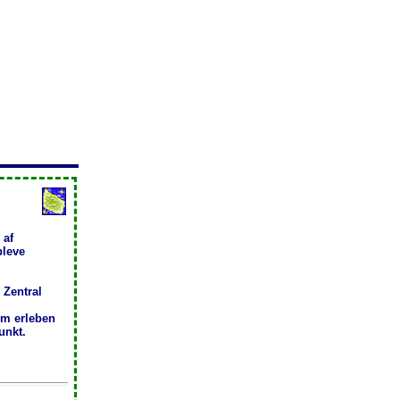
 af
pleve
Zentral
m erleben
unkt.