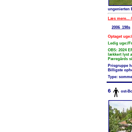
ungenierten 
Læs mere... /
2006_198s
Optaget uge:
Ledig uge:/F
OBS: 2024 E
lækkert lyst
Pæregårds si
Prisgruppe h
Billigste op
Type: somme
6
ost-B