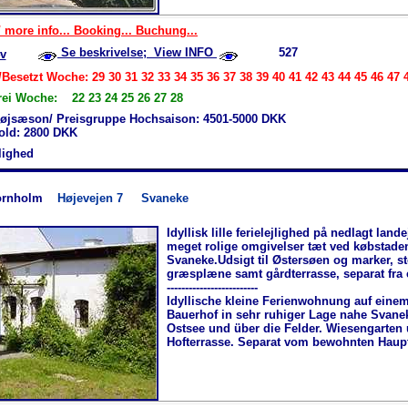
 more info... Booking... Buchung...
Se beskrivelse; View INFO
527
v
Besetzt Woche: 29 30 31 32 33 34 35 36 37 38 39 40 41 42 43 44 45 46 47 
rei Woche: 22 23 24 25 26 27 28
højsæson/ Preisgruppe Hochsaison: 4501-5000 DKK
hold: 2800 DKK
jlighed
ornholm
Højevejen 7
Svaneke
Idyllisk lille ferielejlighed på nedlagt lan
meget rolige omgivelser tæt ved købstade
Svaneke.Udsigt til Østersøen og marker, s
græsplæne samt gårdterrasse, separat fra 
-------------------------
Idyllische kleine Ferienwohnung auf eine
Bauerhof in sehr ruhiger Lage nahe Svanek
Ostsee und über die Felder. Wiesengarten
Hofterrasse. Separat vom bewohnten Haup