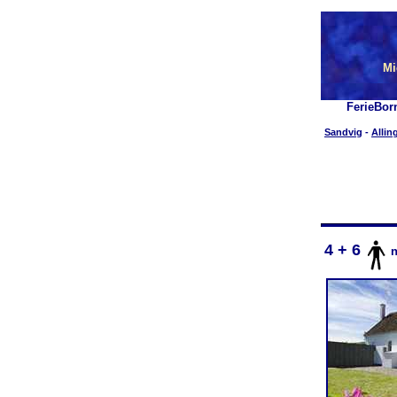
Mi
FerieBor
Sandvig
-
Allin
4 + 6