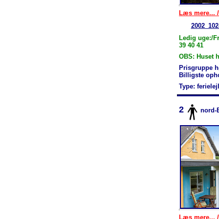
Læs mere... /
2002_102
Ledig uge:/Fr
39 40 41
OBS: Huset h
Prisgruppe h
Billigste op
Type: feriele
2
nord-
Læs mere... /