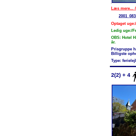
Læs mere... /
2001_083
Optaget uge:
Ledig uge:/F
OBS: Hotel H
år.
Prisgruppe h
Billigste op
Type: feriele
2(2) + 4