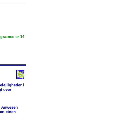
sgrænse er 14
elejligheder i
gt over
m Anwesen
man einen