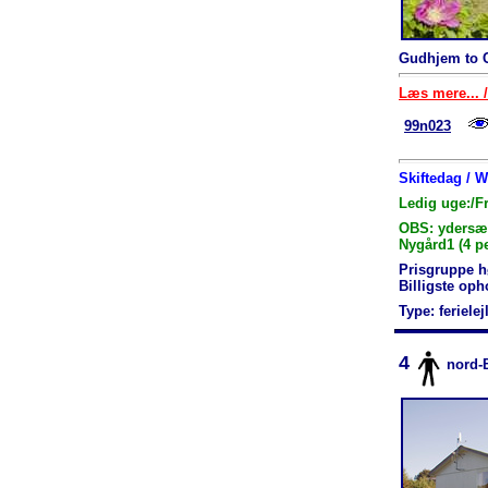
Gudhjem to C
Læs mere... /
99n023
Skiftedag / 
Ledig uge:/F
OBS: ydersæso
Nygård1 (4 p
Prisgruppe h
Billigste op
Type: feriele
4
nord-