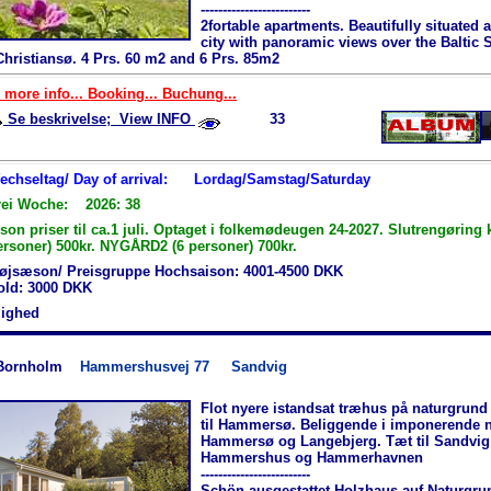
-------------------------
2fortable apartments. Beautifully situated 
city with panoramic views over the Baltic 
hristiansø. 4 Prs. 60 m2 and 6 Prs. 85m2
 more info... Booking... Buchung...
Se beskrivelse; View INFO
33
Wechseltag/ Day of arrival:
Lordag/Samstag/Saturday
rei Woche: 2026: 38
n priser til ca.1 juli. Optaget i folkemødeugen 24-2027. Slutrengøring 
ersoner) 500kr. NYGÅRD2 (6 personer) 700kr.
øjsæson/ Preisgruppe Hochsaison: 4001-4500 DKK
hold: 3000 DKK
jlighed
Bornholm
Hammershusvej 77
Sandvig
Flot nyere istandsat træhus på naturgrund
til Hammersø. Beliggende i imponerende 
Hammersø og Langebjerg. Tæt til Sandvig
Hammershus og Hammerhavnen
-------------------------
Schön ausgestattet Holzhaus auf Natur­gru