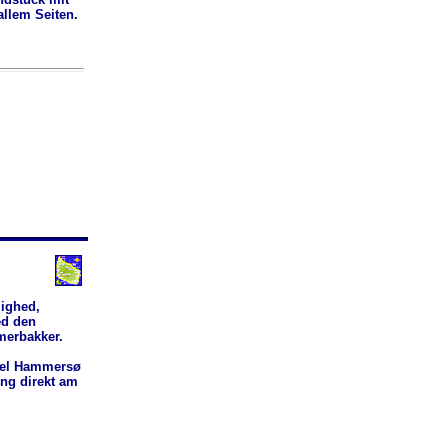
allem Seiten.
lighed,
ed den
merbakker.
tel Hammersø
ung direkt am