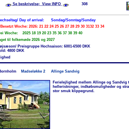
Se beskrivelse; View INFO
308
Wechseltag/ Day of arrival:
Sondag/Sonntag/Sunday
Besetzt Woche: 2026: 21 22 24 25 26 27 28 29 30 3132 33 34
rei Woche: 2025 18 19 20 23 35 36 37 38 39 40
aget til folkemøde 2026 og 2027
øjsæson/ Preisgruppe Hochsaison: 6001-6500 DKK
hold: 4800 DKK
jlighed
Bornholm
Madseløkke 2
Allinge Sandvig
Ferielejlighed mellem Allinge og Sandvig 
helleristninger, indkøbsmuligheder og str
stor smuk klippegrund.