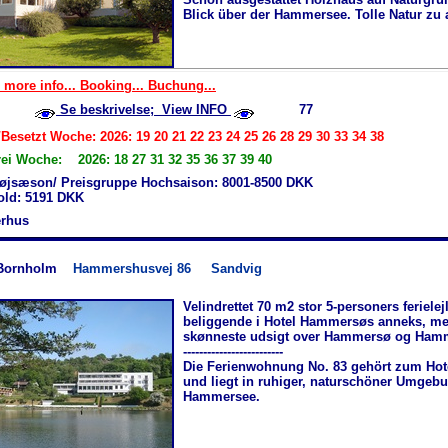
Blick über der Hammersee. Tolle Natur zu 
 more info... Booking... Buchung...
Se beskrivelse; View INFO
77
Besetzt Woche: 2026: 19 20 21 22 23 24 25 26 28 29 30 33 34 38
rei Woche: 2026: 18 27 31 32 35 36 37 39 40
øjsæson/ Preisgruppe Hochsaison: 8001-8500 DKK
hold: 5191 DKK
rhus
Bornholm
Hammershusvej 86
Sandvig
Velindrettet 70 m2 stor 5-personers ferielej
beliggende i Hotel Hammersøs anneks, m
skønneste udsigt over Hammersø og Ham
-------------------------
Die Ferienwohnung No. 83 gehört zum Ho
und liegt in ruhiger, naturschöner Umgeb
Hammersee.