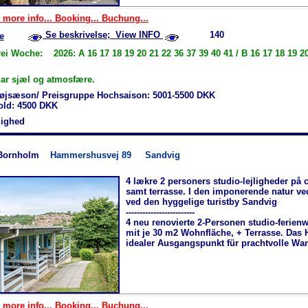
 more info... Booking... Buchung...
Se beskrivelse; View INFO
140
e
ei Woche: 2026: A 16 17 18 19 20 21 22 36 37 39 40 41 / B 16 17 18 19 20
ar sjæl og atmosfære.
øjsæson/ Preisgruppe Hochsaison: 5001-5500 DKK
hold: 4500 DKK
jlighed
Bornholm
Hammershusvej 89
Sandvig
4 lækre 2 personers studio-lejligheder på 
samt terrasse. I den imponerende natur 
ved den hyggelige turistby Sandvig
-------------------------
4 neu renovierte 2-Personen studio-ferie
mit je 30 m2 Wohnfläche, + Terrasse. Das H
idealer Ausgangspunkt für prachtvolle Wa
 more info... Booking... Buchung...