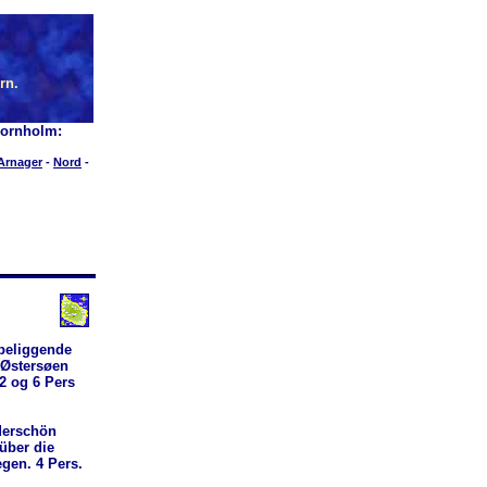
rn.
Bornholm:
Arnager
-
Nord
-
 beliggende
 Østersøen
2 og 6 Pers
derschön
über die
gen. 4 Pers.