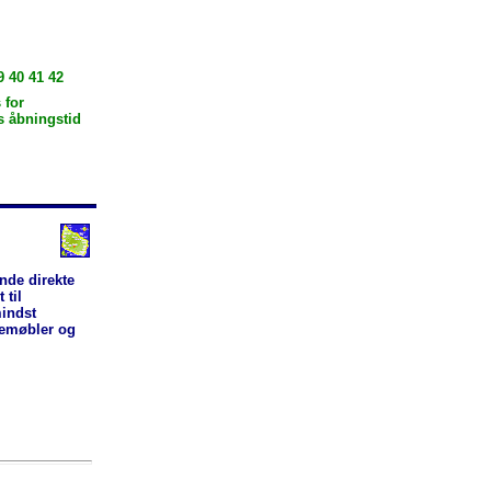
9 40 41 42
 for
s åbningstid
ende direkte
 til
indst
vemøbler og