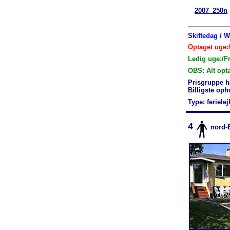
2007_250n
Skiftedag / 
Optaget uge:/
Ledig uge:/F
OBS: Alt opt
Prisgruppe h
Billigste op
Type: feriele
4
nord-