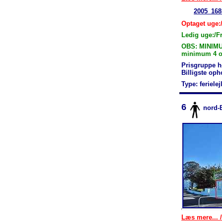
2005_168
Optaget uge:
Ledig uge:/Fr
OBS: MINIMU
minimum 4 ov
Prisgruppe h
Billigste op
Type: feriele
6
nord-
Læs mere... /