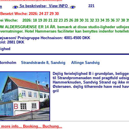
Se beskrivelse; View INFO
221
n
/Besetzt Woche: 2026: 24 27 29 30
ei Woche: 2026: 18 19 20 21 22 23 25 26 28 30 31 32 33 34 35 36 37 38 3
M ALDERSGRÆNSE ER 14 ÅR. bemærk at disse studio-ligheder udlejes
ernatninger. Hotel Hammersøs faciliteter kan benyttes indenfor hotellet
øjsæson/ Preisgruppe Hochsaison: 4001-4500 DKK
hold: 2881 DKK
jlighed
Bornholm
Strandstræde 8, Sandvig
Allinge Sandvig
Dejlig ferielejlighed B i grundplan, beligg
til Strandpromenaden med pragtfuld udsigt
Hammerknuden, Sandvig Strand og ikke m
Østersøen. dejlig tilhørende have med ha
gril
 more info... Booking... Buchung...