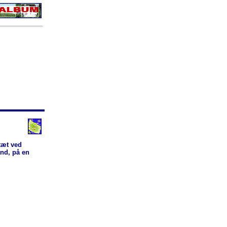
tæt ved
and, på en