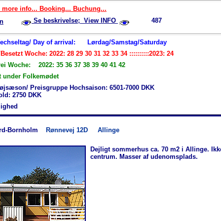
 more info... Booking... Buchung...
Se beskrivelse; View INFO
487
n
Wechseltag/ Day of arrival:
Lørdag/Samstag/Saturday
Besetzt Woche: 2022: 28 29 30 31 32 33 34 ::::::::::2023: 24
rei Woche: 2022: 35 36 37 38 39 40 41 42
t under Folkemødet
øjsæson/ Preisgruppe Hochsaison: 6501-7000 DKK
hold: 2750 DKK
jlighed
rd-Bornholm
Rønnevej 12D
Allinge
Dejligt sommerhus ca. 70 m2 i Allinge. Ikke
centrum. Masser af udenomsplads.