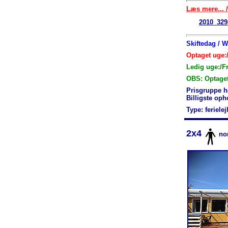
Læs mere... /
2010_329
Skiftedag / 
Optaget uge:/
Ledig uge:/F
OBS: Optage
Prisgruppe h
Billigste op
Type: feriele
2x4
no