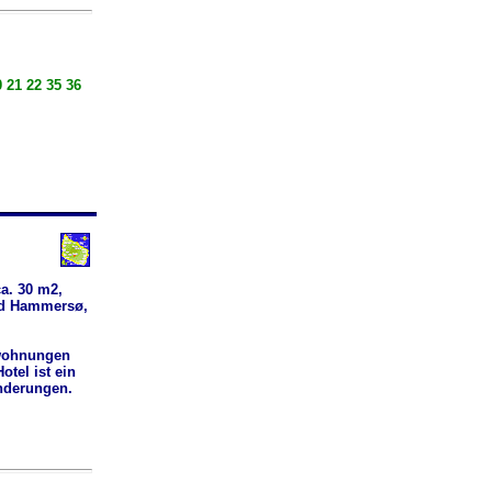
 21 22 35 36
ca. 30 m2,
ved Hammersø,
nwohnungen
otel ist ein
nderungen.