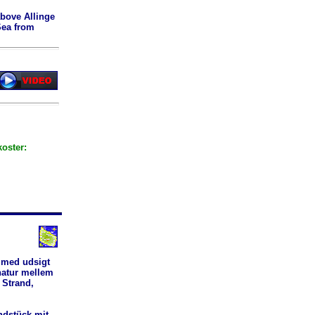
above Allinge
Sea from
koster:
 med udsigt
natur mellem
 Strand,
ndstück mit