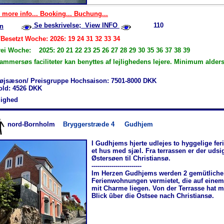
 more info... Booking... Buchung...
Se beskrivelse; View INFO
110
n
/Besetzt Woche: 2026: 19 24 31 32 33 34
rei Woche: 2025: 20 21 22 23 25 26 27 28 29 30 35 36 37 38 39
ammersøs faciliteter kan benyttes af lejlighedens lejere. Minimum alder
øjsæson/ Preisgruppe Hochsaison: 7501-8000 DKK
hold: 4526 DKK
jlighed
nord-Bornholm
Bryggerstræde 4
Gudhjem
I Gudhjems hjerte udlejes to hyggelige feri
et hus med sjæl. Fra terrassen er der udsi
Østersøen til Christiansø.
-------------------------
Im Herzen Gudhjems werden 2 gemütliche
Ferienwohnungen vermietet, die auf eine
mit Charme liegen. Von der Terrasse hat 
Blick über die Ostsee nach Christiansø.