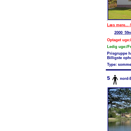
Læs mere... /
2000_59n
Optaget uge:/
Ledig uge:/F
Prisgruppe h
Billigste op
Type: somme
5
nord-