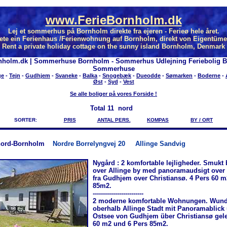
www.FerieBornholm.dk
Lej et sommerhus på Bornholm direkte fra ejeren - Ferieø hele året.
ete ein Ferienhaus /Ferienwohnung auf Bornholm, direkt von Eigentüme
Rent a private holiday cottage on the sunny island Bornholm, Denmark
nholm.dk | Sommerhuse Bornholm - Sommerhus Udlejning Feriebolig 
Sommerhuse
ge
-
Tejn
-
Gudhjem
-
Svaneke
-
Balka
-
Snogebæk
-
Dueodde
-
Sømarken
-
Boderne
-
Øst
-
Syd
-
Vest
Se alle boliger på vores Forside !
Total
11 nord
SORTER:
PRIS
ANTAL PERS.
KOMPAS
BY / ORT
nord-Bornholm
Nordre Borrelyngvej 20
Allinge Sandvig
Nygård : 2 komfortable lejligheder. Smukt
over Allinge by med panoramaudsigt over
fra Gudhjem over Christiansø. 4 Pers 60 m
85m2.
-------------------------
2 moderne komfortable Wohnungen. Wun
oberhalb Allinge Stadt mit Panoramablick 
Ostsee von Gudhjem über Christiansø gele
60 m2 und 6 Pers 85m2.