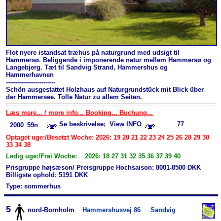
Flot nyere istandsat træhus på naturgrund med udsigt til
Hammersø. Beliggende i imponerende natur mellem Hammersø og
Langebjerg. Tæt til Sandvig Strand, Hammershus og
Hammerhavnen
-------------------------
Schön ausgestattet Holzhaus auf Natur­grundstück mit Blick über
der Hammersee. Tolle Natur zu allem Seiten.
Læs mere... / more info... Booking... Buchung...
Se beskrivelse; View INFO
77
2000_59n
Optaget uge:/Besetzt Woche: 2026: 19 20 21 22 23 24 25 26 28 29 30
33 34 38
Ledig uge:/Frei Woche: 2026: 18 27 31 32 35 36 37 39 40
Prisgruppe højsæson/ Preisgruppe Hochsaison: 8001-8500 DKK
Billigste ophold: 5191 DKK
Type: sommerhus
5
nord-Bornholm
Hammershusvej 86
Sandvig