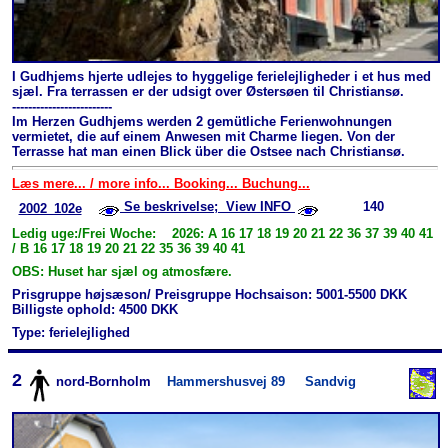
I Gudhjems hjerte udlejes to hyggelige ferielejligheder i et hus med
sjæl. Fra terrassen er der udsigt over Østersøen til Christiansø.
-------------------------
Im Herzen Gudhjems werden 2 gemütliche Ferienwohnungen
vermietet, die auf einem Anwesen mit Charme liegen. Von der
Terrasse hat man einen Blick über die Ostsee nach Christiansø.
Læs mere... / more info... Booking... Buchung...
Se beskrivelse; View INFO
140
2002_102e
Ledig uge:/Frei Woche: 2026: A 16 17 18 19 20 21 22 36 37 39 40 41
/ B 16 17 18 19 20 21 22 35 36 39 40 41
OBS: Huset har sjæl og atmosfære.
Prisgruppe højsæson/ Preisgruppe Hochsaison: 5001-5500 DKK
Billigste ophold: 4500 DKK
Type: ferielejlighed
2
nord-Bornholm
Hammershusvej 89
Sandvig