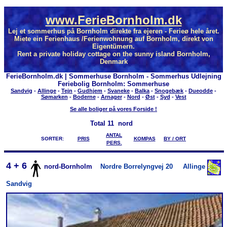
www.FerieBornholm.dk
Lej et sommerhus på Bornholm direkte fra ejeren - Ferieø hele året.
Miete ein Ferienhaus /Ferienwohnung auf Bornholm, direkt von
Eigentümern.
Rent a private holiday cottage on the sunny island Bornholm,
Denmark
FerieBornholm.dk | Sommerhuse Bornholm - Sommerhus Udlejning
Feriebolig Bornholm: Sommerhuse
Sandvig
-
Allinge
-
Tejn
-
Gudhjem
-
Svaneke
-
Balka
-
Snogebæk
-
Dueodde
-
Sømarken
-
Boderne
-
Arnager
-
Nord
-
Øst
-
Syd
-
Vest
Se alle boliger på vores Forside !
Total
11 nord
ANTAL
SORTER:
PRIS
KOMPAS
BY / ORT
PERS.
4 + 6
nord-Bornholm
Nordre Borrelyngvej 20
Allinge
Sandvig