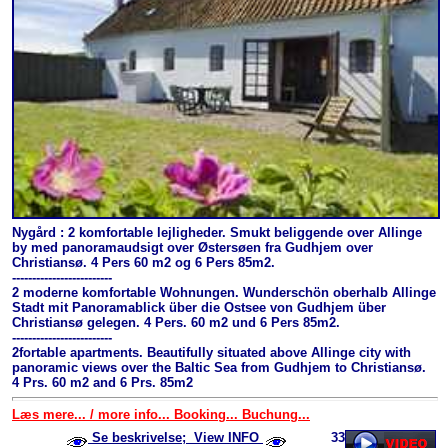
Nygård : 2 komfortable lejligheder. Smukt beliggende over Allinge
by med panoramaudsigt over Østersøen fra Gudhjem over
Christiansø. 4 Pers 60 m2 og 6 Pers 85m2.
-------------------------
2 moderne komfortable Wohnungen. Wunderschön oberhalb Allinge
Stadt mit Panoramablick über die Ostsee von Gudhjem über
Christiansø gelegen. 4 Pers. 60 m2 und 6 Pers 85m2.
-------------------------
2fortable apartments. Beautifully situated above Allinge city with
panoramic views over the Baltic Sea from Gudhjem to Christiansø.
4 Prs. 60 m2 and 6 Prs. 85m2
Læs mere... / more info... Booking... Buchung...
Se beskrivelse; View INFO
33