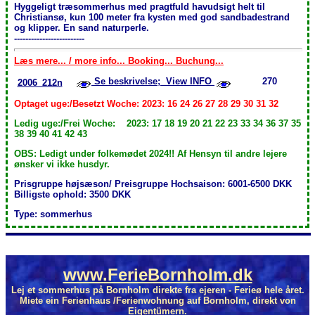
Hyggeligt træsommerhus med pragtfuld havudsigt helt til
Christiansø, kun 100 meter fra kysten med god sandbadestrand
og klipper. En sand naturperle.
-------------------------
Læs mere... / more info... Booking... Buchung...
Se beskrivelse; View INFO
270
2006_212n
Optaget uge:/Besetzt Woche: 2023: 16 24 26 27 28 29 30 31 32
Ledig uge:/Frei Woche: 2023: 17 18 19 20 21 22 23 33 34 36 37 35
38 39 40 41 42 43
OBS: Ledigt under folkemødet 2024!! Af Hensyn til andre lejere
ønsker vi ikke husdyr.
Prisgruppe højsæson/ Preisgruppe Hochsaison: 6001-6500 DKK
Billigste ophold: 3500 DKK
Type: sommerhus
www.FerieBornholm.dk
Lej et sommerhus på Bornholm direkte fra ejeren - Ferieø hele året.
Miete ein Ferienhaus /Ferienwohnung auf Bornholm, direkt von
Eigentümern.