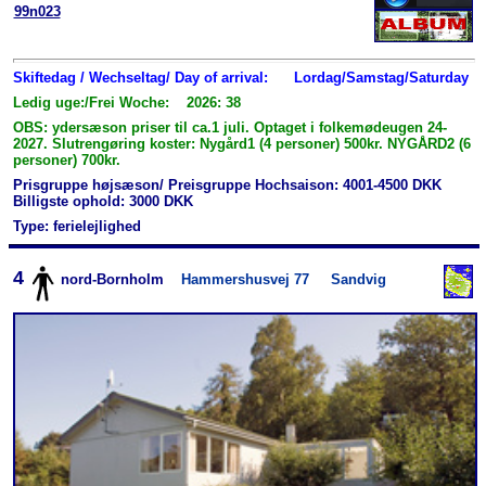
99n023
Skiftedag / Wechseltag/ Day of arrival:
Lordag/Samstag/Saturday
Ledig uge:/Frei Woche: 2026: 38
OBS: ydersæson priser til ca.1 juli. Optaget i folkemødeugen 24-
2027. Slutrengøring koster: Nygård1 (4 personer) 500kr. NYGÅRD2 (6
personer) 700kr.
Prisgruppe højsæson/ Preisgruppe Hochsaison: 4001-4500 DKK
Billigste ophold: 3000 DKK
Type: ferielejlighed
4
nord-Bornholm
Hammershusvej 77
Sandvig