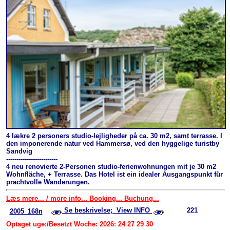
4 lækre 2 personers studio-lejligheder på ca. 30 m2, samt terrasse. I
den imponerende natur ved Hammersø, ved den hyggelige turistby
Sandvig
-------------------------
4 neu renovierte 2-Personen studio-ferienwohnungen mit je 30 m2
Wohnfläche, + Terrasse. Das Hotel ist ein idealer Ausgangspunkt für
prachtvolle Wanderungen.
Læs mere... / more info... Booking... Buchung...
Se beskrivelse; View INFO
221
2005_168n
Optaget uge:/Besetzt Woche: 2026: 24 27 29 30