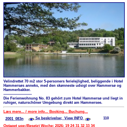
Velindrettet 70 m2 stor 5-personers ferielejlighed, beliggende i Hotel
Hammersøs anneks, med den skønneste udsigt over Hammersø og
Hammerbakker.
-------------------------
Die Ferienwohnung No. 83 gehört zum Hotel Hammersø und liegt in
ruhiger, naturschöner Umgebung direkt am Hammersee.
Læs mere... / more info... Booking... Buchung...
Se beskrivelse; View INFO
110
2001_083n
Optaget uge:/Besetzt Woche: 2026: 19 24 31 32 33 34