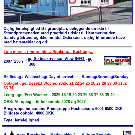
Dejlig ferielejlighed B i grundplan, beliggende direkte til
Strandpromenaden med pragtfuld udsigt til Hammerknuden,
Sandvig Strand og ikke mindst Østersøen. dejlig tilhørende have
med havemøbler og gril
Læs mere... / more info... Booking... Buchung...
Se beskrivelse; View INFO
2007_250n
308
Skiftedag / Wechseltag/ Day of arrival:
Sondag/Sonntag/Sunday
Optaget uge:/Besetzt Woche: 2026: 21 22 24 25 26 27 28 29 30 3132
33 34
Ledig uge:/Frei Woche: 2025 18 19 20 23 35 36 37 38 39 40
OBS: Alt optaget til folkemøde 2026 og 2027
Prisgruppe højsæson/ Preisgruppe Hochsaison: 6001-6500 DKK
Billigste ophold: 4800 DKK
Type: ferielejlighed
4
nord-Bornholm
Madseløkke 2
Allinge Sandvig