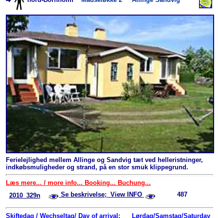
Ferielejlighed mellem Allinge og Sandvig tæt ved helleristninger,
indkøbsmuligheder og strand, på en stor smuk klippegrund.
Læs mere... / more info... Booking... Buchung...
Se beskrivelse; View INFO
487
2010_329n
Skiftedag / Wechseltag/ Day of arrival:
Lørdag/Samstag/Saturday