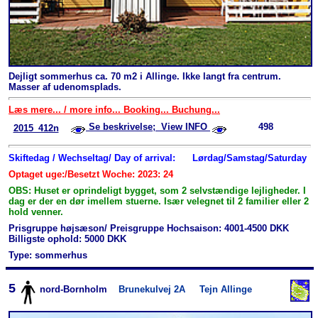
Dejligt sommerhus ca. 70 m2 i Allinge. Ikke langt fra centrum.
Masser af udenomsplads.
Læs mere... / more info... Booking... Buchung...
Se beskrivelse; View INFO
498
2015_412n
Skiftedag / Wechseltag/ Day of arrival:
Lørdag/Samstag/Saturday
Optaget uge:/Besetzt Woche: 2023: 24
OBS: Huset er oprindeligt bygget, som 2 selvstændige lejligheder. I
dag er der en dør imellem stuerne. Især velegnet til 2 familier eller 2
hold venner.
Prisgruppe højsæson/ Preisgruppe Hochsaison: 4001-4500 DKK
Billigste ophold: 5000 DKK
Type: sommerhus
5
nord-Bornholm
Brunekulvej 2A
Tejn Allinge