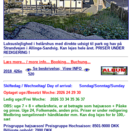
Luksuslejlighed i helårshus med direkte udsigt til park og hav på
Strandvejen i Allinge-Sandvig. Kan lejes hele året. PRISER UNDER
REDIGERING !
Læs mere... / more info... Booking... Buchung...
Se beskrivelse; View INFO
2018_426n
520
Skiftedag / Wechseltag/ Day of arrival:
Sondag/Sonntag/Sunday
Optaget uge:/Besetzt Woche: 2026 24 29 30
Ledig uge:/Frei Woche: 2026 33 34 35 36 37
OBS: uge 7 + 8 + efterårsferie, er at betragte som højsæson + Påske
og pinse. Uge 24, Folkemøde, anden pris. Priser er under redigering
Medbring sengelinned+ håndklæder mm. Kan dog lejes for kr 100,-
sæt
Prisgruppe højsæson/ Preisgruppe Hochsaison: 8501-9000 DKK
Billigste ophold: 7000 DKK