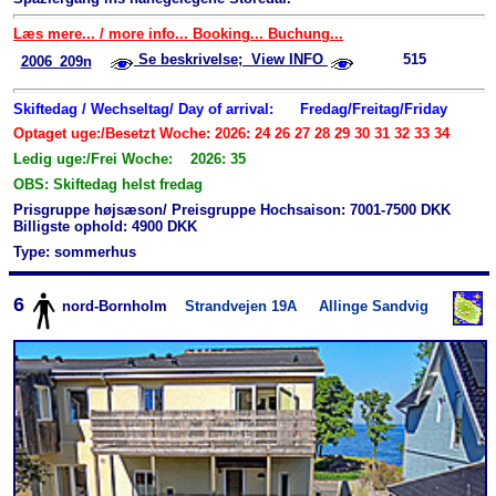
Læs mere... / more info... Booking... Buchung...
Se beskrivelse; View INFO
515
2006_209n
Skiftedag / Wechseltag/ Day of arrival:
Fredag/Freitag/Friday
Optaget uge:/Besetzt Woche: 2026: 24 26 27 28 29 30 31 32 33 34
Ledig uge:/Frei Woche: 2026: 35
OBS: Skiftedag helst fredag
Prisgruppe højsæson/ Preisgruppe Hochsaison: 7001-7500 DKK
Billigste ophold: 4900 DKK
Type: sommerhus
6
nord-Bornholm
Strandvejen 19A
Allinge Sandvig