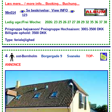
Læs mere... / more info... Booking... Buchung...
Se beskrivelse; View INFO
98n014
123
Ledig uge:/Frei Woche: 2026: 23 25 26 27 27 28 29 32 35 36 37 38
Prisgruppe højsæson/ Preisgruppe Hochsaison: 3001-3500 DKK
Billigste ophold: 3500 DKK
Type: ferielejlighed
4
ost-Bornholm
Borgergade 9
Svaneke
TOP-
ANNONCE