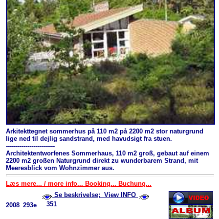
Arkitekttegnet sommerhus på 110 m2 på 2200 m2 stor naturgrund
lige ned til dejlig sandstrand, med havudsigt fra stuen.
-------------------------
Architektentworfenes Sommerhaus, 110 m2 groß, gebaut auf einem
2200 m2 großen Naturgrund direkt zu wunderbarem Strand, mit
Meeresblick vom Wohnzimmer aus.
Læs mere... / more info... Booking... Buchung...
Se beskrivelse; View INFO
351
2008_293e