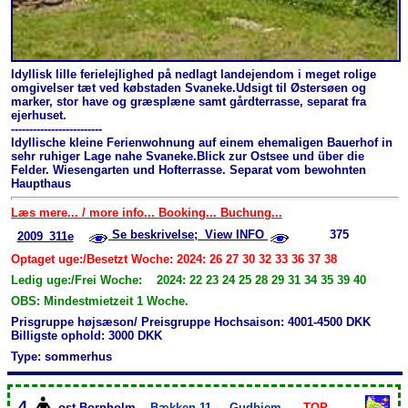
Idyllisk lille ferielejlighed på nedlagt landejendom i meget rolige
omgivelser tæt ved købstaden Svaneke.Udsigt til Østersøen og
marker, stor have og græsplæne samt gårdterrasse, separat fra
ejerhuset.
-------------------------
Idyllische kleine Ferienwohnung auf einem ehemaligen Bauerhof in
sehr ruhiger Lage nahe Svaneke.Blick zur Ostsee und über die
Felder. Wiesengarten und Hofterrasse. Separat vom bewohnten
Haupthaus
Læs mere... / more info... Booking... Buchung...
Se beskrivelse; View INFO
375
2009_311e
Optaget uge:/Besetzt Woche: 2024: 26 27 30 32 33 36 37 38
Ledig uge:/Frei Woche: 2024: 22 23 24 25 28 29 31 34 35 39 40
OBS: Mindestmietzeit 1 Woche.
Prisgruppe højsæson/ Preisgruppe Hochsaison: 4001-4500 DKK
Billigste ophold: 3000 DKK
Type: sommerhus
4
ost-Bornholm
Bækken 11
Gudhjem
TOP-