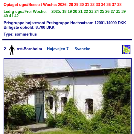
Optaget uge:/Besetzt Woche: 2026: 28 29 30 31 32 33 34 36 37 38
Ledig uge:/Frei Woche: 2025: 18 19 20 21 22 23 24 25 26 27 35 39
40 41 42
Prisgruppe højsæson/ Preisgruppe Hochsaison: 12001-14000 DKK
Billigste ophold: 8.700 DKK
Type: sommerhus
2
ost-Bornholm
Højevejen 7
Svaneke