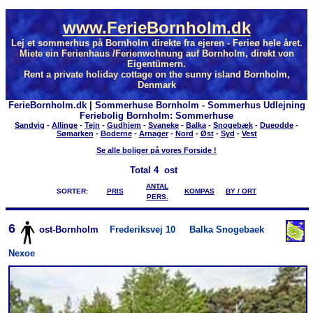
www.FerieBornholm.dk
Lej et sommerhus på Bornholm direkte fra ejeren - Ferieø hele året.
Miete ein Ferienhaus /Ferienwohnung auf Bornholm, direkt von
Eigentümern.
Rent a private holiday cottage on the sunny island Bornholm,
Denmark
FerieBornholm.dk | Sommerhuse Bornholm - Sommerhus Udlejning
Feriebolig Bornholm: Sommerhuse
Sandvig
-
Allinge
-
Tejn
-
Gudhjem
-
Svaneke
-
Balka
-
Snogebæk
-
Dueodde
-
Sømarken
-
Boderne
-
Arnager
-
Nord
-
Øst
-
Syd
-
Vest
Se alle boliger på vores Forside !
Total
4 ost
ANTAL
SORTER:
PRIS
KOMPAS
BY / ORT
PERS.
6
ost-Bornholm
Frederiksvej 10
Balka Snogebaek
Nexoe