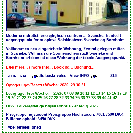
Moderne indrettet ferielejlighed i centrum af Svaneke. Et ideelt
udgangspunkt for at opleve Solskinsbyen Svaneke og Bornholm
-------------------------
Vollkommen neu eingerichtete Wohnung, Zentral gelegen mitten
in Svaneke. Will man die Sonnenscheinstadt Svaneke und
Bornholm erleben ist diese Wohnung der ideale Ausgangspunkt.
Læs mere... / more info... Booking... Buchung...
Se beskrivelse; View INFO
216
2004_163e
Optaget uge:/Besetzt Woche: 2026: 29 30 31
Ledig uge:/Frei Woche: 2026: 07 08 09 10 11 12 13 14 15 16 17 18
19 20 21 22 23 24 25 26 27 28 32 33 34 35 36 37 38 39 40 41 42
OBS: Folkemødeuge højsæsonpris - er ledig 2026
Prisgruppe højsæson/ Preisgruppe Hochsaison: 7001-7500 DKK
Billigste ophold: 3450 DKK
Type: ferielejlighed