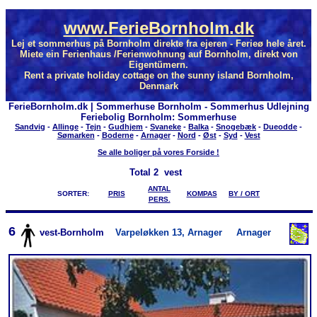
www.FerieBornholm.dk
Lej et sommerhus på Bornholm direkte fra ejeren - Ferieø hele året.
Miete ein Ferienhaus /Ferienwohnung auf Bornholm, direkt von
Eigentümern.
Rent a private holiday cottage on the sunny island Bornholm,
Denmark
FerieBornholm.dk | Sommerhuse Bornholm - Sommerhus Udlejning
Feriebolig Bornholm: Sommerhuse
Sandvig
-
Allinge
-
Tejn
-
Gudhjem
-
Svaneke
-
Balka
-
Snogebæk
-
Dueodde
-
Sømarken
-
Boderne
-
Arnager
-
Nord
-
Øst
-
Syd
-
Vest
Se alle boliger på vores Forside !
Total
2 vest
ANTAL
SORTER:
PRIS
KOMPAS
BY / ORT
PERS.
6
vest-Bornholm
Varpeløkken 13, Arnager
Arnager