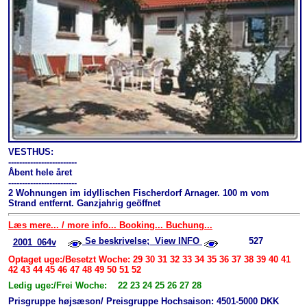
VESTHUS:
-------------------------
Åbent hele året
-------------------------
2 Wohnungen im idyllischen Fischerdorf Arnager. 100 m vom
Strand entfernt. Ganzjahrig geöffnet
Læs mere... / more info... Booking... Buchung...
Se beskrivelse; View INFO
527
2001_064v
Optaget uge:/Besetzt Woche: 29 30 31 32 33 34 35 36 37 38 39 40 41
42 43 44 45 46 47 48 49 50 51 52
Ledig uge:/Frei Woche: 22 23 24 25 26 27 28
Prisgruppe højsæson/ Preisgruppe Hochsaison: 4501-5000 DKK