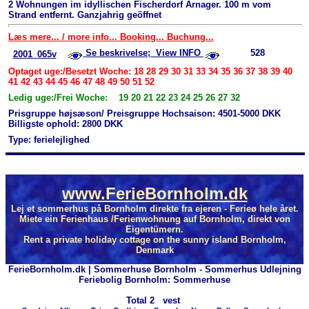
2 Wohnungen im idyllischen Fischerdorf Arnager. 100 m vom
Strand entfernt. Ganzjahrig geöffnet
Læs mere... / more info... Booking... Buchung...
Se beskrivelse; View INFO
528
2001_065v
Optaget uge:/Besetzt Woche: 18 28 29 30 31 33 34 35 36 37 38 39 40
41 42 43 44 45 46 47 48 49 50 51 52
Ledig uge:/Frei Woche: 19 20 21 22 23 24 25 26 27 32
Prisgruppe højsæson/ Preisgruppe Hochsaison: 4501-5000 DKK
Billigste ophold: 2800 DKK
Type: ferielejlighed
www.FerieBornholm.dk
Lej et sommerhus på Bornholm direkte fra ejeren - Ferieø hele året.
Miete ein Ferienhaus /Ferienwohnung auf Bornholm, direkt von
Eigentümern.
Rent a private holiday cottage on the sunny island Bornholm,
Denmark
FerieBornholm.dk | Sommerhuse Bornholm - Sommerhus Udlejning
Feriebolig Bornholm: Sommerhuse
Total
2 vest