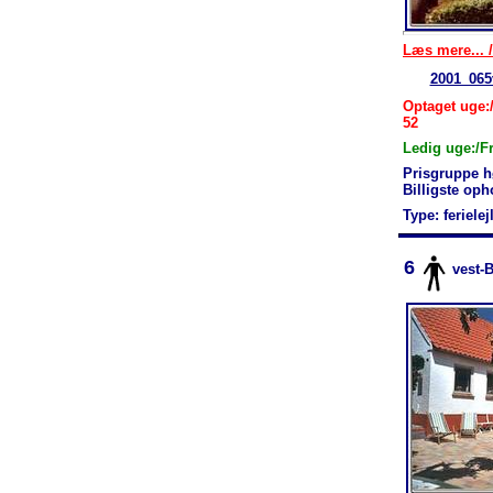
Læs mere... /
2001_065
Optaget uge:/
52
Ledig uge:/F
Prisgruppe h
Billigste op
Type: feriele
6
vest-