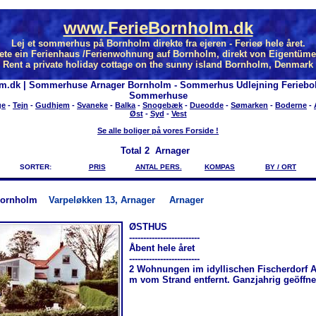
www.FerieBornholm.dk
Lej et sommerhus på Bornholm direkte fra ejeren - Ferieø hele året.
ete ein Ferienhaus /Ferienwohnung auf Bornholm, direkt von Eigentüme
Rent a private holiday cottage on the sunny island Bornholm, Denmark
m.dk | Sommerhuse Arnager Bornholm - Sommerhus Udlejning Feriebo
Sommerhuse
ge
-
Tejn
-
Gudhjem
-
Svaneke
-
Balka
-
Snogebæk
-
Dueodde
-
Sømarken
-
Boderne
-
Øst
-
Syd
-
Vest
Se alle boliger på vores Forside !
Total
2 Arnager
SORTER:
PRIS
ANTAL PERS.
KOMPAS
BY / ORT
Bornholm
Varpeløkken 13, Arnager
Arnager
ØSTHUS
-------------------------
Åbent hele året
-------------------------
2 Wohnungen im idyllischen Fischerdorf A
m vom Strand entfernt. Ganzjahrig geöffne