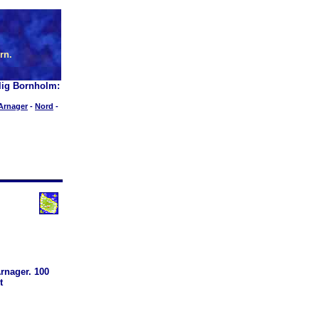
rn.
lig Bornholm:
Arnager
-
Nord
-
rnager. 100
t