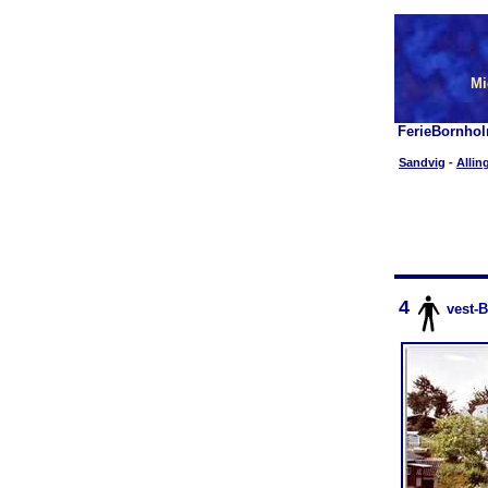
Mi
FerieBornhol
Sandvig
-
Allin
4
vest-