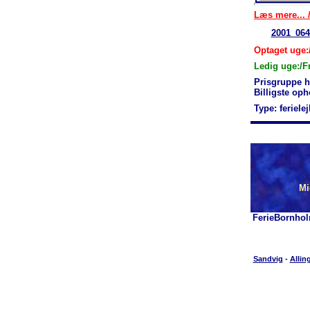
Læs mere... /
2001_064
Optaget uge:/
Ledig uge:/F
Prisgruppe 
Billigste op
Type: feriele
Mi
FerieBornhol
Sandvig
-
Allin