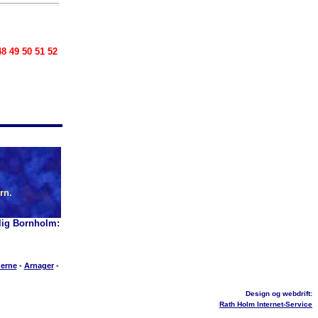
48 49 50 51 52
rn.
lig Bornholm:
erne
-
Arnager
-
Design og webdrift:
Rath Holm Internet-Service