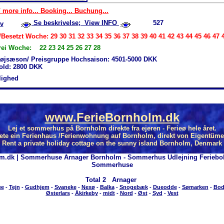
 more info... Booking... Buchung...
Se beskrivelse; View INFO
527
v
Besetzt Woche: 29 30 31 32 33 34 35 36 37 38 39 40 41 42 43 44 45 46 47 
rei Woche: 22 23 24 25 26 27 28
højsæson/ Preisgruppe Hochsaison: 4501-5000 DKK
hold: 2800 DKK
jlighed
www.FerieBornholm.dk
Lej et sommerhus på Bornholm direkte fra ejeren - Ferieø hele året.
ete ein Ferienhaus /Ferienwohnung auf Bornholm, direkt von Eigentüme
Rent a private holiday cottage on the sunny island Bornholm, Denmark
m.dk | Sommerhuse Arnager Bornholm - Sommerhus Udlejning Feriebo
Sommerhuse
Total
2 Arnager
ge
-
Tejn
-
Gudhjem
-
Svaneke
-
Nexø
-
Balka
-
Snogebæk
-
Dueodde
-
Sømarken
-
Bod
Østerlars
-
Åkirkeby
-
midt
-
Nord
-
Øst
-
Syd
-
Vest