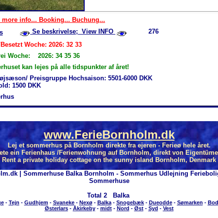
 more info... Booking... Buchung...
Se beskrivelse; View INFO
276
s
/Besetzt Woche: 2026: 32 33
rei Woche: 2026: 34 35 36
uset kan lejes på alle tidspunkter af året!
øjsæson/ Preisgruppe Hochsaison: 5501-6000 DKK
hold: 1500 DKK
rhus
www.FerieBornholm.dk
Lej et sommerhus på Bornholm direkte fra ejeren - Ferieø hele året.
ete ein Ferienhaus /Ferienwohnung auf Bornholm, direkt von Eigentüme
Rent a private holiday cottage on the sunny island Bornholm, Denmark
lm.dk | Sommerhuse Balka Bornholm - Sommerhus Udlejning Feriebol
Sommerhuse
Total
2 Balka
ge
-
Tejn
-
Gudhjem
-
Svaneke
-
Nexø
-
Balka
-
Snogebæk
-
Dueodde
-
Sømarken
-
Bod
Østerlars
-
Åkirkeby
-
midt
-
Nord
-
Øst
-
Syd
-
Vest