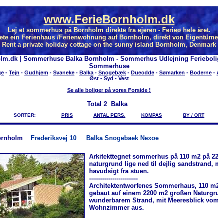
www.FerieBornholm.dk
Lej et sommerhus på Bornholm direkte fra ejeren - Ferieø hele året.
ete ein Ferienhaus /Ferienwohnung auf Bornholm, direkt von Eigentüme
Rent a private holiday cottage on the sunny island Bornholm, Denmark
lm.dk | Sommerhuse Balka Bornholm - Sommerhus Udlejning Feriebol
Sommerhuse
ge
-
Tejn
-
Gudhjem
-
Svaneke
-
Balka
-
Snogebæk
-
Dueodde
-
Sømarken
-
Boderne
-
Øst
-
Syd
-
Vest
Se alle boliger på vores Forside !
Total
2 Balka
SORTER:
PRIS
ANTAL PERS.
KOMPAS
BY / ORT
ornholm
Frederiksvej 10
Balka Snogebaek Nexoe
Arkitekttegnet sommerhus på 110 m2 på 22
naturgrund lige ned til dejlig sandstrand,
havudsigt fra stuen.
-------------------------
Architektentworfenes Sommerhaus, 110 m2
gebaut auf einem 2200 m2 großen Naturgru
wunderbarem Strand, mit Meeresblick vo
Wohnzimmer aus.