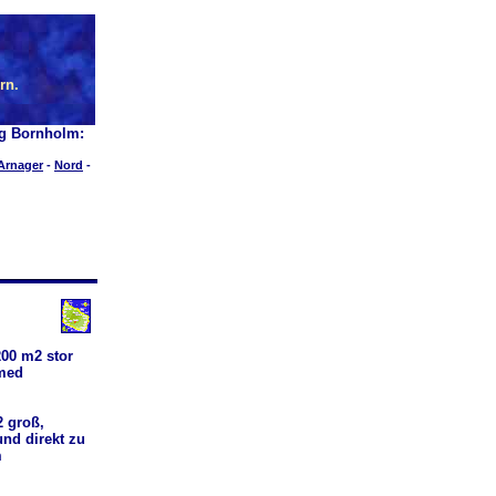
rn.
ig Bornholm:
Arnager
-
Nord
-
00 m2 stor
 med
 groß,
nd direkt zu
m