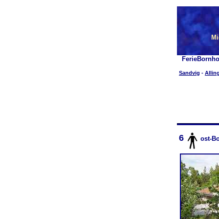
Mi
FerieBornho
Sandvig
-
Allin
6
ost-B