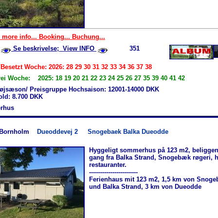
 more info... Booking... Buchung...
Se beskrivelse; View INFO
351
Besetzt Woche: 2026: 28 29 30 31 32 33 34 36 37 38
rei Woche: 2025: 18 19 20 21 22 23 24 25 26 27 35 39 40 41 42
øjsæson/ Preisgruppe Hochsaison: 12001-14000 DKK
old: 8.700 DKK
rhus
-Bornholm
Dueoddevej 2
Snogebaek Balka Dueodde
Hyggeligt sommerhus på 123 m2, beliggen
gang fra Balka Strand, Snogebæk røgeri, 
restauranter.
-------------------------
Ferienhaus mit 123 m2, 1,5 km von Snog
und Balka Strand, 3 km von Dueodde