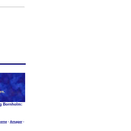
rn.
ig Bornholm:
erne
-
Arnager
-