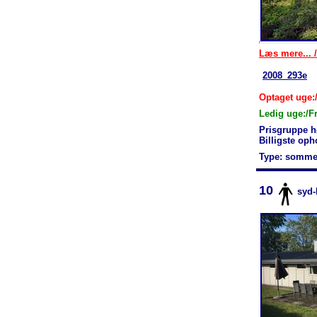
Læs mere... /
2008_293e
Optaget uge:/
Ledig uge:/F
Prisgruppe h
Billigste oph
Type: somme
10
syd