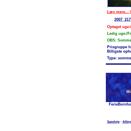
Læs mere... /
2007_217
Optaget uge:
Ledig uge:/F
OBS: Sommerh
Prisgruppe h
Billigste op
Type: somme
Mi
FerieBornho
Sandvig
-
Allin