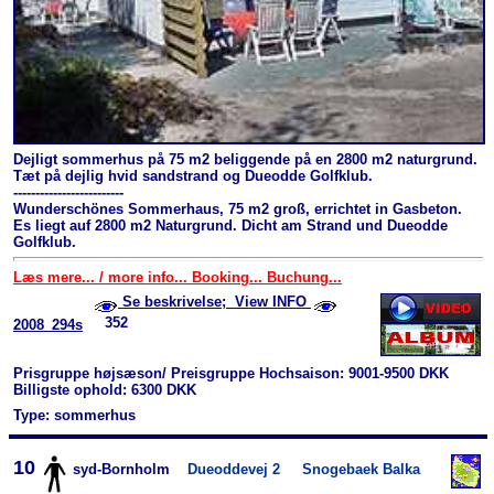
Dejligt sommerhus på 75 m2 beliggende på en 2800 m2 naturgrund.
Tæt på dejlig hvid sandstrand og Dueodde Golfklub.
-------------------------
Wunderschönes Sommerhaus, 75 m2 groß, errichtet in Gasbeton.
Es liegt auf 2800 m2 Naturgrund. Dicht am Strand und Dueodde
Golfklub.
Læs mere... / more info... Booking... Buchung...
Se beskrivelse; View INFO
352
2008_294s
Prisgruppe højsæson/ Preisgruppe Hochsaison: 9001-9500 DKK
Billigste ophold: 6300 DKK
Type: sommerhus
10
syd-Bornholm
Dueoddevej 2
Snogebaek Balka