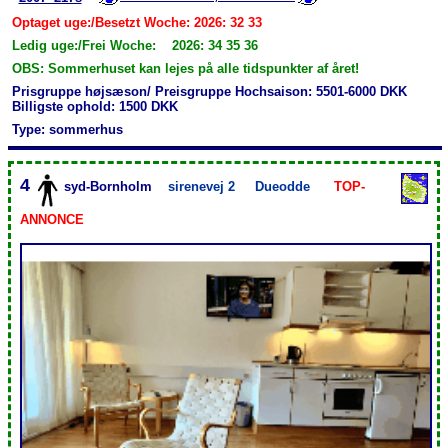
Optaget uge:/Besetzt Woche: 2026: 32 33
Ledig uge:/Frei Woche: 2026: 34 35 36
OBS: Sommerhuset kan lejes på alle tidspunkter af året!
Prisgruppe højsæson/ Preisgruppe Hochsaison: 5501-6000 DKK
Billigste ophold: 1500 DKK
Type: sommerhus
4
syd-Bornholm
sirenevej 2
Dueodde
TOP-
ANNONCE