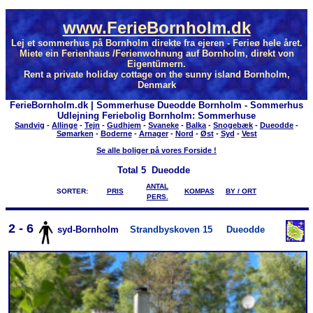
www.FerieBornholm.dk
Lej et sommerhus på Bornholm direkte fra ejeren - Ferieø hele året.
Miete ein Ferienhaus /Ferienwohnung auf Bornholm, direkt von
Eigentümern.
Rent a private holiday cottage on the sunny island Bornholm,
Denmark
FerieBornholm.dk | Sommerhuse Dueodde Bornholm - Sommerhus
Udlejning Feriebolig Bornholm: Sommerhuse
Sandvig
-
Allinge
-
Tejn
-
Gudhjem
-
Svaneke
-
Balka
-
Snogebæk
-
Dueodde
-
Sømarken
-
Boderne
-
Arnager
-
Nord
-
Øst
-
Syd
-
Vest
Se alle boliger på vores Forside !
Total
5 Dueodde
ANTAL
SORTER:
PRIS
KOMPAS
BY / ORT
PERS.
2 - 6
syd-Bornholm
Strandbyskoven 15
Dueodde