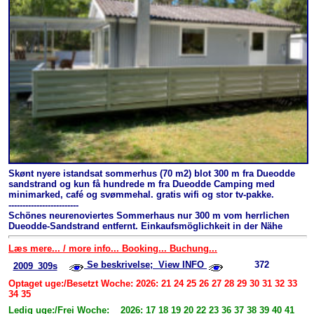
Skønt nyere istandsat sommerhus (70 m2) blot 300 m fra Dueodde
sandstrand og kun få hundrede m fra Dueodde Camping med
minimarked, café og svømmehal. gratis wifi og stor tv-pakke.
-------------------------
Schönes neurenoviertes Sommerhaus nur 300 m vom herrlichen
Dueodde-Sandstrand entfernt. Einkaufsmöglichkeit in der Nähe
Læs mere... / more info... Booking... Buchung...
Se beskrivelse; View INFO
372
2009_309s
Optaget uge:/Besetzt Woche: 2026: 21 24 25 26 27 28 29 30 31 32 33
34 35
Ledig uge:/Frei Woche: 2026: 17 18 19 20 22 23 36 37 38 39 40 41