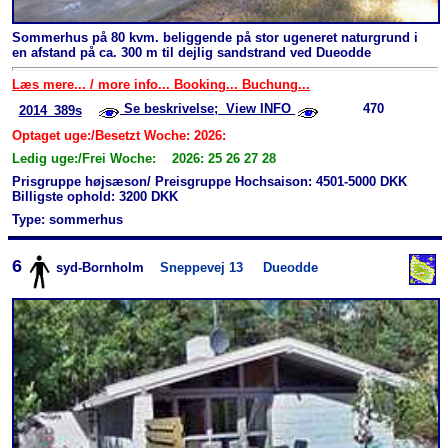
Sommerhus på 80 kvm. beliggende på stor ugeneret naturgrund i
en afstand på ca. 300 m til dejlig sandstrand ved Dueodde
Læs mere... / more info... Booking... Buchung...
Se beskrivelse; View INFO
470
2014_389s
Optaget uge:/Besetzt Woche: 2026:
Ledig uge:/Frei Woche: 2026: 25 26 27 28
Prisgruppe højsæson/ Preisgruppe Hochsaison: 4501-5000 DKK
Billigste ophold: 3200 DKK
Type: sommerhus
6
syd-Bornholm
Sneppevej 13
Dueodde