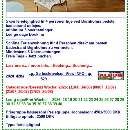
Skøn ferielejlighed til 4 personer lige ved Bornholms bedste
badestrand udlejes.
minimum 3 overnatninger
Ledige dage Book nu
-------------------------
Schöne Ferienwohnung für 4 Personen direkt am besten
Badestrand Bornholms zu vermieten.
Mindestens 3 Übernachtungen .
Freie Tage - Jetzt buchen.
Læs mere... / more info... Booking... Buchung...
Se beskrivelse; View INFO
2024_428s
529
Optaget uge:/Besetzt Woche: 2026: (11/06_14/06) (08/07_13/07)
(21/07_30/07) (17/08_20/08)
Ledig uge:/Frei Woche: 2026: 18 19 20 21 22 23 24 25 26 27 28 29
30 31 32 33 34 35 36 37 38 39 40
Prisgruppe højsæson/ Preisgruppe Hochsaison: 4501-5000 DKK
Billigste ophold: 2500 DKK
Type: ferielejlighed