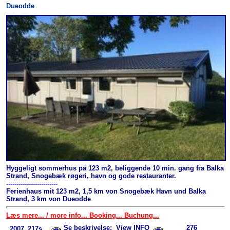
Dueodde
Hyggeligt sommerhus på 123 m2, beliggende 10 min. gang fra Balka
Strand, Snogebæk røgeri, havn og gode restauranter.
-------------------------
Ferienhaus mit 123 m2, 1,5 km von Snogebæk Havn und Balka
Strand, 3 km von Dueodde
Læs mere... / more info... Booking... Buchung...
Se beskrivelse; View INFO
276
2007_217s