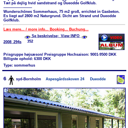
Tæt på dejlig hvid sandstrand og Dueodde Golfklub.
-------------------------
Wunderschönes Sommerhaus, 75 m2 groß, errichtet in Gasbeton.
Es liegt auf 2800 m2 Naturgrund. Dicht am Strand und Dueodde
Golfklub.
Læs mere... / more info... Booking... Buchung...
Se beskrivelse; View INFO
352
2008_294s
Prisgruppe højsæson/ Preisgruppe Hochsaison: 9001-9500 DKK
Billigste ophold: 6300 DKK
Type: sommerhus
6
syd-Bornholm
Aspesgårdsskoven 24
Dueodde