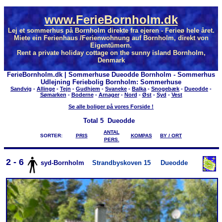
www.FerieBornholm.dk
Lej et sommerhus på Bornholm direkte fra ejeren - Ferieø hele året.
Miete ein Ferienhaus /Ferienwohnung auf Bornholm, direkt von
Eigentümern.
Rent a private holiday cottage on the sunny island Bornholm,
Denmark
FerieBornholm.dk | Sommerhuse Dueodde Bornholm - Sommerhus
Udlejning Feriebolig Bornholm: Sommerhuse
Sandvig
-
Allinge
-
Tejn
-
Gudhjem
-
Svaneke
-
Balka
-
Snogebæk
-
Dueodde
-
Sømarken
-
Boderne
-
Arnager
-
Nord
-
Øst
-
Syd
-
Vest
Se alle boliger på vores Forside !
Total
5 Dueodde
ANTAL
SORTER:
PRIS
KOMPAS
BY / ORT
PERS.
2 - 6
syd-Bornholm
Strandbyskoven 15
Dueodde