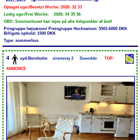
Optaget uge:/Besetzt Woche: 2026: 32 33
Ledig uge:/Frei Woche: 2026: 34 35 36
OBS: Sommerhuset kan lejes på alle tidspunkter af året!
Prisgruppe højsæson/ Preisgruppe Hochsaison: 5501-6000 DKK
Billigste ophold: 1500 DKK
Type: sommerhus
4
syd-Bornholm
sirenevej 2
Dueodde
TOP-
ANNONCE