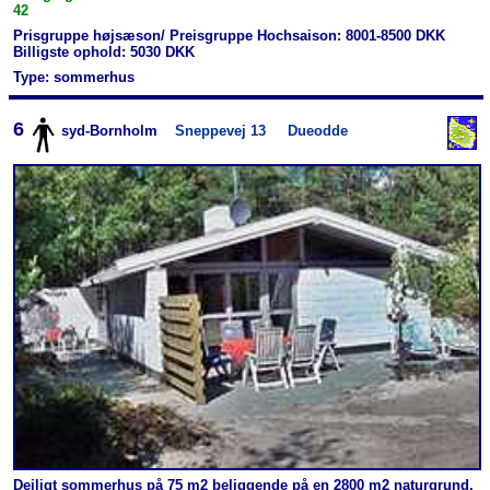
42
Prisgruppe højsæson/ Preisgruppe Hochsaison: 8001-8500 DKK
Billigste ophold: 5030 DKK
Type: sommerhus
6
syd-Bornholm
Sneppevej 13
Dueodde
Dejligt sommerhus på 75 m2 beliggende på en 2800 m2 naturgrund.