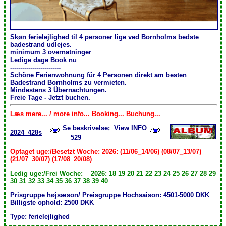
Skøn ferielejlighed til 4 personer lige ved Bornholms bedste
badestrand udlejes.
minimum 3 overnatninger
Ledige dage Book nu
-------------------------
Schöne Ferienwohnung für 4 Personen direkt am besten
Badestrand Bornholms zu vermieten.
Mindestens 3 Übernachtungen .
Freie Tage - Jetzt buchen.
Læs mere... / more info... Booking... Buchung...
Se beskrivelse; View INFO
2024_428s
529
Optaget uge:/Besetzt Woche: 2026: (11/06_14/06) (08/07_13/07)
(21/07_30/07) (17/08_20/08)
Ledig uge:/Frei Woche: 2026: 18 19 20 21 22 23 24 25 26 27 28 29
30 31 32 33 34 35 36 37 38 39 40
Prisgruppe højsæson/ Preisgruppe Hochsaison: 4501-5000 DKK
Billigste ophold: 2500 DKK
Type: ferielejlighed