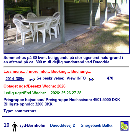
Sommerhus på 80 kvm. beliggende på stor ugeneret naturgrund i
en afstand på ca. 300 m til dejlig sandstrand ved Dueodde
Læs mere... / more info... Booking... Buchung...
Se beskrivelse; View INFO
470
2014_389s
Optaget uge:/Besetzt Woche: 2026:
Ledig uge:/Frei Woche: 2026: 25 26 27 28
Prisgruppe højsæson/ Preisgruppe Hochsaison: 4501-5000 DKK
Billigste ophold: 3200 DKK
Type: sommerhus
10
syd-Bornholm
Dueoddevej 2
Snogebaek Balka