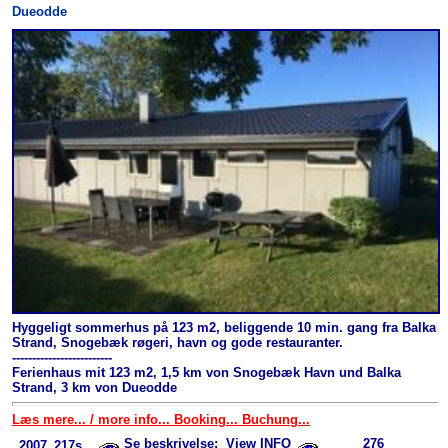
Dueodde
Hyggeligt sommerhus på 123 m2, beliggende 10 min. gang fra Balka
Strand, Snogebæk røgeri, havn og gode restauranter.
-------------------------
Ferienhaus mit 123 m2, 1,5 km von Snogebæk Havn und Balka
Strand, 3 km von Dueodde
Læs mere... / more info... Booking... Buchung...
Se beskrivelse; View INFO
276
2007_217s