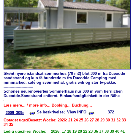
Skønt nyere istandsat sommerhus (70 m2) blot 300 m fra Dueodde
sandstrand og kun få hundrede m fra Dueodde Camping med
minimarked, café og svømmehal. gratis wifi og stor tv-pakke.
-------------------------
Schönes neurenoviertes Sommerhaus nur 300 m vom herrlichen
Dueodde-Sandstrand entfernt. Einkaufsmöglichkeit in der Nähe
Læs mere... / more info... Booking... Buchung...
Se beskrivelse; View INFO
372
2009_309s
Optaget uge:/Besetzt Woche: 2026: 21 24 25 26 27 28 29 30 31 32 33
34 35
Ledig uge:/Frei Woche: 2026: 17 18 19 20 22 23 36 37 38 39 40 41