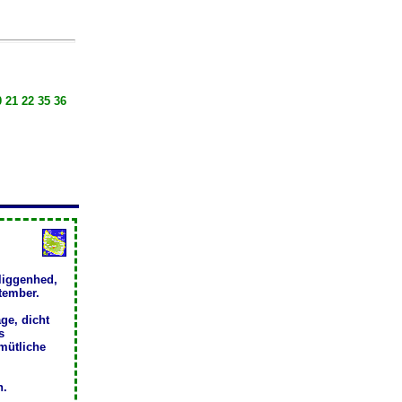
 21 22 35 36
liggenhed,
ptember.
ge, dicht
s
mütliche
h.