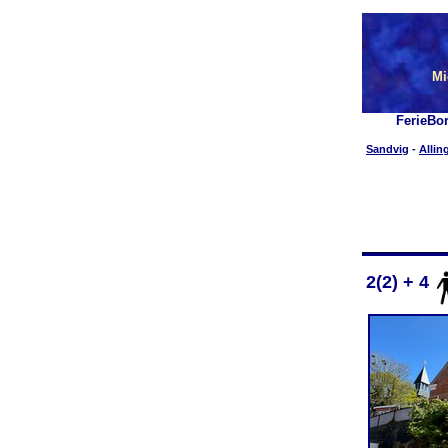
Mi
FerieBo
Sandvig
-
Allin
2(2) + 4