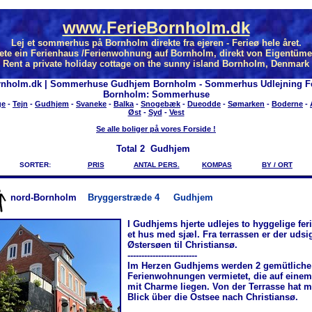
www.FerieBornholm.dk
Lej et sommerhus på Bornholm direkte fra ejeren - Ferieø hele året.
ete ein Ferienhaus /Ferienwohnung auf Bornholm, direkt von Eigentüme
Rent a private holiday cottage on the sunny island Bornholm, Denmark
rnholm.dk | Sommerhuse Gudhjem Bornholm - Sommerhus Udlejning Fe
Bornholm: Sommerhuse
ge
-
Tejn
-
Gudhjem
-
Svaneke
-
Balka
-
Snogebæk
-
Dueodde
-
Sømarken
-
Boderne
-
Øst
-
Syd
-
Vest
Se alle boliger på vores Forside !
Total
2 Gudhjem
SORTER:
PRIS
ANTAL PERS.
KOMPAS
BY / ORT
nord-Bornholm
Bryggerstræde 4
Gudhjem
I Gudhjems hjerte udlejes to hyggelige feri
et hus med sjæl. Fra terrassen er der udsi
Østersøen til Christiansø.
-------------------------
Im Herzen Gudhjems werden 2 gemütliche
Ferienwohnungen vermietet, die auf eine
mit Charme liegen. Von der Terrasse hat 
Blick über die Ostsee nach Christiansø.