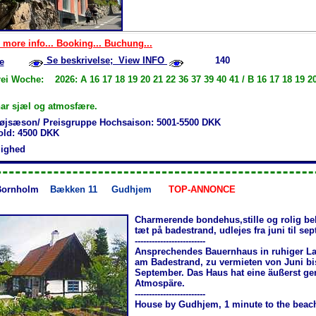
 more info... Booking... Buchung...
Se beskrivelse; View INFO
140
e
ei Woche: 2026: A 16 17 18 19 20 21 22 36 37 39 40 41 / B 16 17 18 19 20
ar sjæl og atmosfære.
øjsæson/ Preisgruppe Hochsaison: 5001-5500 DKK
hold: 4500 DKK
jlighed
Bornholm
Bækken 11
Gudhjem
TOP-ANNONCE
Charmerende bondehus,stille og rolig be
tæt på badestrand, udlejes fra juni til se
-------------------------
Ansprechendes Bauernhaus in ruhiger La
am Badestrand, zu vermieten von Juni bi
September. Das Haus hat eine äußerst ge
Atmospäre.
-------------------------
House by Gudhjem, 1 minute to the beac