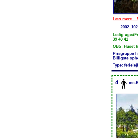
Læs mere... /
2002_102
Ledig uge:/Fr
39 40 41
OBS: Huset h
Prisgruppe h
Billigste op
Type: feriele
4
ost-