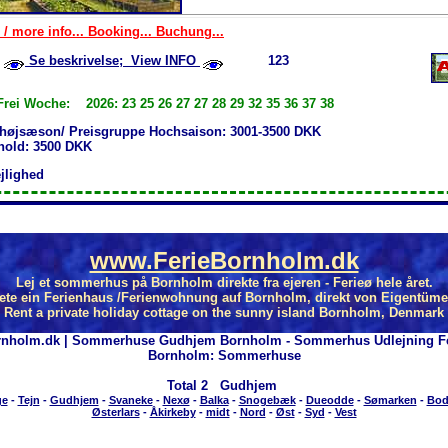
 / more info... Booking... Buchung...
Se beskrivelse; View INFO
123
Frei Woche: 2026: 23 25 26 27 27 28 29 32 35 36 37 38
 højsæson/ Preisgruppe Hochsaison: 3001-3500 DKK
phold: 3500 DKK
ejlighed
www.FerieBornholm.dk
Lej et sommerhus på Bornholm direkte fra ejeren - Ferieø hele året.
ete ein Ferienhaus /Ferienwohnung auf Bornholm, direkt von Eigentüme
Rent a private holiday cottage on the sunny island Bornholm, Denmark
rnholm.dk | Sommerhuse Gudhjem Bornholm - Sommerhus Udlejning Fe
Bornholm: Sommerhuse
Total
2 Gudhjem
ge
-
Tejn
-
Gudhjem
-
Svaneke
-
Nexø
-
Balka
-
Snogebæk
-
Dueodde
-
Sømarken
-
Bod
Østerlars
-
Åkirkeby
-
midt
-
Nord
-
Øst
-
Syd
-
Vest