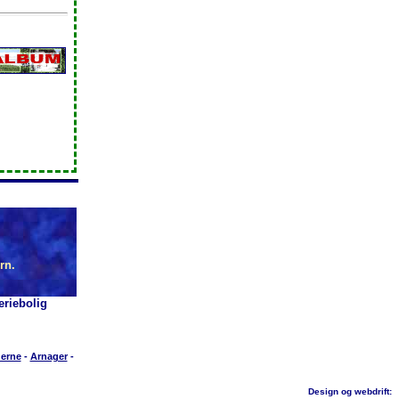
rn.
riebolig
erne
-
Arnager
-
Design og webdrift: