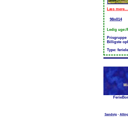
Læs mere...
98n014
Ledig uge:/
Prisgruppe
Billigste o
Type: feriel
Mi
FerieBo
Sandvig
-
Allin