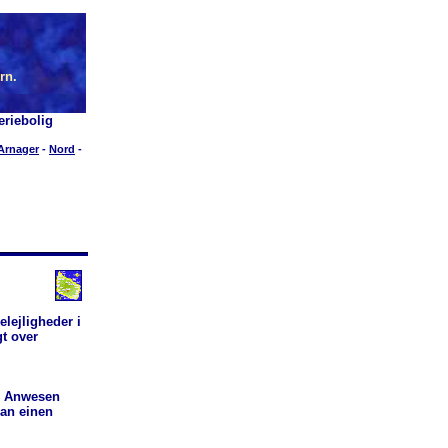
rn.
riebolig
Arnager
-
Nord
-
elejligheder i
gt over
m Anwesen
man einen