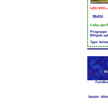
Læs mere...
98n014
Ledig uge:/
Prisgruppe
Billigste o
Type: feriel
Mi
FerieBo
Sandvig
-
Allin