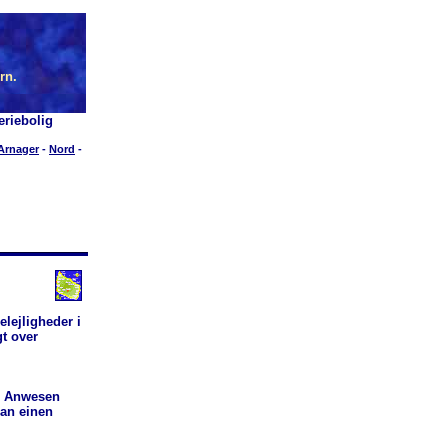
rn.
riebolig
Arnager
-
Nord
-
elejligheder i
gt over
m Anwesen
man einen