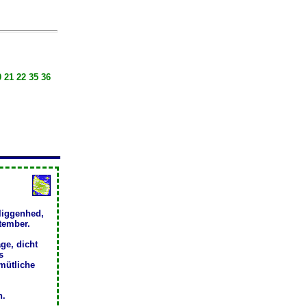
 21 22 35 36
liggenhed,
ptember.
ge, dicht
s
mütliche
h.