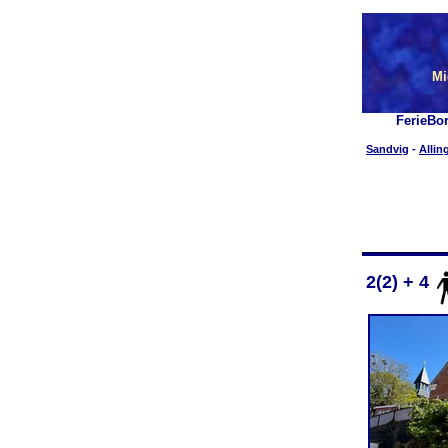
Mi
FerieBo
Sandvig
-
Allin
2(2) + 4