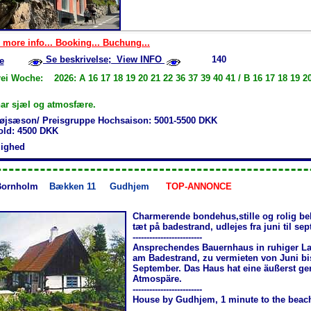
 more info... Booking... Buchung...
Se beskrivelse; View INFO
140
e
ei Woche: 2026: A 16 17 18 19 20 21 22 36 37 39 40 41 / B 16 17 18 19 20
ar sjæl og atmosfære.
øjsæson/ Preisgruppe Hochsaison: 5001-5500 DKK
hold: 4500 DKK
jlighed
Bornholm
Bækken 11
Gudhjem
TOP-ANNONCE
Charmerende bondehus,stille og rolig be
tæt på badestrand, udlejes fra juni til se
-------------------------
Ansprechendes Bauernhaus in ruhiger La
am Badestrand, zu vermieten von Juni bi
September. Das Haus hat eine äußerst ge
Atmospäre.
-------------------------
House by Gudhjem, 1 minute to the beac