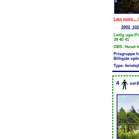
Læs mere... /
2002_102
Ledig uge:/Fr
39 40 41
OBS: Huset h
Prisgruppe h
Billigste op
Type: feriele
4
ost-