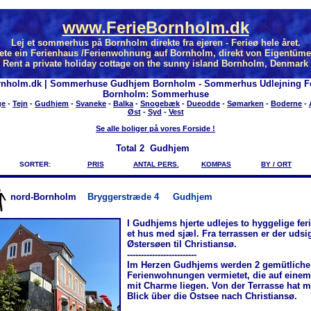
www.FerieBornholm.dk
Lej et sommerhus på Bornholm direkte fra ejeren - Ferieø hele året.
ete ein Ferienhaus /Ferienwohnung auf Bornholm, direkt von Eigentüme
Rent a private holiday cottage on the sunny island Bornholm, Denmark
rnholm.dk | Sommerhuse Gudhjem Bornholm - Sommerhus Udlejning Fe
Bornholm: Sommerhuse
ge
-
Tejn
-
Gudhjem
-
Svaneke
-
Balka
-
Snogebæk
-
Dueodde
-
Sømarken
-
Boderne
-
Øst
-
Syd
-
Vest
Se alle boliger på vores Forside !
Total
2 Gudhjem
SORTER:
PRIS
ANTAL PERS.
KOMPAS
BY / ORT
nord-Bornholm
Bryggerstræde 4
Gudhjem
I Gudhjems hjerte udlejes to hyggelige feri
et hus med sjæl. Fra terrassen er der udsi
Østersøen til Christiansø.
-------------------------
Im Herzen Gudhjems werden 2 gemütliche
Ferienwohnungen vermietet, die auf eine
mit Charme liegen. Von der Terrasse hat 
Blick über die Ostsee nach Christiansø.