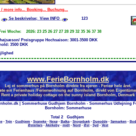
 / more info... Booking... Buchung...
Se beskrivelse; View INFO
123
Frei Woche: 2026: 23 25 26 27 27 28 29 32 35 36 37 38
 højsæson/ Preisgruppe Hochsaison: 3001-3500 DKK
phold: 3500 DKK
ejlighed
www.FerieBornholm.dk
Lej et sommerhus på Bornholm direkte fra ejeren - Ferieø hele året.
ete ein Ferienhaus /Ferienwohnung auf Bornholm, direkt von Eigentüme
Rent a private holiday cottage on the sunny island Bornholm, Denmark
rnholm.dk | Sommerhuse Gudhjem Bornholm - Sommerhus Udlejning Fe
Bornholm: Sommerhuse
Total
2 Gudhjem
ge
-
Tejn
-
Gudhjem
-
Svaneke
-
Nexø
-
Balka
-
Snogebæk
-
Dueodde
-
Sømarken
-
Bod
Østerlars
-
Åkirkeby
-
midt
-
Nord
-
Øst
-
Syd
-
Vest