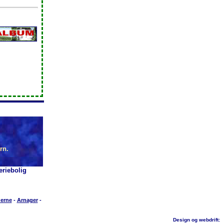
rn.
riebolig
erne
-
Arnager
-
Design og webdrift: