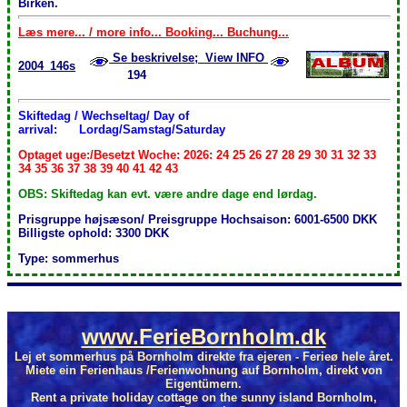
Birken.
Læs mere... / more info... Booking... Buchung...
Se beskrivelse; View INFO
2004_146s
194
Skiftedag / Wechseltag/ Day of
arrival:
Lordag/Samstag/Saturday
Optaget uge:/Besetzt Woche: 2026: 24 25 26 27 28 29 30 31 32 33
34 35 36 37 38 39 40 41 42 43
OBS: Skiftedag kan evt. være andre dage end lørdag.
Prisgruppe højsæson/ Preisgruppe Hochsaison: 6001-6500 DKK
Billigste ophold: 3300 DKK
Type: sommerhus
www.FerieBornholm.dk
Lej et sommerhus på Bornholm direkte fra ejeren - Ferieø hele året.
Miete ein Ferienhaus /Ferienwohnung auf Bornholm, direkt von
Eigentümern.
Rent a private holiday cottage on the sunny island Bornholm,