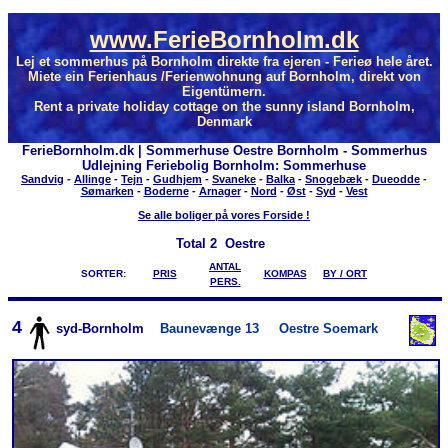
www.FerieBornholm.dk
Lej et sommerhus på Bornholm direkte fra ejeren - Ferieø hele året.
Miete ein Ferienhaus /Ferienwohnung auf Bornholm, direkt von
Eigentümern.
Rent a private holiday cottage on the sunny island Bornholm,
Denmark
FerieBornholm.dk | Sommerhuse Oestre Bornholm - Sommerhus
Udlejning Feriebolig Bornholm: Sommerhuse
Sandvig
-
Allinge
-
Tejn
-
Gudhjem
-
Svaneke
-
Balka
-
Snogebæk
-
Dueodde
-
Sømarken
-
Boderne
-
Arnager
-
Nord
-
Øst
-
Syd
-
Vest
Se alle boliger på vores Forside !
Total
2 Oestre
ANTAL
SORTER:
PRIS
KOMPAS
BY / ORT
PERS.
4
syd-Bornholm
Baunevænge 13
Oestre Soemark