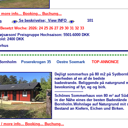
 more info... Booking... Buchung...
Se beskrivelse; View INFO
101
s
Besetzt Woche: 2026: 24 25 26 27 29 30 31 32 33
øjsæson/ Preisgruppe Hochsaison: 5501-6000 DKK
hold: 2400 DKK
rhus
Bornholm
Poserekrogen 35
Oestre Soemark
TOP-ANNONCE
Dejligt sommerhus på 80 m2 på Sydborn
nærheden af en af de bedste
badestrande. Beliggende på naturgrund 
bevoksning af fyr, eg og birk.
-------------------------
Schönes Sommerhaus von 80 m² auf Sü
in der Nähe eines der besten Badestände
Bornholm.Wohnlage auf Naturgrund mit 
Bestand an Kiefern, Eichen und Birken.
 / more info... Booking... Buchung...