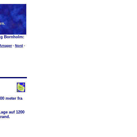
rn.
ig Bornholm:
Arnager
-
Nord
-
00 meter fra
Lage auf 1200
rand.