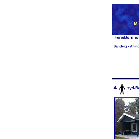
Mi
FerieBornho
Sandvig
-
Allin
4
syd-B