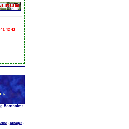
 41 42 43
rn.
ig Bornholm:
erne
-
Arnager
-