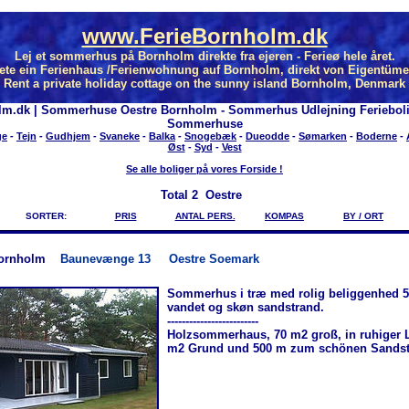
www.FerieBornholm.dk
Lej et sommerhus på Bornholm direkte fra ejeren - Ferieø hele året.
ete ein Ferienhaus /Ferienwohnung auf Bornholm, direkt von Eigentüme
Rent a private holiday cottage on the sunny island Bornholm, Denmark
lm.dk | Sommerhuse Oestre Bornholm - Sommerhus Udlejning Feriebol
Sommerhuse
ge
-
Tejn
-
Gudhjem
-
Svaneke
-
Balka
-
Snogebæk
-
Dueodde
-
Sømarken
-
Boderne
-
Øst
-
Syd
-
Vest
Se alle boliger på vores Forside !
Total
2 Oestre
SORTER:
PRIS
ANTAL PERS.
KOMPAS
BY / ORT
ornholm
Baunevænge 13
Oestre Soemark
Sommerhus i træ med rolig beliggenhed 5
vandet og skøn sandstrand.
-------------------------
Holzsommerhaus, 70 m2 groß, in ruhiger 
m2 Grund und 500 m zum schönen Sandst