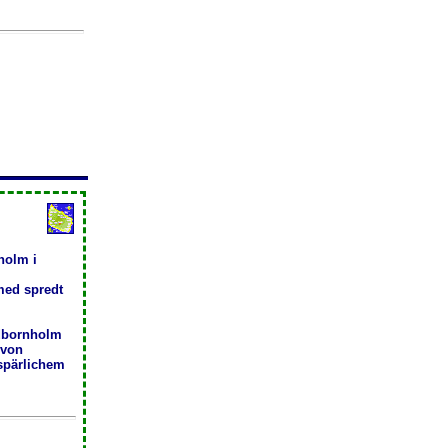
holm i
med spredt
dbornholm
 von
spärlichem