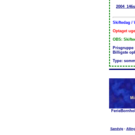
2004_146s
Skiftedag /
Optaget uge
OBS: Skifte
Prisgruppe
Billigste o
Type: somm
Mi
FerieBornho
Sandvig
-
Allin