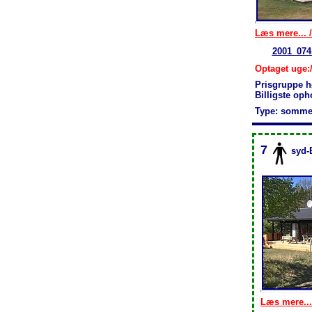
Læs mere... /
2001_074
Optaget uge:/
Prisgruppe h
Billigste op
Type: somme
7
syd-
Læs mere...