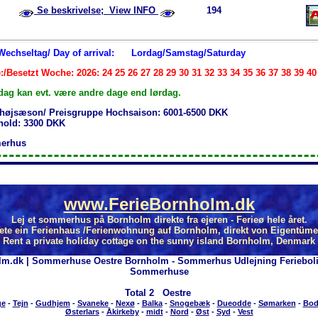
Se beskrivelse; View INFO
194
 Wechseltag/ Day of arrival:
Lordag/Samstag/Saturday
:/Besetzt Woche: 2026: 24 25 26 27 28 29 30 31 32 33 34 35 36 37 38 39 40
dag kan evt. være andre dage end lørdag.
 højsæson/ Preisgruppe Hochsaison: 6001-6500 DKK
phold: 3300 DKK
erhus
www.FerieBornholm.dk
Lej et sommerhus på Bornholm direkte fra ejeren - Ferieø hele året.
ete ein Ferienhaus /Ferienwohnung auf Bornholm, direkt von Eigentüme
Rent a private holiday cottage on the sunny island Bornholm, Denmark
lm.dk | Sommerhuse Oestre Bornholm - Sommerhus Udlejning Feriebol
Sommerhuse
Total
2 Oestre
ge
-
Tejn
-
Gudhjem
-
Svaneke
-
Nexø
-
Balka
-
Snogebæk
-
Dueodde
-
Sømarken
-
Bod
Østerlars
-
Åkirkeby
-
midt
-
Nord
-
Øst
-
Syd
-
Vest