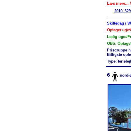
Læs mere... /
2010_329
Skiftedag / 
Optaget uge:/
Ledig uge:/F
OBS: Optage
Prisgruppe h
Billigste op
Type: feriele
6
nord-