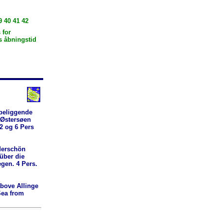
9 40 41 42
 for
s åbningstid
 beliggende
 Østersøen
2 og 6 Pers
derschön
über die
gen. 4 Pers.
above Allinge
Sea from