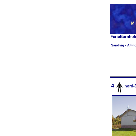
Mi
FerieBornhol
Sandvig
-
Allin
4
nord-