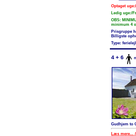
Optaget uge:
Ledig uge:/Fr
OBS: MINIMU
minimum 4 ov
Prisgruppe h
Billigste op
Type: feriele
4 + 6
Gudhjem to C
Læs mere... /