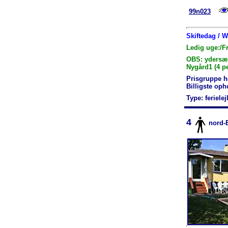
99n023
Skiftedag / 
Ledig uge:/F
OBS: ydersæso
Nygård1 (4 p
Prisgruppe h
Billigste op
Type: feriele
4
nord-