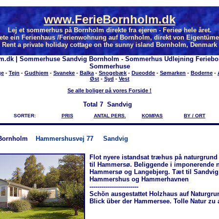
www.FerieBornholm.dk
Lej et sommerhus på Bornholm direkte fra ejeren - Ferieø hele året.
ete ein Ferienhaus /Ferienwohnung auf Bornholm, direkt von Eigentüme
Rent a private holiday cottage on the sunny island Bornholm, Denmark
m.dk | Sommerhuse Sandvig Bornholm - Sommerhus Udlejning Feriebo
Sommerhuse
ge
-
Tejn
-
Gudhjem
-
Svaneke
-
Balka
-
Snogebæk
-
Dueodde
-
Sømarken
-
Boderne
-
Øst
-
Syd
-
Vest
Se alle boliger på vores Forside !
Total
7 Sandvig
SORTER:
PRIS
ANTAL PERS.
KOMPAS
BY / ORT
Bornholm
Hammershusvej 77
Sandvig
Flot nyere istandsat træhus på naturgrund
til Hammersø. Beliggende i imponerende 
Hammersø og Langebjerg. Tæt til Sandvig
Hammershus og Hammerhavnen
-------------------------
Schön ausgestattet Holzhaus auf Natur­gru
Blick über der Hammersee. Tolle Natur zu 