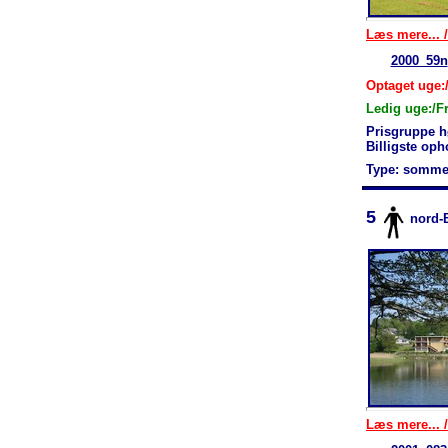
Læs mere... /
2000_59n
Optaget uge:/
Ledig uge:/F
Prisgruppe h
Billigste op
Type: somme
5
nord-
Læs mere... /