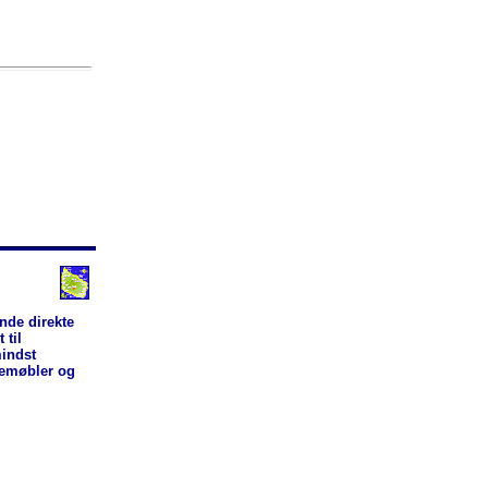
ende direkte
 til
indst
vemøbler og