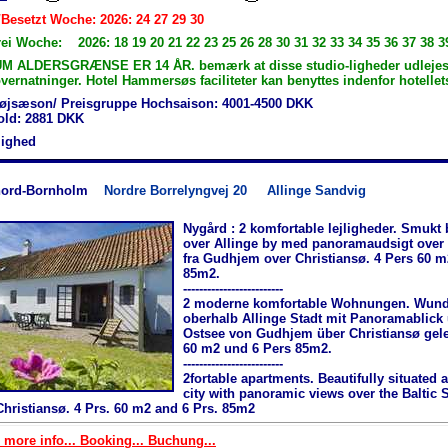
/Besetzt Woche: 2026: 24 27 29 30
ei Woche: 2026: 18 19 20 21 22 23 25 26 28 30 31 32 33 34 35 36 37 38 3
M ALDERSGRÆNSE ER 14 ÅR. bemærk at disse studio-ligheder udlejes
ernatninger. Hotel Hammersøs faciliteter kan benyttes indenfor hotellet
øjsæson/ Preisgruppe Hochsaison: 4001-4500 DKK
hold: 2881 DKK
jlighed
nord-Bornholm
Nordre Borrelyngvej 20
Allinge Sandvig
Nygård : 2 komfortable lejligheder. Smukt
over Allinge by med panoramaudsigt over
fra Gudhjem over Christiansø. 4 Pers 60 m
85m2.
-------------------------
2 moderne komfortable Wohnungen. Wun
oberhalb Allinge Stadt mit Panoramablick 
Ostsee von Gudhjem über Christiansø gele
60 m2 und 6 Pers 85m2.
-------------------------
2fortable apartments. Beautifully situated 
city with panoramic views over the Baltic 
hristiansø. 4 Prs. 60 m2 and 6 Prs. 85m2
 more info... Booking... Buchung...