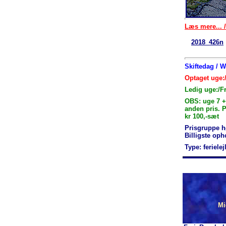
Læs mere... /
2018_426n
Skiftedag / 
Optaget uge:
Ledig uge:/F
OBS: uge 7 +
anden pris. 
kr 100,-sæt
Prisgruppe h
Billigste op
Type: feriele
Mi