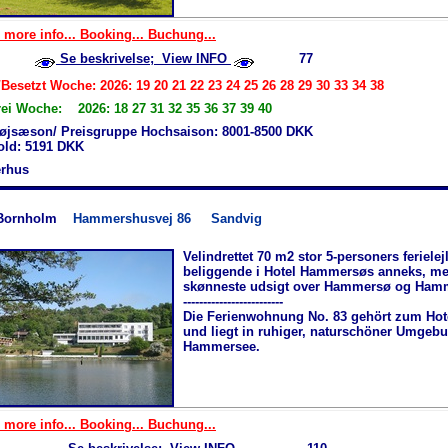
 more info... Booking... Buchung...
Se beskrivelse; View INFO
77
Besetzt Woche: 2026: 19 20 21 22 23 24 25 26 28 29 30 33 34 38
rei Woche: 2026: 18 27 31 32 35 36 37 39 40
øjsæson/ Preisgruppe Hochsaison: 8001-8500 DKK
hold: 5191 DKK
rhus
Bornholm
Hammershusvej 86
Sandvig
Velindrettet 70 m2 stor 5-personers ferielej
beliggende i Hotel Hammersøs anneks, m
skønneste udsigt over Hammersø og Ham
-------------------------
Die Ferienwohnung No. 83 gehört zum Ho
und liegt in ruhiger, naturschöner Umgeb
Hammersee.
 more info... Booking... Buchung...