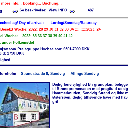
 more info... Booking... Buchung...
Se beskrivelse; View INFO
487
n
Wechseltag/ Day of arrival:
Lørdag/Samstag/Saturday
Besetzt Woche: 2022: 28 29 30 31 32 33 34 ::::::::::2023: 24
rei Woche: 2022: 35 36 37 38 39 40 41 42
t under Folkemødet
øjsæson/ Preisgruppe Hochsaison: 6501-7000 DKK
hold: 2750 DKK
jlighed
Bornholm
Strandstræde 8, Sandvig
Allinge Sandvig
Dejlig ferielejlighed B i grundplan, beligg
til Strandpromenaden med pragtfuld udsigt
Hammerknuden, Sandvig Strand og ikke m
Østersøen. dejlig tilhørende have med ha
gril