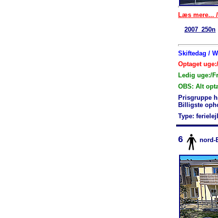
Læs mere... /
2007_250n
Skiftedag / 
Optaget uge:/
Ledig uge:/F
OBS: Alt opt
Prisgruppe h
Billigste op
Type: feriele
6
nord-