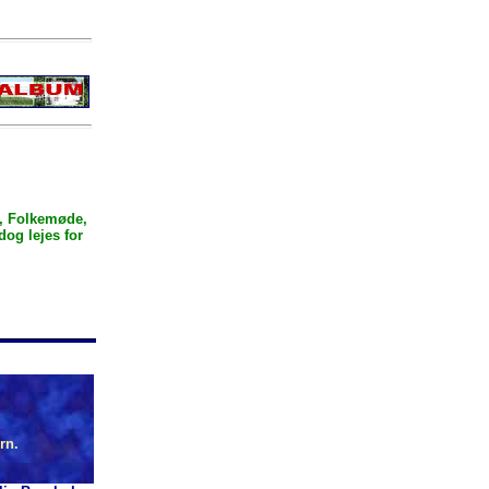
4, Folkemøde,
og lejes for
rn.