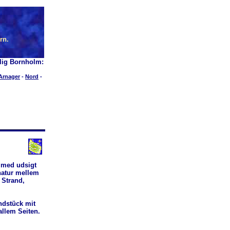
rn.
lig Bornholm:
Arnager
-
Nord
-
 med udsigt
natur mellem
 Strand,
ndstück mit
allem Seiten.