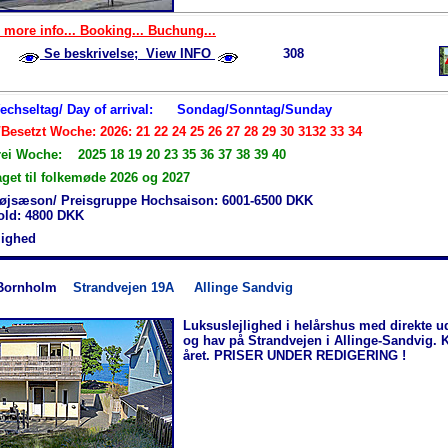
 more info... Booking... Buchung...
Se beskrivelse; View INFO
308
Wechseltag/ Day of arrival:
Sondag/Sonntag/Sunday
Besetzt Woche: 2026: 21 22 24 25 26 27 28 29 30 3132 33 34
rei Woche: 2025 18 19 20 23 35 36 37 38 39 40
aget til folkemøde 2026 og 2027
øjsæson/ Preisgruppe Hochsaison: 6001-6500 DKK
hold: 4800 DKK
jlighed
Bornholm
Strandvejen 19A
Allinge Sandvig
Luksuslejlighed i helårshus med direkte ud
og hav på Strandvejen i Allinge-Sandvig. K
året. PRISER UNDER REDIGERING !