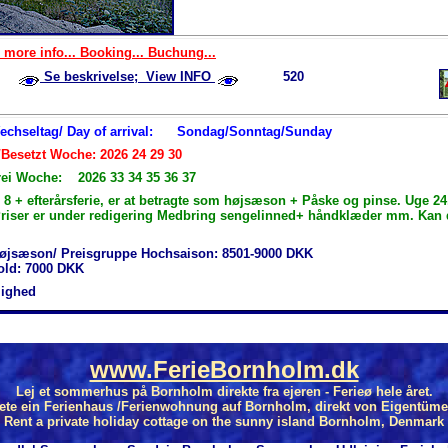
 more info... Booking... Buchung...
Se beskrivelse; View INFO
520
Wechseltag/ Day of arrival:
Sondag/Sonntag/Sunday
/Besetzt Woche: 2026 24 29 30
rei Woche: 2026 33 34 35 36 37
 8 + efterårsferie, er at betragte som højsæson + Påske og pinse. Uge 2
Priser er under redigering Medbring sengelinned+ håndklæder mm. Kan d
øjsæson/ Preisgruppe Hochsaison: 8501-9000 DKK
hold: 7000 DKK
jlighed
www.FerieBornholm.dk
Lej et sommerhus på Bornholm direkte fra ejeren - Ferieø hele året.
ete ein Ferienhaus /Ferienwohnung auf Bornholm, direkt von Eigentüme
Rent a private holiday cottage on the sunny island Bornholm, Denmark