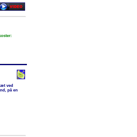
koster:
tæt ved
and, på en