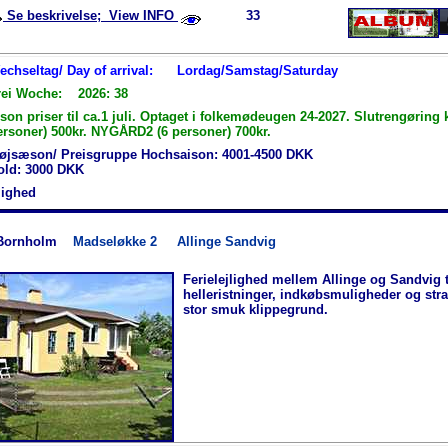
Se beskrivelse; View INFO
33
Wechseltag/ Day of arrival:
Lordag/Samstag/Saturday
rei Woche: 2026: 38
n priser til ca.1 juli. Optaget i folkemødeugen 24-2027. Slutrengøring 
ersoner) 500kr. NYGÅRD2 (6 personer) 700kr.
øjsæson/ Preisgruppe Hochsaison: 4001-4500 DKK
hold: 3000 DKK
jlighed
Bornholm
Madseløkke 2
Allinge Sandvig
Ferielejlighed mellem Allinge og Sandvig 
helleristninger, indkøbsmuligheder og str
stor smuk klippegrund.