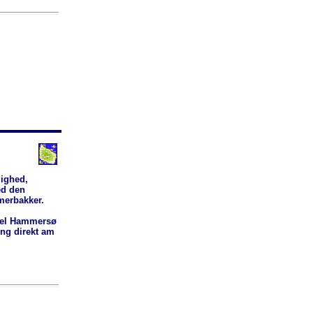
lighed,
ed den
merbakker.
tel Hammersø
ung direkt am