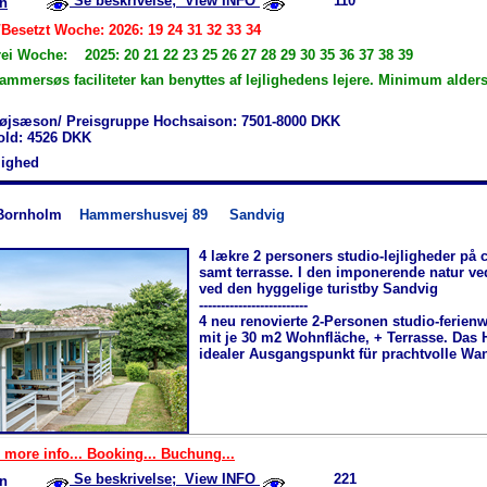
Se beskrivelse; View INFO
110
n
/Besetzt Woche: 2026: 19 24 31 32 33 34
rei Woche: 2025: 20 21 22 23 25 26 27 28 29 30 35 36 37 38 39
ammersøs faciliteter kan benyttes af lejlighedens lejere. Minimum alder
øjsæson/ Preisgruppe Hochsaison: 7501-8000 DKK
hold: 4526 DKK
jlighed
Bornholm
Hammershusvej 89
Sandvig
4 lækre 2 personers studio-lejligheder på 
samt terrasse. I den imponerende natur 
ved den hyggelige turistby Sandvig
-------------------------
4 neu renovierte 2-Personen studio-ferie
mit je 30 m2 Wohnfläche, + Terrasse. Das H
idealer Ausgangspunkt für prachtvolle Wa
 more info... Booking... Buchung...
Se beskrivelse; View INFO
221
n