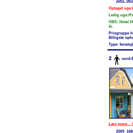
2001_083
Optaget uge:
Ledig uge:/F
OBS: Hotel H
år.
Prisgruppe h
Billigste op
Type: feriele
2
nord-
Læs mere... /
2005_168