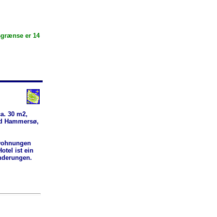
sgrænse er 14
ca. 30 m2,
ved Hammersø,
nwohnungen
otel ist ein
nderungen.