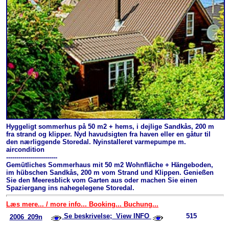
Hyggeligt sommerhus på 50 m2 + hems, i dejlige Sandkås, 200 m
fra strand og klipper. Nyd havudsigten fra haven eller en gåtur til
den nærliggende Storedal. Nyinstalleret varmepumpe m.
aircondition
-------------------------
Gemütliches Sommerhaus mit 50 m2 Wohnfläche + Hängeboden,
im hübschen Sandkås, 200 m vom Strand und Klippen. Genießen
Sie den Meeresblick vom Garten aus oder machen Sie einen
Spaziergang ins nahegelegene Storedal.
Læs mere... / more info... Booking... Buchung...
Se beskrivelse; View INFO
515
2006_209n