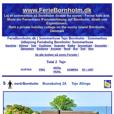
www.FerieBornholm.dk
Lej et sommerhus på Bornholm direkte fra ejeren - Ferieø hele året.
Miete ein Ferienhaus /Ferienwohnung auf Bornholm, direkt von
Eigentümern.
Rent a private holiday cottage on the sunny island Bornholm,
Denmark
FerieBornholm.dk | Sommerhuse Tejn Bornholm - Sommerhus
Udlejning Feriebolig Bornholm: Sommerhuse
Sandvig
-
Allinge
-
Tejn
-
Gudhjem
-
Svaneke
-
Balka
-
Snogebæk
-
Dueodde
-
Sømarken
-
Boderne
-
Arnager
-
Nord
-
Øst
-
Syd
-
Vest
Se alle boliger på vores Forside !
Total
2 Tejn
ANTAL
SORTER:
PRIS
KOMPAS
BY / ORT
PERS.
5
nord-Bornholm
Brunekulvej 2A
Tejn Allinge