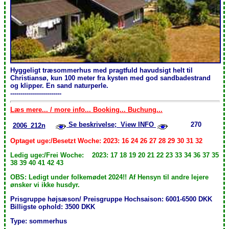
Hyggeligt træsommerhus med pragtfuld havudsigt helt til
Christiansø, kun 100 meter fra kysten med god sandbadestrand
og klipper. En sand naturperle.
-------------------------
Læs mere... / more info... Booking... Buchung...
Se beskrivelse; View INFO
270
2006_212n
Optaget uge:/Besetzt Woche: 2023: 16 24 26 27 28 29 30 31 32
Ledig uge:/Frei Woche: 2023: 17 18 19 20 21 22 23 33 34 36 37 35
38 39 40 41 42 43
OBS: Ledigt under folkemødet 2024!! Af Hensyn til andre lejere
ønsker vi ikke husdyr.
Prisgruppe højsæson/ Preisgruppe Hochsaison: 6001-6500 DKK
Billigste ophold: 3500 DKK
Type: sommerhus