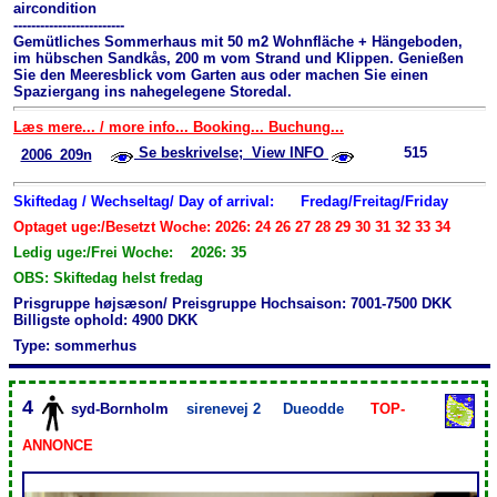
aircondition
-------------------------
Gemütliches Sommerhaus mit 50 m2 Wohnfläche + Hängeboden,
im hübschen Sandkås, 200 m vom Strand und Klippen. Genießen
Sie den Meeresblick vom Garten aus oder machen Sie einen
Spaziergang ins nahegelegene Storedal.
Læs mere... / more info... Booking... Buchung...
Se beskrivelse; View INFO
515
2006_209n
Skiftedag / Wechseltag/ Day of arrival:
Fredag/Freitag/Friday
Optaget uge:/Besetzt Woche: 2026: 24 26 27 28 29 30 31 32 33 34
Ledig uge:/Frei Woche: 2026: 35
OBS: Skiftedag helst fredag
Prisgruppe højsæson/ Preisgruppe Hochsaison: 7001-7500 DKK
Billigste ophold: 4900 DKK
Type: sommerhus
4
syd-Bornholm
sirenevej 2
Dueodde
TOP-
ANNONCE