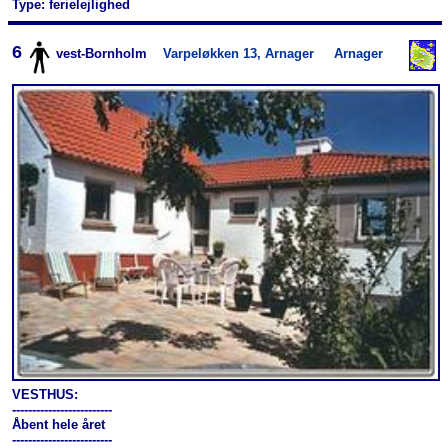
Type: ferielejlighed
6
vest-Bornholm
Varpeløkken 13, Arnager
Arnager
VESTHUS:
-------------------------
Åbent hele året
-------------------------