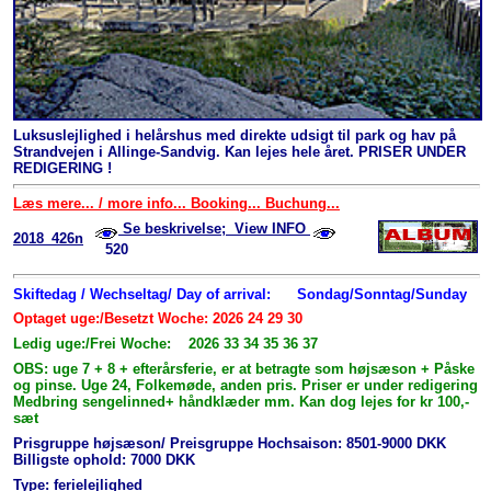
Luksuslejlighed i helårshus med direkte udsigt til park og hav på
Strandvejen i Allinge-Sandvig. Kan lejes hele året. PRISER UNDER
REDIGERING !
Læs mere... / more info... Booking... Buchung...
Se beskrivelse; View INFO
2018_426n
520
Skiftedag / Wechseltag/ Day of arrival:
Sondag/Sonntag/Sunday
Optaget uge:/Besetzt Woche: 2026 24 29 30
Ledig uge:/Frei Woche: 2026 33 34 35 36 37
OBS: uge 7 + 8 + efterårsferie, er at betragte som højsæson + Påske
og pinse. Uge 24, Folkemøde, anden pris. Priser er under redigering
Medbring sengelinned+ håndklæder mm. Kan dog lejes for kr 100,-
sæt
Prisgruppe højsæson/ Preisgruppe Hochsaison: 8501-9000 DKK
Billigste ophold: 7000 DKK
Type: ferielejlighed