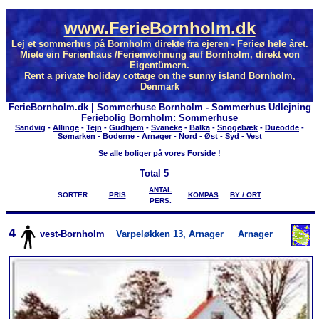
www.FerieBornholm.dk
Lej et sommerhus på Bornholm direkte fra ejeren - Ferieø hele året.
Miete ein Ferienhaus /Ferienwohnung auf Bornholm, direkt von
Eigentümern.
Rent a private holiday cottage on the sunny island Bornholm,
Denmark
FerieBornholm.dk | Sommerhuse Bornholm - Sommerhus Udlejning
Feriebolig Bornholm: Sommerhuse
Sandvig
-
Allinge
-
Tejn
-
Gudhjem
-
Svaneke
-
Balka
-
Snogebæk
-
Dueodde
-
Sømarken
-
Boderne
-
Arnager
-
Nord
-
Øst
-
Syd
-
Vest
Se alle boliger på vores Forside !
Total
5
ANTAL
SORTER:
PRIS
KOMPAS
BY / ORT
PERS.
4
vest-Bornholm
Varpeløkken 13, Arnager
Arnager