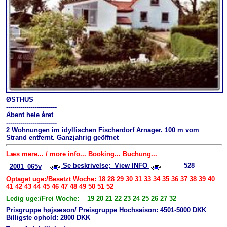
ØSTHUS
-------------------------
Åbent hele året
-------------------------
2 Wohnungen im idyllischen Fischerdorf Arnager. 100 m vom
Strand entfernt. Ganzjahrig geöffnet
Læs mere... / more info... Booking... Buchung...
Se beskrivelse; View INFO
528
2001_065v
Optaget uge:/Besetzt Woche: 18 28 29 30 31 33 34 35 36 37 38 39 40
41 42 43 44 45 46 47 48 49 50 51 52
Ledig uge:/Frei Woche: 19 20 21 22 23 24 25 26 27 32
Prisgruppe højsæson/ Preisgruppe Hochsaison: 4501-5000 DKK
Billigste ophold: 2800 DKK