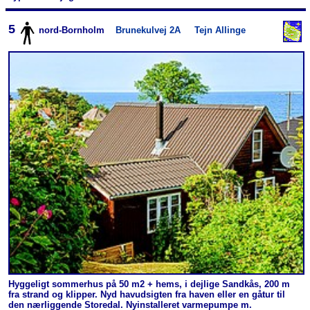
5
nord-Bornholm
Brunekulvej 2A
Tejn Allinge
Hyggeligt sommerhus på 50 m2 + hems, i dejlige Sandkås, 200 m
fra strand og klipper. Nyd havudsigten fra haven eller en gåtur til
den nærliggende Storedal. Nyinstalleret varmepumpe m.