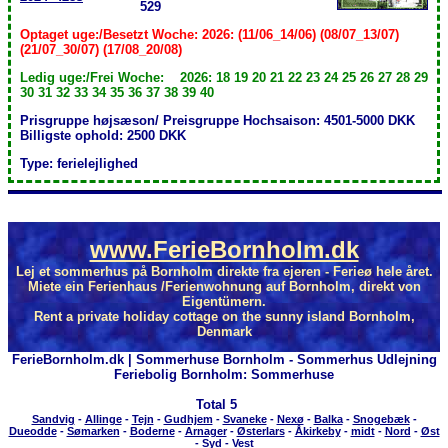
529
Optaget uge:/Besetzt Woche: 2026: (11/06_14/06) (08/07_13/07)
(21/07_30/07) (17/08_20/08)
Ledig uge:/Frei Woche: 2026: 18 19 20 21 22 23 24 25 26 27 28 29
30 31 32 33 34 35 36 37 38 39 40
Prisgruppe højsæson/ Preisgruppe Hochsaison: 4501-5000 DKK
Billigste ophold: 2500 DKK
Type: ferielejlighed
www.FerieBornholm.dk
Lej et sommerhus på Bornholm direkte fra ejeren - Ferieø hele året.
Miete ein Ferienhaus /Ferienwohnung auf Bornholm, direkt von
Eigentümern.
Rent a private holiday cottage on the sunny island Bornholm,
Denmark
FerieBornholm.dk | Sommerhuse Bornholm - Sommerhus Udlejning
Feriebolig Bornholm: Sommerhuse
Total
5
Sandvig
-
Allinge
-
Tejn
-
Gudhjem
-
Svaneke
-
Nexø
-
Balka
-
Snogebæk
-
Dueodde
-
Sømarken
-
Boderne
-
Arnager
-
Østerlars
-
Åkirkeby
-
midt
-
Nord
-
Øst
-
Syd
-
Vest