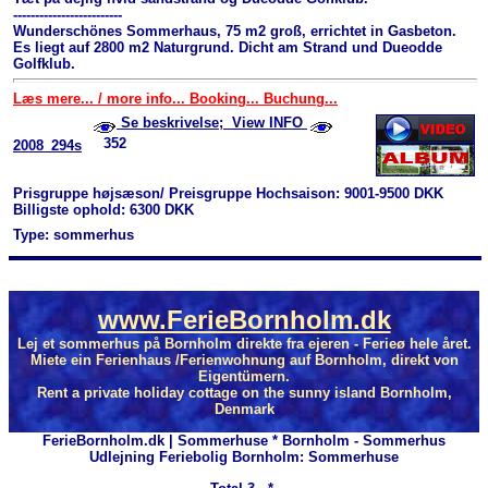
-------------------------
Wunderschönes Sommerhaus, 75 m2 groß, errichtet in Gasbeton.
Es liegt auf 2800 m2 Naturgrund. Dicht am Strand und Dueodde
Golfklub.
Læs mere... / more info... Booking... Buchung...
Se beskrivelse; View INFO
352
2008_294s
Prisgruppe højsæson/ Preisgruppe Hochsaison: 9001-9500 DKK
Billigste ophold: 6300 DKK
Type: sommerhus
www.FerieBornholm.dk
Lej et sommerhus på Bornholm direkte fra ejeren - Ferieø hele året.
Miete ein Ferienhaus /Ferienwohnung auf Bornholm, direkt von
Eigentümern.
Rent a private holiday cottage on the sunny island Bornholm,
Denmark
FerieBornholm.dk | Sommerhuse * Bornholm - Sommerhus
Udlejning Feriebolig Bornholm: Sommerhuse