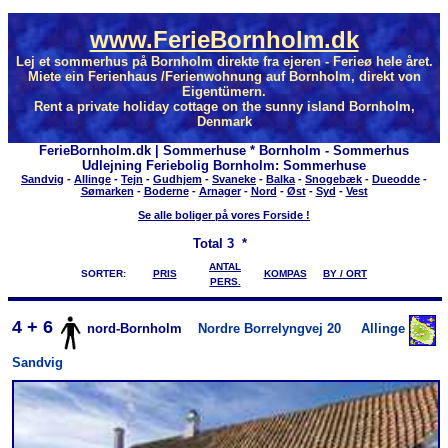
www.FerieBornholm.dk
Lej et sommerhus på Bornholm direkte fra ejeren - Ferieø hele året.
Miete ein Ferienhaus /Ferienwohnung auf Bornholm, direkt von
Eigentümern.
Rent a private holiday cottage on the sunny island Bornholm,
Denmark
FerieBornholm.dk | Sommerhuse * Bornholm - Sommerhus
Udlejning Feriebolig Bornholm: Sommerhuse
Sandvig
-
Allinge
-
Tejn
-
Gudhjem
-
Svaneke
-
Balka
-
Snogebæk
-
Dueodde
-
Sømarken
-
Boderne
-
Arnager
-
Nord
-
Øst
-
Syd
-
Vest
Se alle boliger på vores Forside !
Total
3 *
ANTAL
SORTER:
PRIS
KOMPAS
BY / ORT
PERS.
4 + 6
nord-Bornholm
Nordre Borrelyngvej 20
Allinge
Sandvig