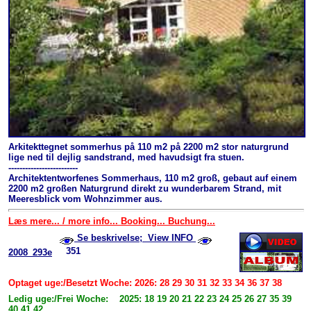
Arkitekttegnet sommerhus på 110 m2 på 2200 m2 stor naturgrund
lige ned til dejlig sandstrand, med havudsigt fra stuen.
-------------------------
Architektentworfenes Sommerhaus, 110 m2 groß, gebaut auf einem
2200 m2 großen Naturgrund direkt zu wunderbarem Strand, mit
Meeresblick vom Wohnzimmer aus.
Læs mere... / more info... Booking... Buchung...
Se beskrivelse; View INFO
351
2008_293e
Optaget uge:/Besetzt Woche: 2026: 28 29 30 31 32 33 34 36 37 38
Ledig uge:/Frei Woche: 2025: 18 19 20 21 22 23 24 25 26 27 35 39
40 41 42