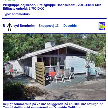
Prisgruppe højsæson/ Preisgruppe Hochsaison: 12001-14000 DKK
Billigste ophold: 8.700 DKK
Type: sommerhus
6
syd-Bornholm
Sneppevej 13
Dueodde
Dejligt sommerhus på 75 m2 beliggende på en 2800 m2 naturgrund.
Tæt på dejlig hvid sandstrand og Dueodde Golfklub.