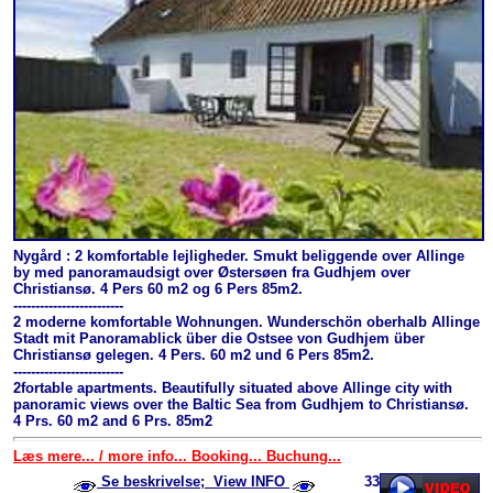
Nygård : 2 komfortable lejligheder. Smukt beliggende over Allinge
by med panoramaudsigt over Østersøen fra Gudhjem over
Christiansø. 4 Pers 60 m2 og 6 Pers 85m2.
-------------------------
2 moderne komfortable Wohnungen. Wunderschön oberhalb Allinge
Stadt mit Panoramablick über die Ostsee von Gudhjem über
Christiansø gelegen. 4 Pers. 60 m2 und 6 Pers 85m2.
-------------------------
2fortable apartments. Beautifully situated above Allinge city with
panoramic views over the Baltic Sea from Gudhjem to Christiansø.
4 Prs. 60 m2 and 6 Prs. 85m2
Læs mere... / more info... Booking... Buchung...
Se beskrivelse; View INFO
33