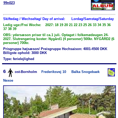
99n023
Skiftedag / Wechseltag/ Day of arrival:
Lordag/Samstag/Saturday
Ledig uge:/Frei Woche: 2027: 18 19 20 21 22 23 25 26 33 34 35 36
37 38 39
OBS: ydersæson priser til ca.1 juli. Optaget i folkemødeugen 24-
2027. Slutrengøring koster: Nygård1 (4 personer) 500kr. NYGÅRD2 (6
personer) 700kr.
Prisgruppe højsæson/ Preisgruppe Hochsaison: 4001-4500 DKK
Billigste ophold: 3000 DKK
Type: ferielejlighed
6
ost-Bornholm
Frederiksvej 10
Balka Snogebaek
Nexoe