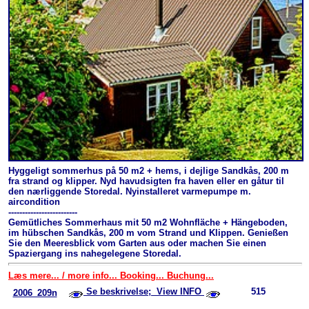
Hyggeligt sommerhus på 50 m2 + hems, i dejlige Sandkås, 200 m
fra strand og klipper. Nyd havudsigten fra haven eller en gåtur til
den nærliggende Storedal. Nyinstalleret varmepumpe m.
aircondition
-------------------------
Gemütliches Sommerhaus mit 50 m2 Wohnfläche + Hängeboden,
im hübschen Sandkås, 200 m vom Strand und Klippen. Genießen
Sie den Meeresblick vom Garten aus oder machen Sie einen
Spaziergang ins nahegelegene Storedal.
Læs mere... / more info... Booking... Buchung...
Se beskrivelse; View INFO
515
2006_209n