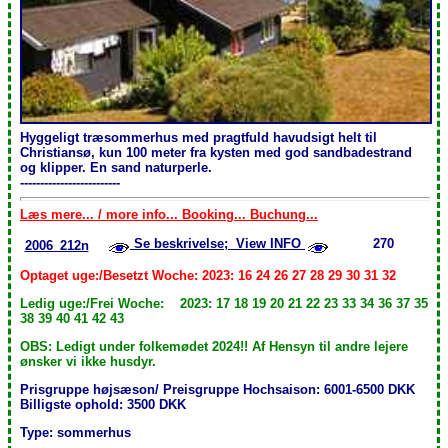
Hyggeligt træsommerhus med pragtfuld havudsigt helt til
Christiansø, kun 100 meter fra kysten med god sandbadestrand
og klipper. En sand naturperle.
-------------------------
Læs mere... / more info... Booking... Buchung...
Se beskrivelse; View INFO
270
2006_212n
Optaget uge:/Besetzt Woche: 2023: 16 24 26 27 28 29 30 31 32
Ledig uge:/Frei Woche: 2023: 17 18 19 20 21 22 23 33 34 36 37 35
38 39 40 41 42 43
OBS: Ledigt under folkemødet 2024!! Af Hensyn til andre lejere
ønsker vi ikke husdyr.
Prisgruppe højsæson/ Preisgruppe Hochsaison: 6001-6500 DKK
Billigste ophold: 3500 DKK
Type: sommerhus