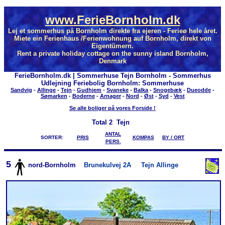
www.FerieBornholm.dk
Lej et sommerhus på Bornholm direkte fra ejeren - Ferieø hele året.
Miete ein Ferienhaus /Ferienwohnung auf Bornholm, direkt von
Eigentümern.
Rent a private holiday cottage on the sunny island Bornholm,
Denmark
FerieBornholm.dk | Sommerhuse Tejn Bornholm - Sommerhus
Udlejning Feriebolig Bornholm: Sommerhuse
Sandvig
-
Allinge
-
Tejn
-
Gudhjem
-
Svaneke
-
Balka
-
Snogebæk
-
Dueodde
-
Sømarken
-
Boderne
-
Arnager
-
Nord
-
Øst
-
Syd
-
Vest
Se alle boliger på vores Forside !
Total
2 Tejn
ANTAL
SORTER:
PRIS
KOMPAS
BY / ORT
PERS.
5
nord-Bornholm
Brunekulvej 2A
Tejn Allinge