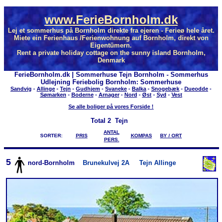
www.FerieBornholm.dk
Lej et sommerhus på Bornholm direkte fra ejeren - Ferieø hele året.
Miete ein Ferienhaus /Ferienwohnung auf Bornholm, direkt von
Eigentümern.
Rent a private holiday cottage on the sunny island Bornholm,
Denmark
FerieBornholm.dk | Sommerhuse Tejn Bornholm - Sommerhus
Udlejning Feriebolig Bornholm: Sommerhuse
Sandvig
-
Allinge
-
Tejn
-
Gudhjem
-
Svaneke
-
Balka
-
Snogebæk
-
Dueodde
-
Sømarken
-
Boderne
-
Arnager
-
Nord
-
Øst
-
Syd
-
Vest
Se alle boliger på vores Forside !
Total
2 Tejn
ANTAL
SORTER:
PRIS
KOMPAS
BY / ORT
PERS.
5
nord-Bornholm
Brunekulvej 2A
Tejn Allinge