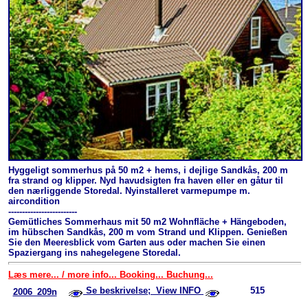
Hyggeligt sommerhus på 50 m2 + hems, i dejlige Sandkås, 200 m
fra strand og klipper. Nyd havudsigten fra haven eller en gåtur til
den nærliggende Storedal. Nyinstalleret varmepumpe m.
aircondition
-------------------------
Gemütliches Sommerhaus mit 50 m2 Wohnfläche + Hängeboden,
im hübschen Sandkås, 200 m vom Strand und Klippen. Genießen
Sie den Meeresblick vom Garten aus oder machen Sie einen
Spaziergang ins nahegelegene Storedal.
Læs mere... / more info... Booking... Buchung...
Se beskrivelse; View INFO
515
2006_209n