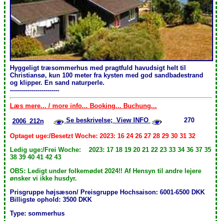
Hyggeligt træsommerhus med pragtfuld havudsigt helt til
Christiansø, kun 100 meter fra kysten med god sandbadestrand
og klipper. En sand naturperle.
-------------------------
Læs mere... / more info... Booking... Buchung...
Se beskrivelse; View INFO
270
2006_212n
Optaget uge:/Besetzt Woche: 2023: 16 24 26 27 28 29 30 31 32
Ledig uge:/Frei Woche: 2023: 17 18 19 20 21 22 23 33 34 36 37 35
38 39 40 41 42 43
OBS: Ledigt under folkemødet 2024!! Af Hensyn til andre lejere
ønsker vi ikke husdyr.
Prisgruppe højsæson/ Preisgruppe Hochsaison: 6001-6500 DKK
Billigste ophold: 3500 DKK
Type: sommerhus